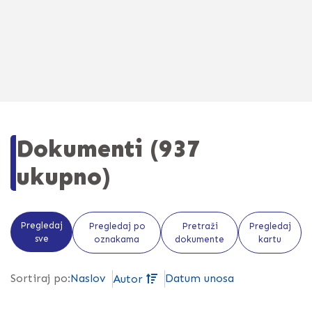
Dokumenti (937
ukupno)
Pregledaj
Pregledaj po
Pretraži
Pregledaj
sve
oznakama
dokumente
kartu
Naslov
Datum unosa
Sortiraj po:
Autor