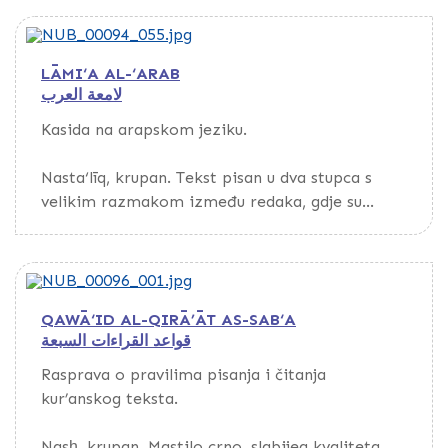
bojom. Tekst uokviren širokom zlatnožutom
linijom ojačanom dvjema tankim linijama s
unutrašnje i vanjske strane okvira.
LĀMI‘A AL-‘ARAB
لامعة العرب
Kasida na arapskom jeziku.
Nasta‘līq, krupan. Tekst pisan u dva stupca s
velikim razmakom između redaka, gdje su
kasnije, kao i na marginama, dopisivani
komentari.
QAWĀ‘ID AL-QIRĀ’ĀT AS-SAB‘A
قواعد القراءات السبعة
Rasprava o pravilima pisanja i čitanja
kur’anskog teksta.
Nasẖ, krupan. Mastilo crno, slabijeg kvaliteta.