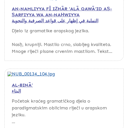
AN-NAMLIYYA FĪ IẒHĀR ‘ALĀ QAWĀ‘ID AṢ-
ṢARFIYYA WA AN-NAḤWIYYA
النملية في إظهار على قواعد الصرفية والنحوية
Djelo iz gramatike arapskog jezika.
Nasẖ, krupniji. Mastilo crno, slabijeg kvaliteta.
Mnoge riječi pisane crvenim mastilom. Tekst
uokviren tankom linijom crvene boje. Na
marginama pojedinih listova ima nešto
komentara pisanih rukom istog prepisivača.
Papir žut, tanji, glat, s vodenim znakom,
AL-BINĀ’
evropskog porijekla. Listovi po krajevima
البناء
zahvaćeni vlagom.
Početak kraćeg gramatičkog djela o
Povez polukožni, s preklopom. Korice s vanjske
paradigmatskim oblicima riječi u arapskom
strane obložene ebru papirom.
jeziku.