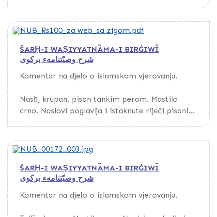
pisani crvenim mastilom.
ŠARḤ-I WAṢIYYATNĀMA-I BIRĠIWĪ
شرح وصيّتنامهء بركوى
Komentar na djelo o islamskom vjerovanju.
Nasẖ, krupan, pisan tankim perom. Mastilo
crno. Naslovi poglavlja i istaknute riječi pisani
crvenim mastilom. Osnovni tekst nadvučen
crvenom linijom. Papir bijel, tanak, glat, s
vodenim znakom, evropskog porijekla. Tekst na
prve dvije stranice obrubljen dvjema širokim
ŠARḤ-I WAṢIYYATNĀMA-I BIRĠIWĪ
linijama zlatnožute boje, a tekst na drugim
شرح وصيّتنامهء بركوى
listovima uokviren tankom crvenom linijom.
Komentar na djelo o islamskom vjerovanju.
Povez kožni, očuvan, s preklopom