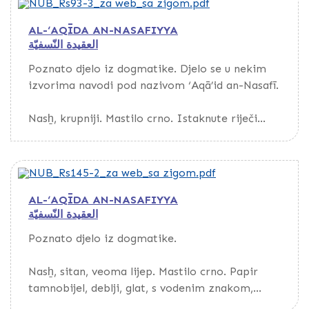
1086/1676. godine.
linijom. Papir tamnobijel, deblji, glat, s vodenim
AL-‘AQĪDA AN-NASAFIYYA
znakom, evropskog porijekla. Na listovima
العقيدة النّسفيّة
Rukopis je otkupljen od Arifa Džumhura iz
naknadno dopisana folijacija. Kustode.
Konjica 1962. godine.
Poznato djelo iz dogmatike. Djelo se u nekim
Povez kožni, s preklopom. Na sredini korica
izvorima navodi pod nazivom ‘Aqā’id an-Nasafī.
utisnute rozete floralnih motiva.
Nasẖ, krupniji. Mastilo crno. Istaknute riječi
Na zaštitnim listovima 1-3 na početku rukopisa
pisane crvenim mastilom. Tekst uokviren
nalazi se sadržaj djela, a na fol. 4a bilješka o
tankom crvenom linijom.
autorima osnovnog djela i ovoga komentara.
AL-‘AQĪDA AN-NASAFIYYA
العقيدة النّسفيّة
Poznato djelo iz dogmatike.
Nasẖ, sitan, veoma lijep. Mastilo crno. Papir
tamnobijel, deblji, glat, s vodenim znakom,
evropskog porijekla.