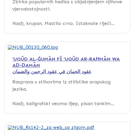
prepisa.
Zbirka popularnih hadisa s objašnjenjem njihove
vjerodostojnosti.
Rukopis je bio vakuf al-ḥāğğ Maḥmad-efendīje.
Nasẖ, krupan. Mastilo crno. Istaknute riječi
pisane crvenim mastilom.
‘UQŪD AL-ĞUMĀN FĪ ‘UQŪD AR-RAḤMĀN WA
AḌ-ḌAMĀN
عقود الجمان في عقود الرحمن والضمان
Rasprava u stihovima iz stilistike arapskog
jezika.
Nasẖ, kaligrafski veoma lijep, pisan tankim
perom. Mastilo crno, slabijeg kvaliteta. Nazivi
poglavlja pisani crvenim mastilom. Tekst
uokviren širokom zlatnožutom linijom
ojačanom tankim crnim i crvenim linijama. Na