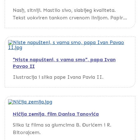
hrbatu ojačan platnom crvene boje.
Nasẖ, sitniji. Mastilo sivo, slabijeg kvaliteta.
Nema podataka o prepisivaču, godini ni mjestu
Tekst uokviren tankom crvenom linijom. Papir
prepisa.
tamnobijel, tanak, glat, s vodenim znakom,
evropskog porijekla. Listovi djelimično
Rukopis je otkupljen od Arifa Džumhura iz
zahvaćeni vlagom. Kustode.
Konjica 1962. godine.
Povez kartonski, s preklopom. Korice s vanjske
"Niste napušteni, s vama smo", papa Ivan
strane obložene ukrasnim papirom.
Pavao II
Ilustracija i slika pape Ivana Pavla II.
Ničija zemlja, film Danisa Tanovića
Slika iz filma sa glumcima B. Đurićem i R.
Bitorajcem.