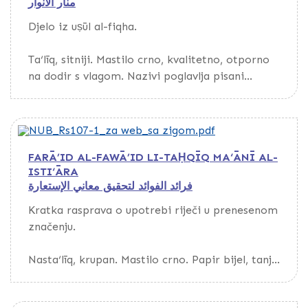
منار الأنوار
Rukopis je otkupljen od Miralem Zlate iz
Djelo iz uṣūl al-fiqha.
Sarajeva.
Ta‘līq, sitniji. Mastilo crno, kvalitetno, otporno
na dodir s vlagom. Nazivi poglavlja pisani
crvenim mastilom. Na marginama prvih
dvadesetak listova nalaze se komentari teksta.
Papir žut, deblji, glat, bez vodenog znaka.
Listovi zahvaćeni vlagom. Kustode.
FARĀ’ID AL-FAWĀ’ID LI-TAḤQĪQ MA‘ĀNĪ AL-
ISTI‘ĀRA
Povez orijentalni, polukožni, bez preklopa.
فرائد الفوائد لتحقيق معاني الإستعارة
Naknadno na hrbatu presvučen crvenim
platnom.
Kratka rasprava o upotrebi riječi u prenesenom
značenju.
Nema podataka o prepisivaču, godini ni mjestu
prepisa.
Nasta‘līq, krupan. Mastilo crno. Papir bijel, tanji,
glat, s vodenim znakom, evropskog porijekla.
Osnovni tekst nadvučen debljom crvenom