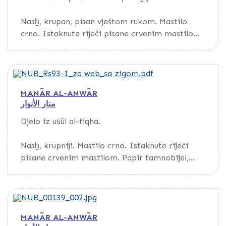
Nasẖ, krupan, pisan vještom rukom. Mastilo
crno. Istaknute riječi pisane crvenim mastilom.
Papir bijel, deblji, glat, s vodenim znakom,
evropskog porijekla. Kustode.
Povez polukožni. Korice s vanjske strane
MANĀR AL-ANWĀR
obložene ebru papirom.
منار الأنوار
Djelo iz uṣūl al-fiqha.
Nasẖ, krupniji. Mastilo crno. Istaknute riječi
pisane crvenim mastilom. Papir tamnobijel,
tanji, glat, s vodenim znakom, evropskog
porijekla. Tekst uokviren tankom crvenom
linijom. Kustode.
MANĀR AL-ANWĀR
Povez kožni, s preklopom, znatno oštećen.