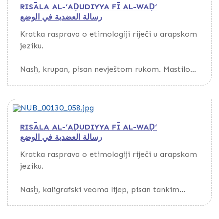
RISĀLA AL-‘AḌUDIYYA FĪ AL-WAḌ‘
početku veoma lijepo urađen unvan u obliku
رسالة العضدية في الوضع
kupole s cvjetovima u plavoj, crvenoj i zlatnoj
boji. Tekst pisan u dvije kolone.
Kratka rasprava o etimologiji riječi u arapskom
jeziku.
Nasẖ, krupan, pisan nevještom rukom. Mastilo
crno.
RISĀLA AL-‘AḌUDIYYA FĪ AL-WAḌ‘
رسالة العضدية في الوضع
Kratka rasprava o etimologiji riječi u arapskom
jeziku.
Nasẖ, kaligrafski veoma lijep, pisan tankim
perom. Mastilo crno, slabijeg kvaliteta. Nazivi
poglavlja pisani crvenim mastilom. Tekst