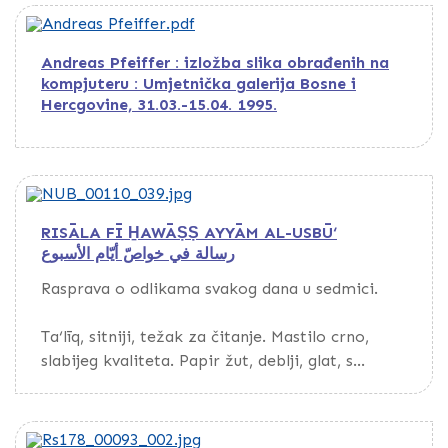
Andreas Pfeiffer : izložba slika obrađenih na
kompjuteru : Umjetnička galerija Bosne i
Hercgovine, 31.03.-15.04. 1995.
RISĀLA FĪ H̱AWĀṢṢ AYYĀM AL-USBŪ‘
رسالة في خواصّ أيّام الأسبوع
Rasprava o odlikama svakog dana u sedmici.
Ta‘līq, sitniji, težak za čitanje. Mastilo crno,
slabijeg kvaliteta. Papir žut, deblji, glat, s
vodenim znakom, evropskog porijekla.