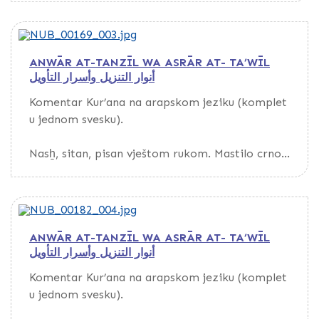
ANWĀR AT-TANZĪL WA ASRĀR AT- TA’WĪL
أنوار التنزيل وأسرار التأويل
Komentar Kur’ana na arapskom jeziku (komplet
u jednom svesku).
Nasẖ, sitan, pisan vještom rukom. Mastilo crno.
Nazivi poglavlja i istaknute riječi pisani crvenim
mastilom. Tekst u prvom dijelu uokviren
tankom crvenom linijom. Papir tamnobijel,
tanak, glat, s vodenim znakom, evropskog
ANWĀR AT-TANZĪL WA ASRĀR AT- TA’WĪL
porijekla. Kustode.
أنوار التنزيل وأسرار التأويل
Povez kožni.
Komentar Kur’ana na arapskom jeziku (komplet
u jednom svesku).