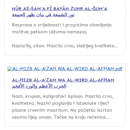
tanak, glat, s vodenim znakom, evropskog
Nema podataka o prepisivaču, godini ni mjestu
NŪR AŠ-ŠAM‘A FĪ BAYĀN ẒUHR AL-ĞUM‘A
porijekla. Listovi s kustodama.
prepisa.
نور الشمعة في بيان ظهر الجمعة
Poveza kožni, s preklopom. Na hrbatu i
Rasprava o vrijednosti i propisima obavljanja
Na kraju se nalazi nekoliko fetvi koje je
dužinom preklopa ojačan platnom crvene boje.
molitve petkom (džuma-namaza).
potpisao ‘Uṯmān, muftija iz Banje Luke.
Korice s vanjske i unutrašnje strane obložene
ukrasnim papirom.
Nasta‘līq, sitan. Mastilo crno, slabijeg kvaliteta.
Papir žut, deblji, glat, s vodenim znakom,
evropskog porijekla. Na marginama mnogih
listova nalaze se komentari teksta.
AL-ḤIZB AL-A‘ẒAM WA AL-WIRD AL-AFH̱AM
Povez polukožni, s preklopom.
الحزب الأعظم والورد الأفخم
Prepisao nepoznati prepisivač tri godine nakon
Nash, krupan, kaligrafski ispisan. Mastilo crno,
autorove smrti.
kvalitetno. Nazivi poglavlja i istaknute riječi
pisane crvenim mastilom. Na početku iscrtan
veoma lijep unvan. Tačke na kraju rečenica
iscrtane u obliku cvijeta i ukrašene zlatnom