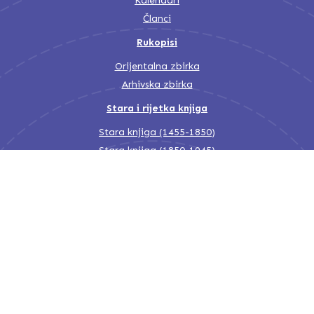
Kalendari
Članci
Rukopisi
Orijentalna zbirka
Arhivska zbirka
Stara i rijetka knjiga
Stara knjiga (1455-1850)
Stara knjiga (1850-1945)
Nacionalna i univerzitetska biblioteka Bosne i Hercegovine