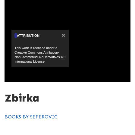
×
ATTRIBUTION
This work is licensed under a
Creative Commons Attribution-
NonCommercial-NoDerivatives 4.0
International License.
Zbirka
BOOKS BY SEFEROVIC