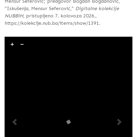
Mensur Seferović; predgovor Bogdan Bogdanović,
“Iskušenja, Mensur Seferović,”
Digitalne kolekcije
NUBBiH
, pristupljeno 7. kolovoza 2026.,
https://kolekcije.nub.ba/items/show/1391
.