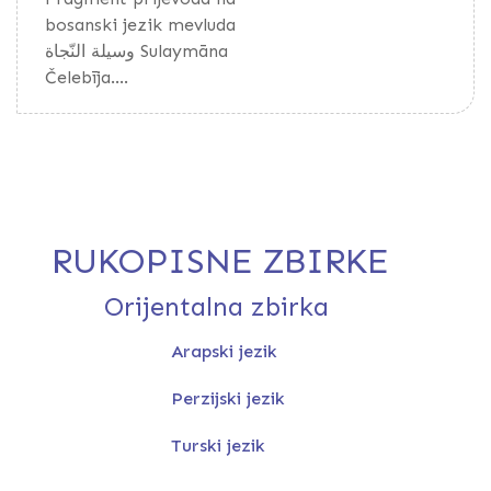
bosanski jezik mevluda
وسيلة النّجاة Sulaymāna
Čelebīja.
Nasẖ, krupan. Mastilo
plavo. Papir industrijske
proizvodnje.
Bez poveza.
RUKOPISNE ZBIRKE
Nema podataka o
Orijentalna zbirka
prepisivaču, godini ni
mjestu prepisa.
Arapski jezik
Perzijski jezik
Turski jezik