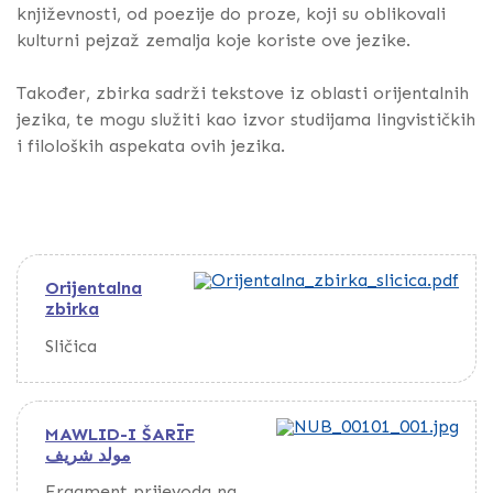
književnosti, od poezije do proze, koji su oblikovali
kulturni pejzaž zemalja koje koriste ove jezike.
Također, zbirka sadrži tekstove iz oblasti orijentalnih
jezika, te mogu služiti kao izvor studijama lingvističkih
i filoloških aspekata ovih jezika.
Orijentalna
zbirka
Sličica
MAWLID-I ŠARĪF
مولد شريف
Fragment prijevoda na