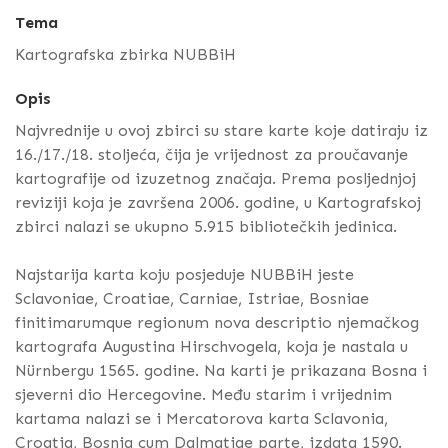
Tema
Kartografska zbirka NUBBiH
Opis
Najvrednije u ovoj zbirci su stare karte koje datiraju iz
16./17./18. stoljeća, čija je vrijednost za proučavanje
kartografije od izuzetnog značaja. Prema posljednjoj
reviziji koja je završena 2006. godine, u Kartografskoj
zbirci nalazi se ukupno 5.915 bibliotečkih jedinica.
Najstarija karta koju posjeduje NUBBiH jeste
Sclavoniae, Croatiae, Carniae, Istriae, Bosniae
finitimarumque regionum nova descriptio njemačkog
kartografa Augustina Hirschvogela, koja je nastala u
Nürnbergu 1565. godine. Na karti je prikazana Bosna i
sjeverni dio Hercegovine. Među starim i vrijednim
kartama nalazi se i Mercatorova karta Sclavonia,
Croatia, Bosnia cum Dalmatiae parte, izdata 1590.