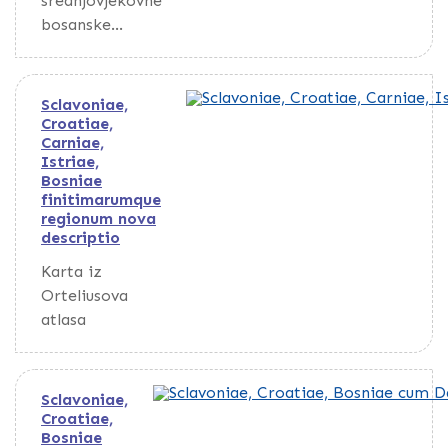
srednjovjekovne
bosanske
države, Bg,1957.
M. Vege 1. Gl.
stv. nasl. a)
Sclavoniae,
Bosna i
Croatiae,
Carniae,
Hercegovina --
Istriae,
20. st. --
Bosniae
Historijske
finitimarumque
karte
regionum nova
descriptio
Karta iz
Orteliusova
atlasa
Sclavoniae,
Croatiae,
Bosniae