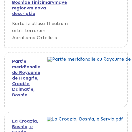
Bosniae finitimarvmqve
mundi et
regionvm nova
fabricati
descriptio
figura
Karta iz atlasa Theatrum
orbis terrarum
Abrahama Orteliusa
Partie
meridionalle
du Royaume
de Hongrie,
Croatie,
Dalmatie,
Bosnie
La Croazia,
Bosnia, e