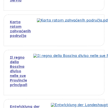
Servia
Karta
ratom
zahvaćenih
područja
Il regno
della
Bossina
diuiso
nelle sue
Prouincie
principali
Entwicklung der