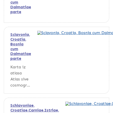
cum
Dalmatiae
parte
Sclavonia,
Croatia,
Bosnia
cum
Dalmatiae
parte
Karta iz
atlasa
Atlas sive
cosmogra
phicae
meditatio
nes de
Schlavoniae,
fabrica
Croatiae,Carniae,Istriae,