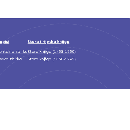
opisi
Stara i rijetka knjiga
jentalna zbirka
Stara knjiga (1455-1850)
ivska zbirka
Stara knjiga (1850-1945)