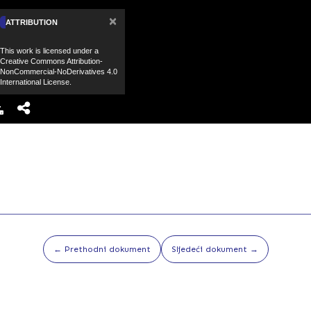
×
ATTRIBUTION
This work is licensed under a
Creative Commons Attribution-
NonCommercial-NoDerivatives 4.0
International License.
← Prethodni dokument
Sljedeći dokument →