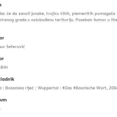
s
lac će da zavoli junake, trojicu tihih, plemenitih pomagača r
iranog grada u oslobođenu teritoriju. Poseban humor u lit
or
ur Seferović
or
BiH
ladnik
a : Bosanska riječ ; Wuppertal : ǂDas ǂBosnische Wort, 20
tum
4