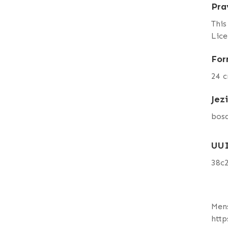
Pra
This
Lice
For
24 
Jez
bos
UU
38c
Mens
http