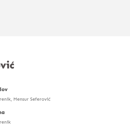
vić
lov
renik, Mensur Seferović
ma
renik