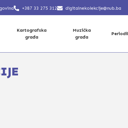
egovina
+387 33 275 312
digitalnekolekcije@nub.ba
Kartografska
Muzička
Period
građa
građa
IJE