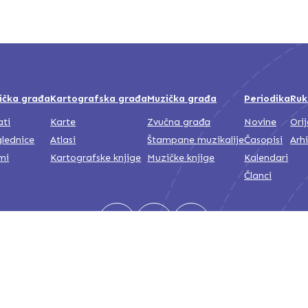
ička građa
Kartografska građa
Muzička građa
Periodika
Ruk
ati
Karte
Zvučna građa
Novine
Ori
lednice
Atlasi
Štampane muzikalije
Časopisi
Arh
mi
Kartografske knjige
Muzičke knjige
Kalendari
Članci