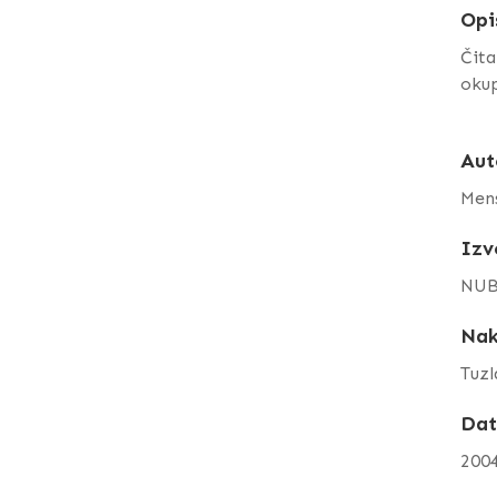
Opi
Čita
okup
Aut
Mens
Izv
NUB
Nak
Tuzl
Da
200