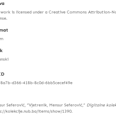
va
 work is licensed under a Creative Commons Attribution-
nse.
mat
cm
ik
anski
ID
28a7b-d366-418b-8c0d-6bb5cecef49e
ur Seferović, “Vjetrenik, Mensur Seferović,”
Digitalne kole
s://kolekcije.nub.ba/items/show/1390
.