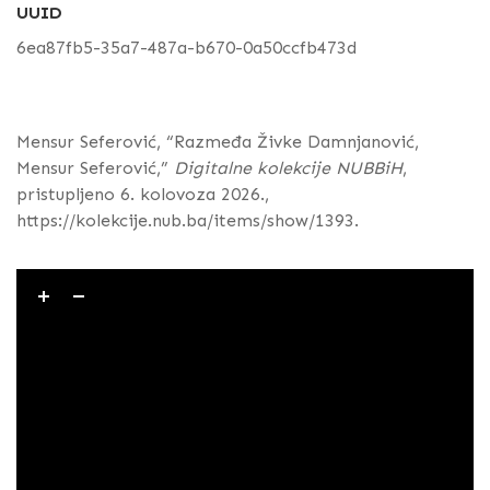
UUID
6ea87fb5-35a7-487a-b670-0a50ccfb473d
Mensur Seferović, “Razmeđa Živke Damnjanović,
Mensur Seferović,”
Digitalne kolekcije NUBBiH
,
pristupljeno 6. kolovoza 2026.,
https://kolekcije.nub.ba/items/show/1393
.