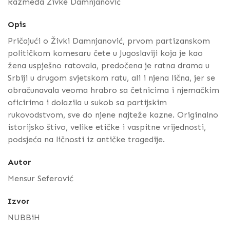
Razmeđa Živke Damnjanović
Opis
Pričajući o Živki Damnjanović, prvom partizanskom
političkom komesaru čete u Jugoslaviji koja je kao
žena uspješno ratovala, predočena je ratna drama u
Srbiji u drugom svjetskom ratu, ali i njena lična, jer se
obračunavala veoma hrabro sa četnicima i njemačkim
oficirima i dolazila u sukob sa partijskim
rukovodstvom, sve do njene najteže kazne. Originalno
istorijsko štivo, velike etičke i vaspitne vrijednosti,
podsjeća na ličnosti iz antičke tragedije.
Autor
Mensur Seferović
Izvor
NUBBiH