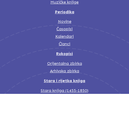
Muzičke knjige
Periodika
Novine
Časopisi
Kalendari
Članci
Rukopisi
Orijentalna zbirka
Arhivska zbirka
Stara i rijetka knjiga
Stara knjiga (1455-1850)
Stara knjiga (1850-1945)