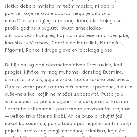
slatko debelo mlijeko, ni tečni maslac, ni dobro
povrće, koje se ovdje dobiva, nego je bilo ono
nalazište iz mlagjeg kamenog doba, oko kojega se
prošle godine u augustu iskupi arheološko-
antropološki kongres, koji nam donese amo učenjake,
kao što su Virchow, Gabriel de Mortillet, Montelius,
Pigorini, Ranke i druge glave evropskoga glasa.
Dublje na jug pod obroncima divne Treskavice, kad
progješ šljivike mirnog muhame- danskog Butmira,
čini ti se, e vidiš, gdje u zraku leprše šarene zastavice.
Oko te vara; pred tobom niču samo uspomene, dižu se
duševne slike, kojih ne možeš zaboraviti. Pusto je u
istinu danas to polje s bijelim mu barijerama, krasnim
i zračnim tribinama i prostranim zatvorenim stajama
— veliko trkalište na llidži. Ali će brzo prohujiti još
nekoliko sedmica, pa će tada opet najplemenitiji konji
pojuriti preko tog megjunarodnog trkališta, koje će