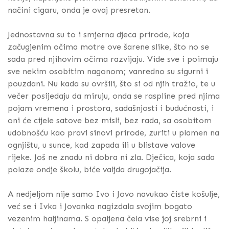
načini cigaru, onda je ovaj presretan.
Jednostavna su to i smjerna djeca prirode, koja
začugjenim očima motre ove šarene slike, što no se
sada pred njihovim očima razvijaju. Vide sve i poimaju
sve nekim osobitim nagonom; vanredno su sigurni i
pouzdani. Nu kada su ovršili, što si od njih tražio, te u
večer posijedaju da miruju, onda se raspline pred njima
pojam vremena i prostora, sadašnjosti i budućnosti, i
oni će cijele satove bez misli, bez rada, sa osobitom
udobnošću kao pravi sinovi prirode, zuriti u plamen na
ognjištu, u sunce, kad zapada ili u blistave valove
rijeke. Još ne znadu ni dobra ni zla. Dječica, koja sada
polaze ondje školu, biće valjda drugojačija.
A nedjeljom nije samo Ivo i Jovo navukao čiste košulje,
već se i Ivka i Jovanka nagizdala svojim bogato
vezenim haljinama. S opaljena čela vise joj srebrni i