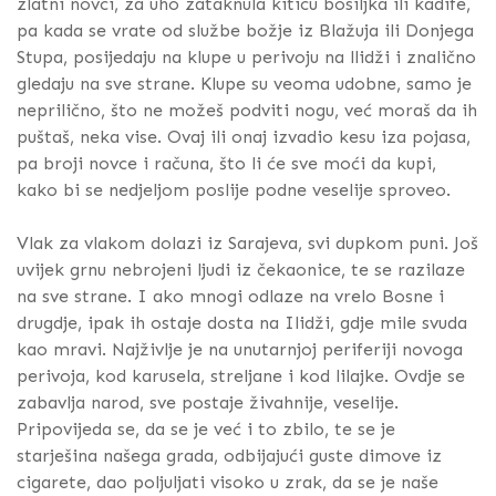
zlatni novci, za uho zataknula kiticu bosiljka ili kadife,
pa kada se vrate od službe božje iz Blažuja ili Donjega
Stupa, posijedaju na klupe u perivoju na llidži i znalično
gledaju na sve strane. Klupe su veoma udobne, samo je
neprilično, što ne možeš podviti nogu, već moraš da ih
puštaš, neka vise. Ovaj ili onaj izvadio kesu iza pojasa,
pa broji novce i računa, što li će sve moći da kupi,
kako bi se nedjeljom poslije podne veselije sproveo.
Vlak za vlakom dolazi iz Sarajeva, svi dupkom puni. Još
uvijek grnu nebrojeni ljudi iz čekaonice, te se razilaze
na sve strane. I ako mnogi odlaze na vrelo Bosne i
drugdje, ipak ih ostaje dosta na Ilidži, gdje mile svuda
kao mravi. Najživlje je na unutarnjoj periferiji novoga
perivoja, kod karusela, streljane i kod lilajke. Ovdje se
zabavlja narod, sve postaje živahnije, veselije.
Pripovijeda se, da se je već i to zbilo, te se je
starješina našega grada, odbijajući guste dimove iz
cigarete, dao poljuljati visoko u zrak, da se je naše