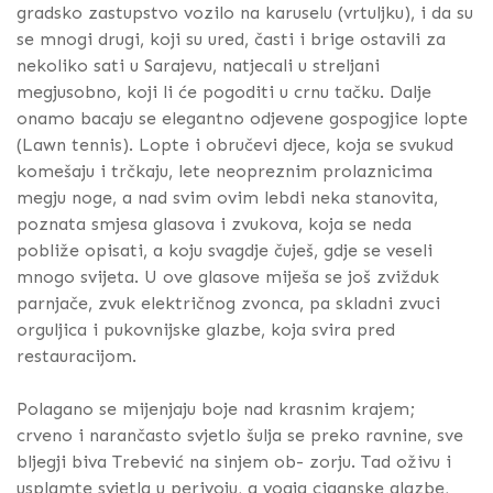
gradsko zastupstvo vozilo na karuselu (vrtuljku), i da su
se mnogi drugi, koji su ured, časti i brige ostavili za
nekoliko sati u Sarajevu, natjecali u streljani
megjusobno, koji li će pogoditi u crnu tačku. Dalje
onamo bacaju se elegantno odjevene gospogjice lopte
(Lawn tennis). Lopte i obručevi djece, koja se svukud
komešaju i trčkaju, lete neopreznim prolaznicima
megju noge, a nad svim ovim lebdi neka stanovita,
poznata smjesa glasova i zvukova, koja se neda
pobliže opisati, a koju svagdje čuješ, gdje se veseli
mnogo svijeta. U ove glasove miješa se još zvižduk
parnjače, zvuk električnog zvonca, pa skladni zvuci
orguljica i pukovnijske glazbe, koja svira pred
restauracijom.
Polagano se mijenjaju boje nad krasnim krajem;
crveno i narančasto svjetlo šulja se preko ravnine, sve
bljegji biva Trebević na sinjem ob- zorju. Tad oživu i
usplamte svjetla u perivoju, a vogja ciganske glazbe,