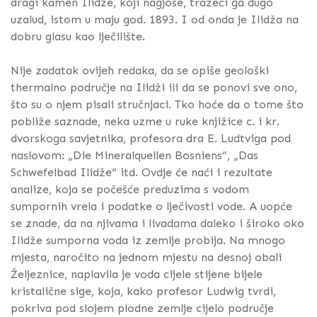
dragi kamen Ilidže, koji nagjoše, tražeći ga dugo
uzalud, istom u maju god. 1893. I od onda je Ilidža na
dobru glasu kao lječilište.
Nije zadatak ovijeh redaka, da se opiše geološki
thermalno područje na Ilidži ili da se ponovi sve ono,
što su o njem pisali stručnjaci. Tko hoće da o tome što
pobliže saznade, neka uzme u ruke knjižice c. i kr.
dvorskoga savjetnika, profesora dra E. Ludtviga pod
naslovom: „Die Mineralquellen Bosniens“, „Das
Schwefelbad Ilidže“ itd. Ovdje će naći i rezultate
analize, koja se počešće preduzima s vodom
sumpornih vrela i podatke o lječivosti vode. A uopće
se znade, da na njivama i livadama daleko i široko oko
Ilidže sumporna voda iz zemlje probija. Na mnogo
mjesta, naročito na jednom mjestu na desnoj obali
Željeznice, naplavila je voda cijele stijene bijele
kristalične sige, koja, kako profesor Ludwig tvrdi,
pokriva pod slojem plodne zemlje cijelo područje