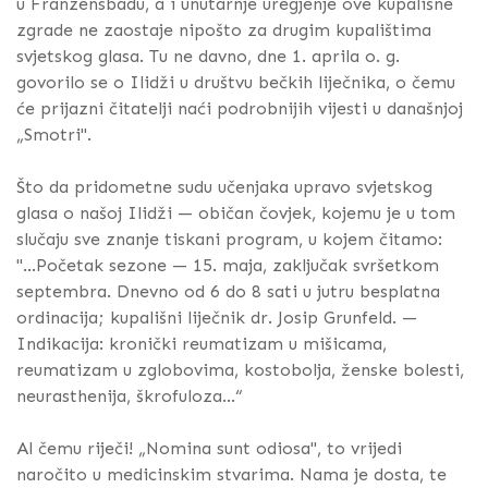
u Franzensbadu, a i unutarnje uregjenje ove kupališne
zgrade ne zaostaje nipošto za drugim kupalištima
svjetskog glasa. Tu ne davno, dne 1. aprila o. g.
govorilo se o Ilidži u društvu bečkih liječnika, o čemu
će prijazni čitatelji naći podrobnijih vijesti u današnjoj
„Smotri".
Što da pridometne sudu učenjaka upravo svjetskog
glasa o našoj Ilidži — običan čovjek, kojemu je u tom
slučaju sve znanje tiskani program, u kojem čitamo:
"...Početak sezone — 15. maja, zaključak svršetkom
septembra. Dnevno od 6 do 8 sati u jutru besplatna
ordinacija; kupališni liječnik dr. Josip Grunfeld. —
Indikacija: kronički reumatizam u mišicama,
reumatizam u zglobovima, kostobolja, ženske bolesti,
neurasthenija, škrofuloza...“
Al čemu riječi! „Nomina sunt odiosa", to vrijedi
naročito u medicinskim stvarima. Nama je dosta, te