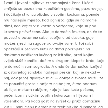
Ivani i Jovani i njihove crnomanjaste žene i kćeri
smiješe se bezazleno kupališnim gostima, pozdravijaju
i dočikaju stranca uljudno u svojim kućicama, ponude
mu najljepše mjesto, kod ognjišta, gdje se najmanje
dimi, nad kojim visi kotao o verigama, koje su pod
krovom pričvršćene. Ako je domaćin imućan, on će te
povesti u potamnu sobu, sabijenu od dasaka, gdje
možeš sjesti na sagove od ovčije vune. U toj sobi
opazićeš u jednom kutu od dima pocrnjela i na
daskama naslikana kućnog zaštitnika, pred kojim
uvijek služi kandilo, dočim u drugom klepeće brdo, koje
je domaćin sam sagradio. A onda će domaćica iznijeti
iz ostarjelog sanduka najljepši peškir, koji je nekad —
haj, dok je još djevojka bila! — donijela svome mužu, te
će ponuditi gosta s onijem najboljim, čime podrum
obiluje: mekom rakijom, koja je kod kuće pečena,
pečenicom, slatkim toplim kukuruznim hljebom i
varenikom. Pa kada gost na svršetku pruži domaćinu
kutiju, napunjenu plemenitim trebinjskim duhanom, da