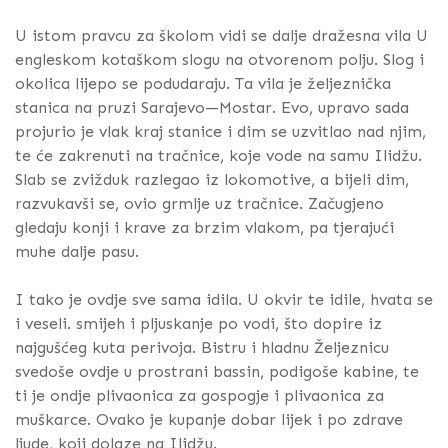
U istom pravcu za školom vidi se dalje dražesna vila U
engleskom kotaškom slogu na otvorenom polju. Slog i
okolica lijepo se podudaraju. Ta vila je željeznička
stanica na pruzi Sarajevo—Mostar. Evo, upravo sada
projurio je vlak kraj stanice i dim se uzvitlao nad njim,
te će zakrenuti na tračnice, koje vode na samu Ilidžu.
Slab se zvižduk razlegao iz lokomotive, a bijeli dim,
razvukavši se, ovio grmlje uz tračnice. Začugjeno
gledaju konji i krave za brzim vlakom, pa tjerajući
muhe dalje pasu.
I tako je ovdje sve sama idila. U okvir te idile, hvata se
i veseli. smijeh i pljuskanje po vodi, što dopire iz
najgušćeg kuta perivoja. Bistru i hladnu Željeznicu
svedoše ovdje u prostrani bassin, podigoše kabine, te
ti je ondje plivaonica za gospogje i plivaonica za
muškarce. Ovako je kupanje dobar lijek i po zdrave
ljude, koji dolaze na Ilidžu.