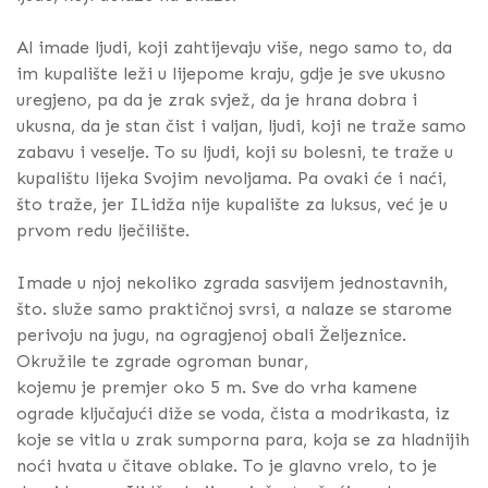
Al imade ljudi, koji zahtijevaju više, nego samo to, da
im kupalište leži u lijepome kraju, gdje je sve ukusno
uregjeno, pa da je zrak svjež, da je hrana dobra i
ukusna, da je stan čist i valjan, ljudi, koji ne traže samo
zabavu i veselje. To su ljudi, koji su bolesni, te traže u
kupalištu lijeka Svojim nevoljama. Pa ovaki će i naći,
što traže, jer ILidža nije kupalište za luksus, već je u
prvom redu lječilište.
Imade u njoj nekoliko zgrada sasvijem jednostavnih,
što. služe samo praktičnoj svrsi, a nalaze se starome
perivoju na jugu, na ogragjenoj obali Željeznice.
Okružile te zgrade ogroman bunar,
kojemu je premjer oko 5 m. Sve do vrha kamene
ograde ključajući diže se voda, čista a modrikasta, iz
koje se vitla u zrak sumporna para, koja se za hladnijih
noći hvata u čitave oblake. To je glavno vrelo, to je