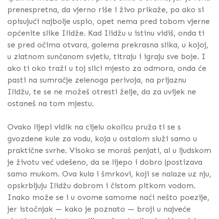
prenespretna, da vjerno riše i živo prikaže, pa ako si
opisujući najbolje uspio, opet nema pred tobom vjerne
općenite slike Ilidže. Kad Ilidžu u istinu vidiš, onda ti
se pred očima otvara, golema prekrasna slika, u kojoj,
u zlatnom sunčanom svjetlu, titraju i igraju sve boje. I
ako ti oko traži u toj slici mjesto za odmora, onda će
pasti na sumračje zelenoga perivoja, na prijaznu
Ilidžu, te se ne možeš otresti želje, da za uvijek ne
ostaneš na tom mjestu.
Ovako lijepi vidik na cijelu okolicu pruža ti se s
gvozdene kule za vodu, koja u ostalom služi samo u
praktične svrhe. Visoko se moraš penjati, al u ljudskom
je životu već udešeno, da se lijepo i dobro |postizava
samo mukom. Ova kula i šmrkovi, koji se nalaze uz nju,
opskrbljuju Ilidžu dobrom i čistom pitkom vodom.
Inako može se i u ovome samome naći nešto poezije,
jer istočnjak — kako je poznato — broji u najveće