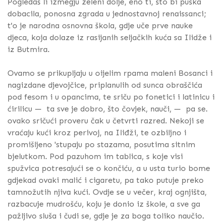
Pogledaš li izmegju zeleni dolje, eno ti, što bi puška
dobacila, ponosna zgrada u jednostavnoj renaissanci;
t'o je narodna osnovna škola, gdje uče prve nauke
djeca, koja dolaze iz rasijanih seljačkih kuća sa Ilidže i
iz Butmira.
Ovamo se prikupljaju u oijelim rpama maleni Bosanci i
nagizdane djevojčice, priplanulih od sunca obraščića
pod fesom i u opancima, te sriču po fonetici i latinicu i
ćirilicu — ta sve je dobro, što čovjek, nauči, — pa se.
ovako sričući proveru čak u četvrti razred. Nekoji se
vraćaju kući kroz perivoj, na Iliđži, te ozbiljno i
promišljeno 'stupaju po stazama, posutima sitnim
bjelutkom. Pod pazuhom im tablica, s koje visi
spužvica potresajući se o končiću, a u usta turio bome
gdjekad ovaki malić i cigaretu, pa tako putuje preko
tamnožutih njiva kući. Ovdje se u večer, kraj ognjišta,
razbacuje mudrošću, koju je donio iz škole, a sve ga
pažljivo sluša i čudi se, gdje je za boga toliko naučio.