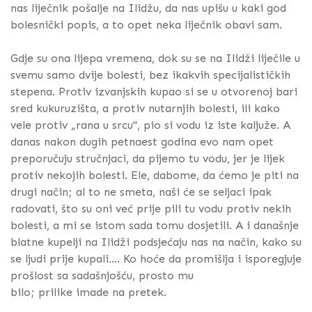
nas liječnik pošalje na Ilidžu, da nas upišu u kaki god
bolesnički popis, a to opet neka liječnik obavi sam.
Gdje su ona lijepa vremena, dok su se na Ilidži liječile u
svemu samo dvije bolesti, bez ikakvih specijalističkih
stepena. Protiv izvanjskih kupao si se u otvorenoj bari
sred kukuruzišta, a protiv nutarnjih bolesti, ili kako
vele protiv „rana u srcu", pio si vodu iz iste kaljuže. A
danas nakon dugih petnaest godina evo nam opet
preporučuju stručnjaci, da pijemo tu vodu, jer je lijek
protiv nekojih bolesti. Ele, dabome, da ćemo je piti na
drugi način; al to ne smeta, naši će se seljaci ipak
radovati, što su oni već prije pili tu vodu protiv nekih
bolesti, a mi se istom sada tomu dosjetili. A i današnje
blatne kupelji na Ilidži podsjećaju nas na način, kako su
se ljudi prije kupali.... Ko hoće da promišlja i isporegjuje
prošlost sa sadašnjošću, prosto mu
bilo; prilike imade na pretek.