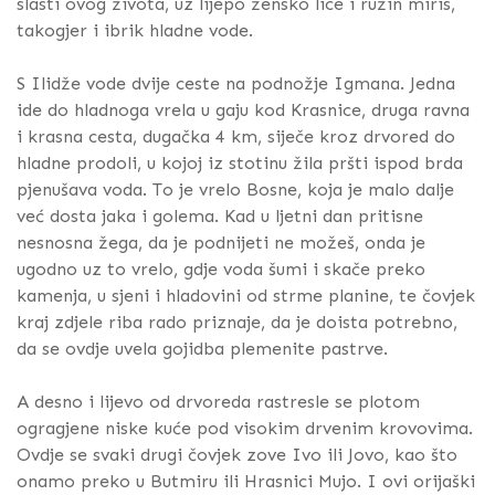
slasti ovog života, uz lijepo žensko lice i ružin miris,
takogjer i ibrik hladne vode.
S Ilidže vode dvije ceste na podnožje Igmana. Jedna
ide do hladnoga vrela u gaju kod Krasnice, druga ravna
i krasna cesta, dugačka 4 km, siječe kroz drvored do
hladne prodoli, u kojoj iz stotinu žila pršti ispod brda
pjenušava voda. To je vrelo Bosne, koja je malo dalje
već dosta jaka i golema. Kad u ljetni dan pritisne
nesnosna žega, da je podnijeti ne možeš, onda je
ugodno uz to vrelo, gdje voda šumi i skače preko
kamenja, u sjeni i hladovini od strme planine, te čovjek
kraj zdjele riba rado priznaje, da je doista potrebno,
da se ovdje uvela gojidba plemenite pastrve.
A desno i lijevo od drvoreda rastresle se plotom
ogragjene niske kuće pod visokim drvenim krovovima.
Ovdje se svaki drugi čovjek zove Ivo ili Jovo, kao što
onamo preko u Butmiru ili Hrasnici Mujo. I ovi orijaški