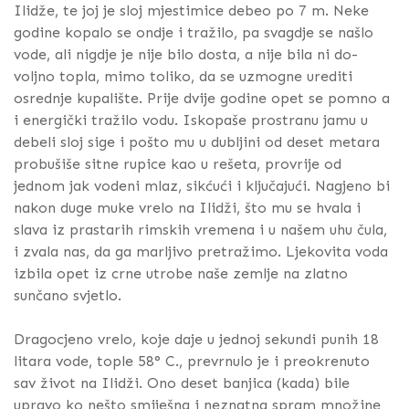
Ilidže, te joj je sloj mjestimice debeo po 7 m. Neke
godine kopalo se ondje i tražilo, pa svagdje se našlo
vode, ali nigdje je nije bilo dosta, a nije bila ni do-
voljno topla, mimo toliko, da se uzmogne urediti
osrednje kupalište. Prije dvije godine opet se pomno a
i energički tražilo vodu. Iskopaše prostranu jamu u
debeli sloj sige i pošto mu u dubljini od deset metara
probušiše sitne rupice kao u rešeta, provrije od
jednom jak vodeni mlaz, sikćući i ključajući. Nagjeno bi
nakon duge muke vrelo na Ilidži, što mu se hvala i
slava iz prastarih rimskih vremena i u našem uhu čula,
i zvala nas, da ga marljivo pretražimo. Ljekovita voda
izbila opet iz crne utrobe naše zemlje na zlatno
sunčano svjetlo.
Dragocjeno vrelo, koje daje u jednoj sekundi punih 18
litara vode, tople 58° C., prevrnulo je i preokrenuto
sav život na Ilidži. Ono deset banjica (kada) bile
upravo ko nešto smiješna i neznatna spram množine