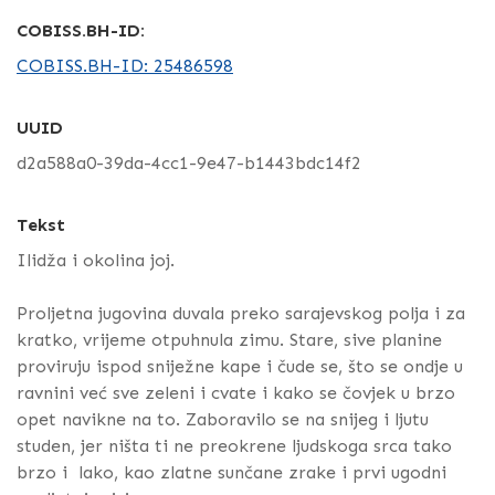
COBISS.BH-ID:
COBISS.BH-ID: 25486598
UUID
d2a588a0-39da-4cc1-9e47-b1443bdc14f2
Tekst
Ilidža i okolina joj.
Proljetna jugovina duvala preko sarajevskog polja i za
kratko, vrijeme otpuhnula zimu. Stare, sive planine
proviruju ispod sniježne kape i čude se, što se ondje u
ravnini već sve zeleni i cvate i kako se čovjek u brzo
opet navikne na to. Zaboravilo se na snijeg i ljutu
studen, jer ništa ti ne preokrene ljudskoga srca tako
brzo i lako, kao zlatne sunčane zrake i prvi ugodni