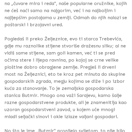
na „čuvare mira i reda", naše popularne oružnike, kojih
ne ćeš naći samo na najgorim, već i na najboljim i
najljepšim postajama u zemlji. Odmah do njih nalazi se
poštarski i brzojavni ured.
Pogledaš li preko Željeznice, evo ti starca Trebevića,
gdje mu raznolike stijene stvoriše dražesnu sliku; al ne
vidiš same stijene, sam goli kamen, već ti se pred
očima stere i lijepa ravnina, po kojoj se crne velike
ploštine dobro obragjene zemlje. Pregješ li drveni
most na Željeznici, eto te kroz pet minuta do skupine
gospodarskih zgrada, megju kojima se diže i po izbor
kuća za stanovanje. To je zemaljska gospodarska
stanica Butmir. Mnogo ona važi Sarajevu, kamo šalje
razne gospodarstvene produkte, ali je znamenitija kao
uzoran gospodarstveni zavod, u kojem uče mnogi
mladi seljački sinovi i okle izlaze valjani gospodari.
No što je ime „Butmir" pronijelo svijetom, to nije bilo