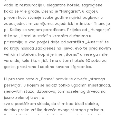
vode iz restauracije u elegantne hotele, sagragjene
kako se vile grade. Desno je "Hungaria", u kojoj u
prvom katu stanuje svake godine najviši poglavar u
zaposjednutim zemljama, zajednički ministar financije
pl. Kallay sa svojom porodicom. Prijeko od ,,Hungarije“
diže se „Hotel Austria" s krasnim dućanima u
prizemlju; a kad pogješ dalje od svratišta „Austrije" te
na kraju nasada zaokreneš na lijevo, evo te pred novim
velikim hotelom, kopni je ime „Bosna" a rese ga mile
verande, kule i tornjići. Ima u tom hotelu 60 soba za
goste, prostrana i udobna kavana i igraonica.
U prozore hotela „Bosne" proviruje drveće „staroga
perivoja", u kojem se nalazi toliko ugodnih mjestanaca,
sjenovitih staza, džbunova, tamnozelenog drveća na
jasno zelenoj travi, a
sve u poetičkom skladu, da ti misao bludi daleko,
daleko preko vršika drveća ovoga staroga perivoja.