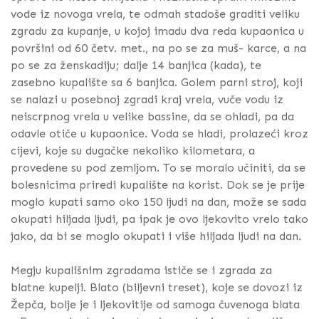
vode iz novoga vrela, te odmah stadoše graditi veliku
zgradu za kupanje, u kojoj imadu dva reda kupaonica u
površini od 60 četv. met., na po se za muš- karce,
a na
po se
za ženskadiju; dalje 14 banjica (kada), te
zasebno kupalište sa 6 banjica. Golem parni stroj, koji
se nalazi u posebnoj zgradi kraj vrela, vuče vodu iz
neiscrpnog vrela u velike bassine, da se ohladi, pa da
odavle otiče u kupaonice. Voda se hladi, prolazeći kroz
cijevi, koje su dugačke nekoliko kilometara, a
provedene su pod zemljom. To se moralo učiniti, da se
bolesnicima priredi kupalište na korist. Dok se je prije
moglo kupati samo oko 150 ljudi na dan, može se sada
okupati hiljada ljudi, pa ipak je ovo ljekovito vrelo tako
jako, da bi se moglo okupati i više hiljada ljudi na dan.
Megju kupališnim zgradama ističe se i zgrada za
blatne kupelji. Blato (biljevni treset), koje se dovozi iz
Žepča, bolje je i ljekovitije od samoga čuvenoga blata