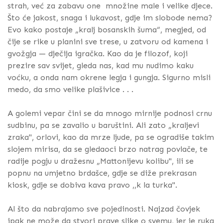
strah, već za zabavu one množine male i velike djece.
Što će jakost, snaga i lukavost, gdje im slobode nema?
Evo kako postaje „kralj bosanskih šuma“, megjed, od
čije se rike u planini sve trese, u zatvoru od kamena i
gvožgja — dječija igračka. Kao da je filozof, koji
prezire sav svijet, gleda nas, kad mu nudimo kaku
voćku, a onda nam okrene legja i gungja. Sigurno misli
medo, da smo velike plašivice . . .
A golemi vepar čini se da mnogo mirnije podnosi crnu
sudbinu, pa se zavalio u baruštini. Ali zato „kraljevi
zraka", orlovi, kao da mrze ljude, pa se ogradiše takim
slojem mirisa, da se gledaoci brzo natrag povlače, te
radije pogju u dražesnu „Mattonijevu kolibu", ili se
popnu na umjetno brdašce, gdje se diže prekrasan
kiosk, gdje se dobiva kava pravo ,,k la turka".
Al što da nabrajamo sve pojedinosti. Najzad čovjek
ipak ne može da stvori prave slike o svemu, jer je ruka