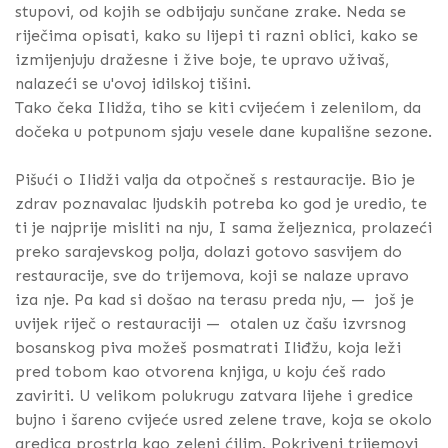
stupovi, od kojih se odbijaju sunčane zrake. Neda se
riječima opisati, kako su lijepi ti razni oblici, kako se
izmijenjuju dražesne i žive boje, te upravo uživaš,
nalazeći se u'ovoj idilskoj tišini.
Tako čeka Ilidža, tiho se kiti cvijećem i zelenilom, da
dočeka u potpunom sjaju vesele dane kupališne sezone.
Pišući o Ilidži valja da otpočneš s restauracije. Bio je
zdrav poznavalac ljudskih potreba ko god je uredio, te
ti je najprije misliti na nju, I sama željeznica, prolazeći
preko sarajevskog polja, dolazi gotovo sasvijem do
restauracije, sve do trijemova, koji se nalaze upravo
iza nje. Pa kad si došao na terasu preda nju, — još je
uvijek riječ o restauraciji — otalen uz čašu izvrsnog
bosanskog piva možeš posmatrati Iliđžu, koja leži
pred tobom kao otvorena knjiga, u koju ćeš rado
zaviriti. U velikom polukrugu zatvara lijehe i gredice
bujno i šareno cvijeće usred zelene trave, koja se okolo
gredica prostrla kao zeleni ćilim. Pokriveni trijemovi