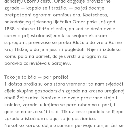
današnju uzornu cestu. Onda dogjošje provizorne
zgrade — kopalo se i tražilo, — pa još docnije
pretpotopni ogromni omnibus dra. Koetscheta,
nekadašnjeg tjelesnog liječnika Omer paše. Još god.
1888. slabo se Ilidža cijenila, pa kad se desio ovdje
carević-prijestolonašljednik sa svojom visokom
suprugom, prevezoše se preko Blažuja do vrela Bosne
kraj Ilidže, a da je nijesu ni pogledali. Nije ni izdaleka
komu palo na pamet, da je uvrsti u program za
boravka carevićeva u Sarajevu.
Tako je to bilo — pa i prošlo!
I doista prošla su ona stara vremena; to nam svjedoči
cijela skupina gospodarskih zgrada na krasno uregjenoj
obali Željeznice. Nanizale se ovdje prostrane staje i
kolnice, zgrade, u kojima se pere rubenina u pari, i
gdje se na brzo suši i t. d. Tik uz cestu podigla se lijepa
zgrada u istočnom slogu; to je gostionica.
Nekoliko koraka dalje u samom perivoju namjerićeš se