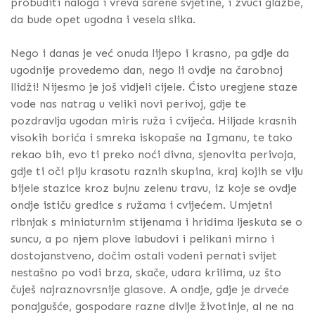
probuditi naloga i vreva šarene svjetine, i zvuci glazbe,
da bude opet ugodna i vesela slika.
Nego i danas je već onuda lijepo i krasno, pa gdje da
ugodnije provedemo dan, nego li ovdje na čarobnoj
llidži! Nijesmo je još vidjeli cijele. Ćisto uregjene staze
vode nas natrag u veliki novi perivoj, gdje te
pozdravlja ugodan miris ruža i cvijeća. Hiljade krasnih
visokih borića i smreka iskopaše na Igmanu, te tako
rekao bih, evo ti preko noći divna, sjenovita perivoja,
gdje ti oči piju krasotu raznih skupina, kraj kojih se viju
bijele stazice kroz bujnu zelenu travu, iz koje se ovdje
ondje ističu gredice s ružama i cvijećem. Umjetni
ribnjak s miniaturnim stijenama i hridima ljeskuta se o
suncu, a po njem plove labudovi i pelikani mirno i
dostojanstveno, dočim ostali vodeni pernati svijet
nestašno po vodi brza, skače, udara krilima, uz što
čuješ najraznovrsnije glasove. A ondje, gdje je drveće
ponajgušće, gospodare razne divlje životinje, al ne na