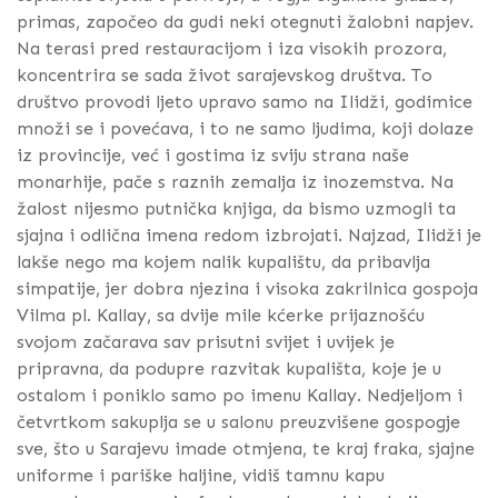
primas, započeo da gudi neki otegnuti žalobni napjev.
Na terasi pred restauracijom i iza visokih prozora,
koncentrira se sada život sarajevskog društva. To
društvo provodi ljeto upravo samo na Ilidži, godimice
množi se i povećava, i to ne samo ljudima, koji dolaze
iz provincije, već i gostima iz sviju strana naše
monarhije, pače s raznih zemalja iz inozemstva. Na
žalost nijesmo putnička knjiga, da bismo uzmogli ta
sjajna i odlična imena redom izbrojati. Najzad, Ilidži je
lakše nego ma kojem nalik kupalištu, da pribavlja
simpatije, jer dobra njezina i visoka zakrilnica gospoja
Vilma pl. Kallay, sa dvije mile kćerke prijaznošću
svojom začarava sav prisutni svijet i uvijek je
pripravna, da podupre razvitak kupališta, koje je u
ostalom i poniklo samo po imenu Kallay. Nedjeljom i
četvrtkom sakuplja se u salonu preuzvišene gospogje
sve, što u Sarajevu imade otmjena, te kraj fraka, sjajne
uniforme i pariške haljine, vidiš tamnu kapu