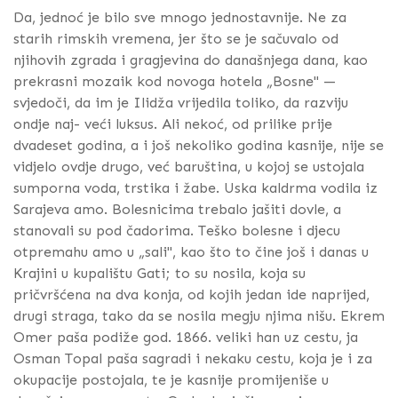
Da, jednoć je bilo sve mnogo jednostavnije. Ne za
starih rimskih vremena, jer što se je sačuvalo od
njihovih zgrada i gragjevina do današnjega dana, kao
prekrasni mozaik kod novoga hotela „Bosne" —
svjedoči, da im je Ilidža vrijedila toliko, da razviju
ondje naj- veći luksus. Ali nekoć, od prilike prije
dvadeset godina, a i još nekoliko godina kasnije, nije se
vidjelo ovdje drugo, već baruština, u kojoj se ustojala
sumporna voda, trstika i žabe. Uska kaldrma vodila iz
Sarajeva amo. Bolesnicima trebalo jašiti dovle, a
stanovali su pod čadorima. Teško bolesne i djecu
otpremahu amo u „sali", kao što to čine još i danas u
Krajini u kupalištu Gati; to su nosila, koja su
pričvršćena na dva konja, od kojih jedan ide naprijed,
drugi straga, tako da se nosila megju njima nišu. Ekrem
Omer paša podiže god. 1866. veliki han uz cestu, ja
Osman Topal paša sagradi i nekaku cestu, koja je i za
okupacije postojala, te je kasnije promijeniše u