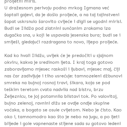
proljetni miris.
U dražesnom perivoju podno mrkog Igmana već
šaptali gajevi, da je došlo proljeće, a na taj tajinstveni
šapat uskrsnulo šarovito cvijeće i digli se ugodni mirisi.
Budi se Ilidža pod zlatnini sunčanim zrakama iza
dugačka sna, u koji ie uspavala jesenska bura; budi se i
smiješi, gledajući razdragana to novo, lijepo proljeće.
Kad ko hvali Ilidžu, uvijek će je predočiti u sjajnom
okviru, kakva je sredinom ljeta. I kraj toga gotovo
zaboravljamo mjesec raskoši i ljubavi, mjesec maj, čiji
nas čar zadivljuje i tiho usrećuje: tamnozeleni džbunovi
smreka na bujnoj rosnoj travi, šikara, koja se pod
teškim teretom cvata nadvila nad bistru, brzu
Željeznicu, te joj potamnila blistavi tok. Po valovitoj,
bujno zelenoj, ravnini dižu se ovdje ondje skupine
voćaka, a bogato se osule cvijetom. Nebo je čisto. Kao
oko i, tamnomodro kao što je nebo na jugu, a po ljeti
blijede i gole vapnenaste stijene sada su gotovo ledeni