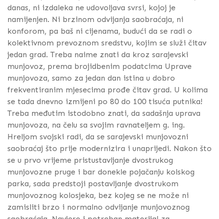
danas, ni izdaleka ne udovoljava svrsi, kojoj je
namijenjen. Ni brzinom odvijanja saobraćaja, ni
konforom, pa baš ni cijenama, budući da se radi o
kolektivnom prevoznom sredstvu, kojim se služi čitav
jedan grad. Treba naime znati da kroz sarajevski
munjovoz, prema brojidbenim podatcima Uprave
munjovoza, samo za jedan dan istina u dobro
frekventiranim mjesecima prođe čitav grad. U kolima
se tada dnevno izmijeni po 80 do 100 tisuća putnika!
Treba međutim istodobno znati, da sadašnja uprava
munjovoza, na čelu sa svojim ravnateljem g. ing.
Hreljom svojski radi, da se sarajevski munjovozni
saobraćaj što prije modernizira i unaprijedi. Nakon što
se u prvo vrijeme pristustavljanje dvostrukog
munjovozne pruge i bar donekle pojačanju kolskog
parka, sada predstoji postavljanje dvostrukom
munjovoznog kolosjeka, bez kojeg se ne može ni
zamisliti brzo i normalno odvijanje munjovoznog
saobraćaja. Navjere i potreban materijal za