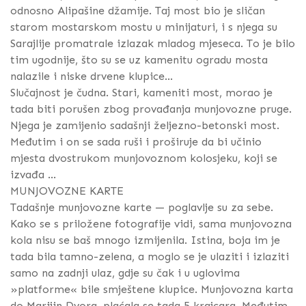
odnosno Alipašine džamije. Taj most bio je sličan
starom mostarskom mostu u minijaturi, i s njega su
Sarajlije promatrale izlazak mladog mjeseca. To je bilo
tim ugodnije, što su se uz kamenitu ogradu mosta
nalazile i niske drvene klupice...
Slučajnost je čudna. Stari, kameniti most, morao je
tada biti porušen zbog provađanja munjovozne pruge.
Njega je zamijenio sadašnji željezno-betonski most.
Međutim i on se sada ruši i proširuje da bi učinio
mjesta dvostrukom munjovoznom kolosjeku, koji se
izvađa ...
MUNJOVOZNE KARTE
Tadašnje munjovozne karte — poglavlje su za sebe.
Kako se s priložene fotografije vidi, sama munjovozna
kola nisu se baš mnogo izmijenila. Istina, boja im je
tada bila tamno-zelena, a moglo se je ulaziti i izlaziti
samo na zadnji ulaz, gdje su čak i u uglovima
»platforme« bile smještene klupice. Munjovozna karta
do Marijin Dvora, plaćala se tada 5 krajcara. Međutim,