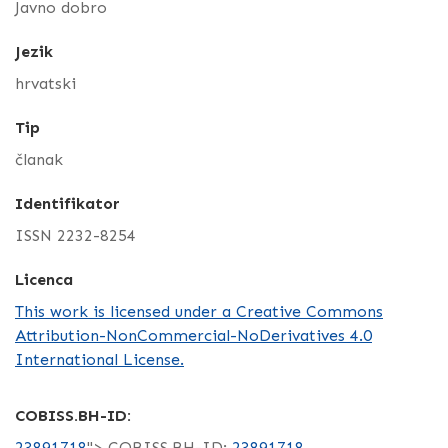
Javno dobro
Jezik
hrvatski
Tip
članak
Identifikator
ISSN 2232-8254
Licenca
This work is licensed under a Creative Commons
Attribution-NonCommercial-NoDerivatives 4.0
International License.
COBISS.BH-ID:
23891718
"> COBISS.BH-ID:
23891718