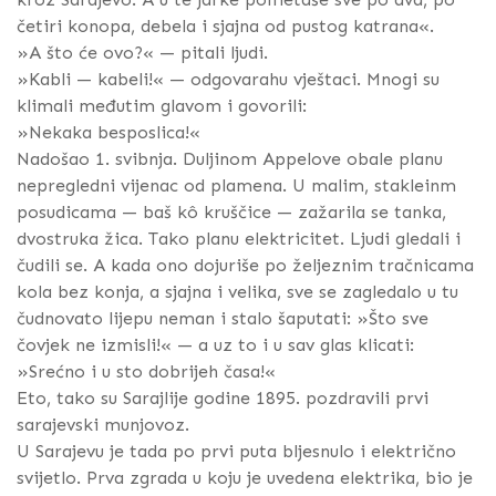
četiri konopa, debela i sjajna od pustog katrana«.
»A što će ovo?« — pitali ljudi.
»Kabli — kabeli!« — odgovarahu vještaci. Mnogi su
klimali međutim glavom i govorili:
»Nekaka besposlica!«
Nadošao 1. svibnja. Duljinom Appelove obale planu
nepregledni vijenac od plamena. U malim, stakleinm
posudicama — baš kô kruščice — zažarila se tanka,
dvostruka žica. Tako planu elektricitet. Ljudi gledali i
čudili se. A kada ono dojuriše po željeznim tračnicama
kola bez konja, a sjajna i velika, sve se zagledalo u tu
čudnovato lijepu neman i stalo šaputati: »Što sve
čovjek ne izmisli!« — a uz to i u sav glas klicati:
»Srećno i u sto dobrijeh časa!«
Eto, tako su Sarajlije godine 1895. pozdravili prvi
sarajevski munjovoz.
U Sarajevu je tada po prvi puta bljesnulo i električno
svijetlo. Prva zgrada u koju je uvedena elektrika, bio je