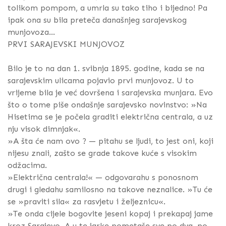
tolikom pompom, a umrla su tako tiho i bijedno! Pa
ipak ona su bila preteča današnjeg sarajevskog
munjovoza...
PRVI SARAJEVSKI MUNJOVOZ
Bilo je to na dan 1. svibnja 1895. godine, kada se na
sarajevskim ulicama pojavio prvi munjovoz. U to
vrijeme bila je već dovršena i sarajevska munjara. Evo
što o tome piše ondašnje sarajevsko novinstvo: »Na
Hisetima se je počela graditi električna centrala, a uz
nju visok dimnjak«.
»A šta će nam ovo ? — pitahu se ljudi, to jest oni, koji
nijesu znali, zašto se grade takove kuće s visokim
odžacima.
»Električna centrala!« — odgovarahu s ponosnom
drugi i gledahu samilosno na takove neznalice. »Tu će
se »praviti sila« za rasvjetu i željeznicu«.
»Te onda cijele bogovite jeseni kopaj i prekapaj jame
kroz Sarajevo. A u te jarke pometaše sve po dva, po