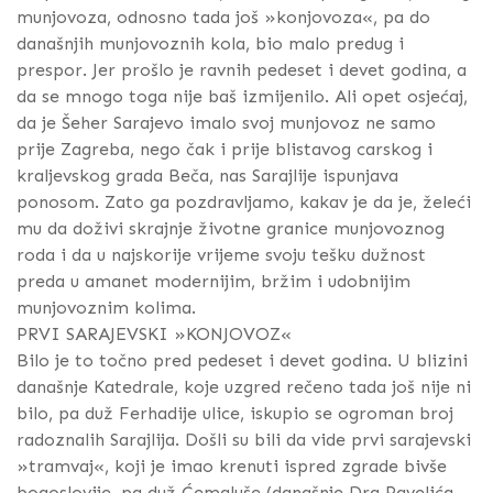
munjovoza, odnosno tada još »konjovoza«, pa do
današnjih munjovoznih kola, bio malo predug i
prespor. Jer prošlo je ravnih pedeset i devet godina, a
da se mnogo toga nije baš izmijenilo. Ali opet osjećaj,
da je Šeher Sarajevo imalo svoj munjovoz ne samo
prije Zagreba, nego čak i prije blistavog carskog i
kraljevskog grada Beča, nas Sarajlije ispunjava
ponosom. Zato ga pozdravljamo, kakav je da je, želeći
mu da doživi skrajnje životne granice munjovoznog
roda i da u najskorije vrijeme svoju tešku dužnost
preda u amanet modernijim, bržim i udobnijim
munjovoznim kolima.
PRVI SARAJEVSKI »KONJOVOZ«
Bilo je to točno pred pedeset i devet godina. U blizini
današnje Katedrale, koje uzgred rečeno tada još nije ni
bilo, pa duž Ferhadije ulice, iskupio se ogroman broj
radoznalih Sarajlija. Došli su bili da vide prvi sarajevski
»tramvaj«, koji je imao krenuti ispred zgrade bivše
bogoslovije, pa duž Ćemaluše (današnje Dra Pavelića