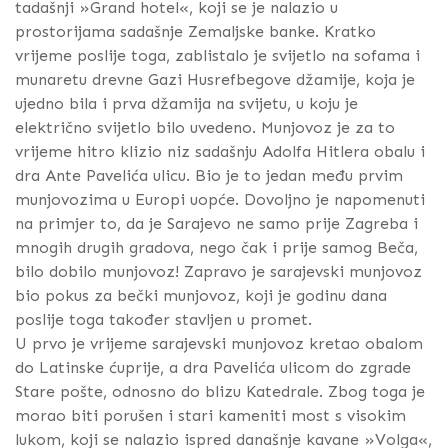
tadašnji »Grand hotel«, koji se je nalazio u
prostorijama sadašnje Zemaljske banke. Kratko
vrijeme poslije toga, zablistalo je svijetlo na sofama i
munaretu drevne Gazi Husrefbegove džamije, koja je
ujedno bila i prva džamija na svijetu, u koju je
električno svijetlo bilo uvedeno. Munjovoz je za to
vrijeme hitro klizio niz sadašnju Adolfa Hitlera obalu i
dra Ante Pavelića ulicu. Bio je to jedan među prvim
munjovozima u Europi uopće. Dovoljno je napomenuti
na primjer to, da je Sarajevo ne samo prije Zagreba i
mnogih drugih gradova, nego čak i prije samog Beča,
bilo dobilo munjovoz! Zapravo je sarajevski munjovoz
bio pokus za bečki munjovoz, koji je godinu dana
poslije toga također stavljen u promet.
U prvo je vrijeme sarajevski munjovoz kretao obalom
do Latinske ćuprije, a dra Pavelića ulicom do zgrade
Stare pošte, odnosno do blizu Katedrale. Zbog toga je
morao biti porušen i stari kameniti most s visokim
lukom, koji se nalazio ispred današnje kavane »Volga«,