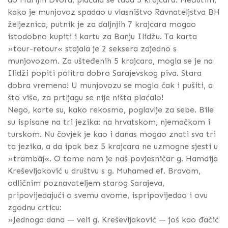
kako je munjovoz spadao u vlasništvo Ravnateljstva BH
željeznica, putnik je za daljnjih 7 krajcara mogao
istodobno kupiti i kartu za Banju Ilidžu. Ta karta
»tour-retour« stajala je 2 seksera zajedno s
munjovozom. Za ušteđenih 5 krajcara, mogla se je na
Ilidži popiti politra dobro Sarajevskog piva. Stara
dobra vremena! U munjovozu se moglo čak i pušiti, a
što više, za prtljagu se nije ništa plaćalo!
Nego, karte su, kako rekosmo, poglavlje za sebe. Bile
su ispisane na tri jezika: na hrvatskom, njemačkom i
turskom. Nu čovjek je kao i danas mogao znati sva tri
ta jezika, a da ipak bez 5 krajcara ne uzmogne sjesti u
»trambâj«. O tome nam je naš povjesničar g. Hamdija
Kreševljaković u društvu s g. Muhamed ef. Bravom,
odličnim poznavateljem starog Sarajeva,
pripovijedajući o svemu ovome, ispripovijedao i ovu
zgodnu crticu:
»Jednoga dana — veli g. Kreševljaković — još kao đačić