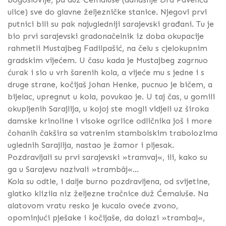
ulice) sve do glavne željezničke stanice. Njegovi prvi
putnici bili su pak najugledniji sarajevski građani. Tu je
bio prvi sarajevski gradonačelnik iz doba okupacije
rahmetli Mustajbeg Fadilpašić, na čelu s cjelokupnim
gradskim vijećem. U času kada je Mustajbeg zagrnuo
ćurak i sio u vrh šarenih kola, a vijeće mu s jedne i s
druge strane, kočijaš Johan Henke, pucnuo je bičem, a
bijelac, upregnut u kola, povukao je. U taj čas, u gomili
okupljenih Sarajlija, u kojoj ste mogli vidjeli uz široka
damske krinoline i visoke ogrlice odličnika još i more
čohanih čakšira sa vatrenim stambolskim trabolozima
uglednih Sarajlija, nastao je žamor i pljesak.
Pozdravljali su prvi sarajevski »tramvaj«, ili, kako su
ga u Sarajevu nazivali »trambâj«...
Kola su odtle, i dalje burno pozdravljena, od svijetine,
glatko klizila niz željezne tračnice duž Ćemaluše. Na
alatovom vratu resko je kucalo oveće zvono,
opominjući pješake i kočijaše, da dolazi »trambaj«,