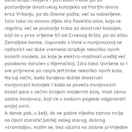
postavljanje dvostrukog kolosjeka od Marijin-dvora
kroz Vrbanju, pa do Glavne pošte, već su nabavljene.
Isto tako na novom dijelu dra Pavelića ulice, koja se
regulira, već se postavlja trasa za dvostruki kolosjek,
koji će u prvo vrijeme ići od Crvenog Križa, pa do blizu
Zemaljske banke. Usporedo s time u munjovoznoj se
radionici već duže vremena izrađuje nekoliko novih
kolskih modela, za koje je elektro-mašinski uređaj već
poodavno naručen u Njemačkoj. Isto tako izvršene su i
sve pripreme za raspis jeftimbe nekoliko novih kola.
Na taj način, kada Sarajevo dobije dvostruki
munjovozni kolosjek i kada se poveća munjovozni
kolski park s većim brojem modernih kola, imat ćemo
zaista munjovoz, koji će u svakom pogledu odgovarati
svojoj svrsi.
A danas pak, u želji, da ne padne nijedna tamna mrlja
na časni starački jubilej našeg starog, dobrog
»trambâja«, kojim se, bez obzira na zlobne primjedbe