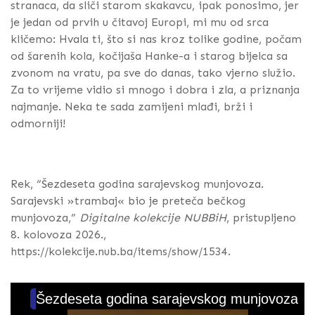
stranaca, da sliči starom skakavcu, ipak ponosimo, jer
je jedan od prvih u čitavoj Europi, mi mu od srca
kličemo: Hvala ti, što si nas kroz tolike godine, počam
od šarenih kola, kočijaša Hanke-a i starog bijelca sa
zvonom na vratu, pa sve do danas, tako vjerno služio.
Za to vrijeme vidio si mnogo i dobra i zla, a priznanja
najmanje. Neka te sada zamijeni mlađi, brži i
odmorniji!
Rek, “Šezdeseta godina sarajevskog munjovoza.
Sarajevski »trambaj« bio je preteča bečkog
munjovoza,”
Digitalne kolekcije NUBBiH
, pristupljeno
8. kolovoza 2026.,
https://kolekcije.nub.ba/items/show/1534
.
Šezdeseta godina sarajevskog munjovoza. Sa