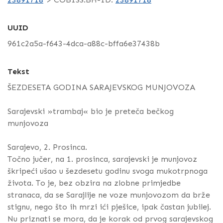
UUID
961c2a5a-f643-4dca-a88c-bffa6e37438b
Tekst
ŠEZDESETA GODINA SARAJEVSKOG MUNJOVOZA
Sarajevski »trambaj« bio je preteča bečkog
munjovoza
Sarajevo, 2. Prosinca.
Točno jučer, na 1. prosinca, sarajevski je munjovoz
škripeći ušao u šezdesetu godinu svoga mukotrpnoga
života. To je, bez obzira na zlobne primjedbe
stranaca, da se Sarajlije ne voze munjovozom da brže
stignu, nego što ih mrzi ići pješice, ipak častan jubilej.
Nu priznati se mora, da je korak od prvog sarajevskog