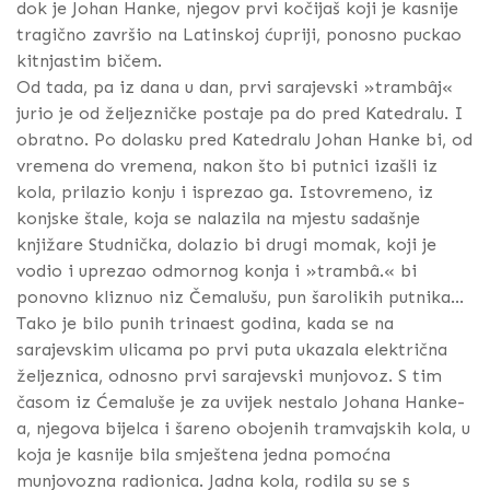
dok je Johan Hanke, njegov prvi kočijaš koji je kasnije
tragično završio na Latinskoj ćupriji, ponosno puckao
kitnjastim bičem.
Od tada, pa iz dana u dan, prvi sarajevski »trambâj«
jurio je od željezničke postaje pa do pred Katedralu. I
obratno. Po dolasku pred Katedralu Johan Hanke bi, od
vremena do vremena, nakon što bi putnici izašli iz
kola, prilazio konju i isprezao ga. Istovremeno, iz
konjske štale, koja se nalazila na mjestu sadašnje
knjižare Studnička, dolazio bi drugi momak, koji je
vodio i uprezao odmornog konja i »trambâ.« bi
ponovno kliznuo niz Čemalušu, pun šarolikih putnika...
Tako je bilo punih trinaest godina, kada se na
sarajevskim ulicama po prvi puta ukazala električna
željeznica, odnosno prvi sarajevski munjovoz. S tim
časom iz Ćemaluše je za uvijek nestalo Johana Hanke-
a, njegova bijelca i šareno obojenih tramvajskih kola, u
koja je kasnije bila smještena jedna pomoćna
munjovozna radionica. Jadna kola, rodila su se s