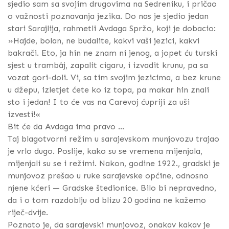
sjedio sam sa svojim drugovima na Sedreniku, i pričao
o važnosti poznavanja jezika. Do nas je sjedio jedan
stari Sarajlija, rahmetli Avdaga Spržo, koji je dobacio:
»Hajde, bolan, ne budalite, kakvi vaši jezici, kakvi
bakrači. Eto, ja hin ne znam ni jenog, a jopet ću turski
sjest u trambâj, zapalit cigaru, i izvadit krunu, pa sa
vozat gori-doli. Vi, sa tim svojim jezicima, a bez krune
u džepu, izletjet ćete ko iz topa, pa makar hin znali
sto i jedan! I to će vas na Carevoj ćupriji za uši
izvesti!«
Bit će da Avdaga ima pravo ...
Taj blagotvorni režim u sarajevskom munjovozu trajao
je vrlo dugo. Poslije, kako su se vremena mijenjala,
mijenjali su se i režimi. Nakon, godine 1922., gradski je
munjovoz prešao u ruke sarajevske općine, odnosno
njene kćeri — Gradske štedionice. Bilo bi nepravedno,
da i o tom razdoblju od blizu 20 godina ne kažemo
riječ-dvije.
Poznato je, da sarajevski munjovoz, onakav kakav je