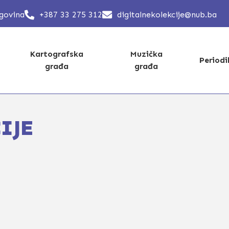
egovina
+387 33 275 312
digitalnekolekcije@nub.ba
Kartografska
Muzička
Period
građa
građa
IJE