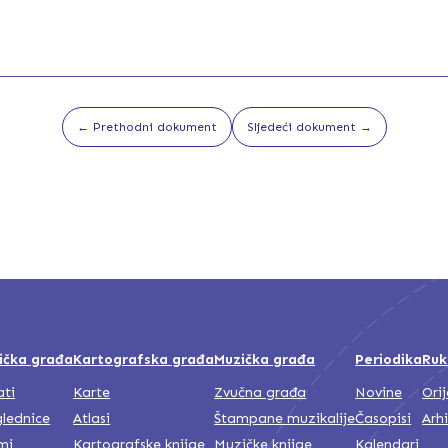
← Prethodni dokument
Sljedeći dokument →
ička građa
Kartografska građa
Muzička građa
Periodika
Ruk
ati
Karte
Zvučna građa
Novine
Ori
lednice
Atlasi
Štampane muzikalije
Časopisi
Arh
mi
Kartografske knjige
Muzičke knjige
Kalendari