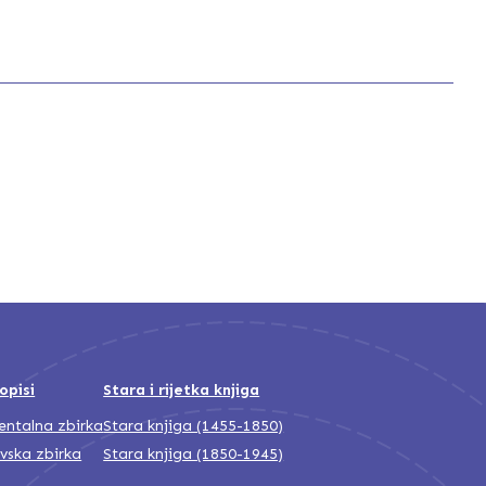
opisi
Stara i rijetka knjiga
jentalna zbirka
Stara knjiga (1455-1850)
ivska zbirka
Stara knjiga (1850-1945)