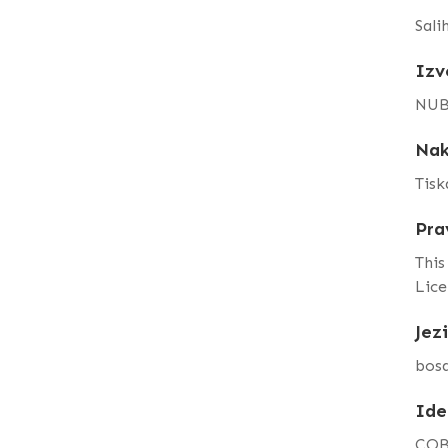
Sali
Izv
NUB
Nak
Tisk
Pra
This
Lice
Jez
bos
Ide
COB