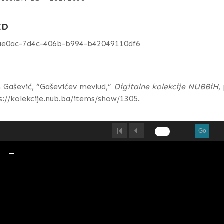
ID
ae0ac-7d4c-406b-b994-b42049110df6
h Gašević, “Gaševićev mevlud,”
Digitalne kolekcije NUBBiH
,
s://kolekcije.nub.ba/items/show/1305
.
Go