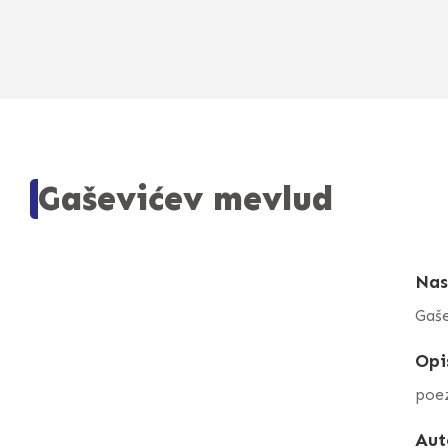
Gaševićev mevlud
Nas
Gaš
Opi
poez
Aut