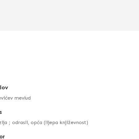
lov
evićev mevlud
s
ija ; odrasli, opća (lijepa književnost)
or