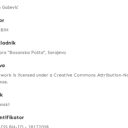
h Gašević
or
BiH
ladnik
ara "Bosanska Pošta", Sarajevo
va
 work is licensed under a Creative Commons Attribution-
nse.
ik
anski
ntifikator
ISS.BH-ID - 28172038