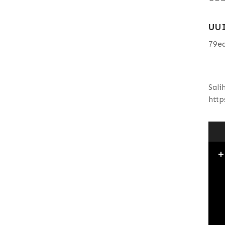
UU
79e
Sali
http