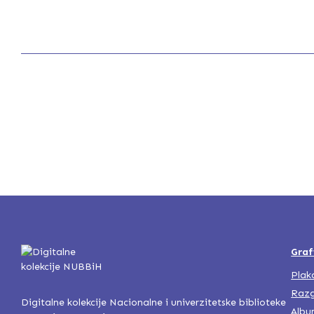
Graf
Plak
Razg
Digitalne kolekcije Nacionalne i univerzitetske biblioteke
Albu