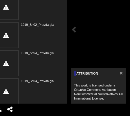
1919_Br.02_Pravda.glasJMO_OCR.pdf
1919_Br.03_Pravda.glasJMO_OCR.pdf
×
ATTRIBUTION
1919_Br.04_Pravda.glasJMO_OCR.pdf
This work is licensed under a
Creative Commons Attribution-
NonCommercial-NoDerivatives 4.0
International License.
1919_Br.05_Pravda.glasJMO_OCR.pdf