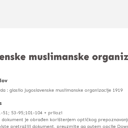
avenske muslimanske organi
lov
da : glasilo Jugoslavenske muslimanske organizacije 1919
s
1-51; 53-95;101-104 + prilozi
j dokument je obrađen korištenjem optičkog prepoznavanj
iste pretražili dokument, preuzmite ga putem opcije Dow