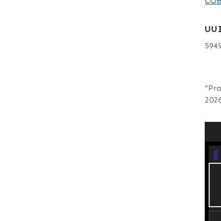
COB
UU
594
“Pra
2026