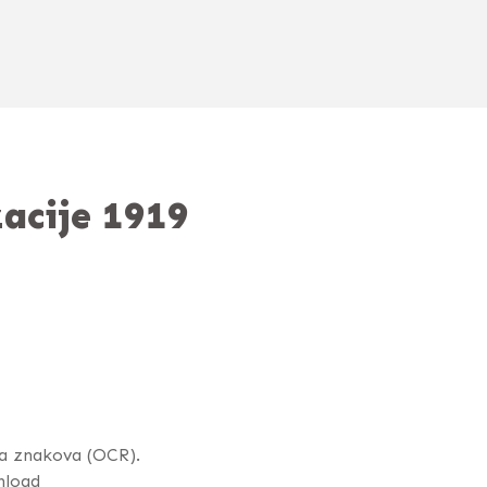
zacije 1919
a znakova (OCR).
nload