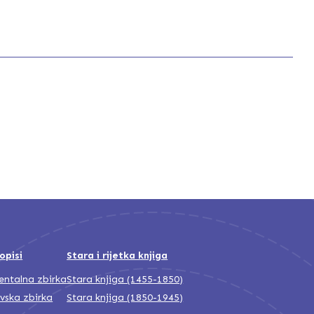
opisi
Stara i rijetka knjiga
jentalna zbirka
Stara knjiga (1455-1850)
ivska zbirka
Stara knjiga (1850-1945)