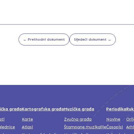
1919_Br.06_Pravda.glasJMO_OCR.pdf
1919_Br.07_Pravda.glasJMO_OCR.pdf
← Prethodni dokument
Sljedeći dokument →
1919_Br.08_Pravda.glasJMO_OCR.pdf
1919_Br.09_Pravda.glasJMO_OCR.pdf
ička građa
Kartografska građa
Muzička građa
Periodika
Ruk
ati
Karte
Zvučna građa
Novine
Ori
1919_Br.10_Pravda.glasJMO_OCR.pdf
lednice
Atlasi
Štampane muzikalije
Časopisi
Arh