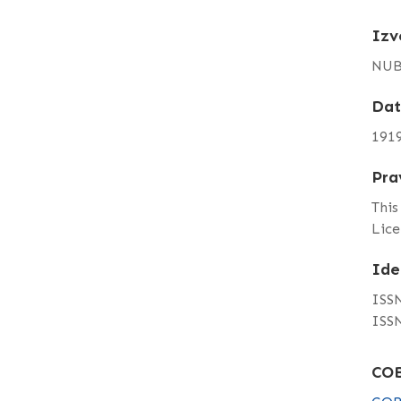
Izv
NUB
Da
191
Pra
This
Lice
Ide
ISSN
ISSN
COB