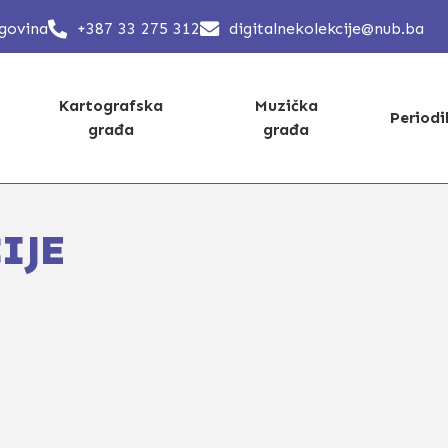
egovina
+387 33 275 312
digitalnekolekcije@nub.ba
Kartografska
Muzička
Period
građa
građa
IJE