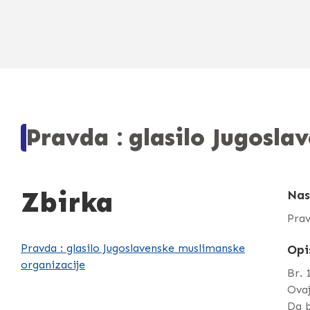
Pravda : glasilo Jugosl
Zbirka
Nas
Prav
Pravda : glasilo Jugoslavenske muslimanske
Opi
organizacije
Br. 
Ova
Da b