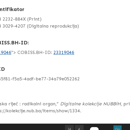
ntifikator
 2232-884X (Print)
 3029-4207 (Digitalna reprodukcija)
ISS.BH-ID:
19046
"> COBISS.BH-ID:
23319046
ID
85f81-f5a5-4adf-be77-34a79e052262
ska riječ : radikalni organ,”
Digitalne kolekcije NUBBiH
, pr
s://kolekcije.nub.ba/items/show/1334
.
Go