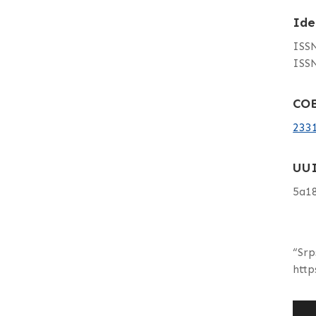
Ide
ISSN
ISSN
COB
233
UU
5a1
“Srp
http