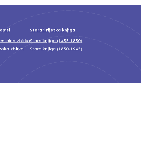
opisi
Stara i rijetka knjiga
jentalna zbirka
Stara knjiga (1455-1850)
ivska zbirka
Stara knjiga (1850-1945)