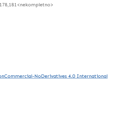
76,178,181<nekompletno>
NonCommercial-NoDerivatives 4.0 International