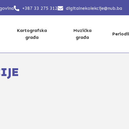
egovina
+387 33 275 312
digitalnekolekcije@nub.ba
Kartografska
Muzička
Period
građa
građa
IJE