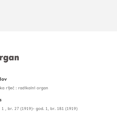
organ
lov
ka riječ : radikalni organ
s
 1 , br. 27 (1919)- god. 1, br. 181 (1919)