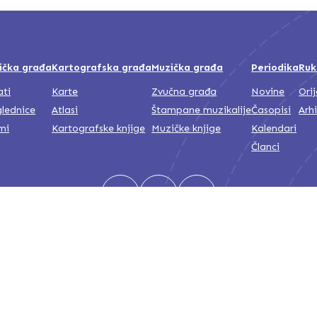
ička građa
Kartografska građa
Muzička građa
Periodika
Ruk
ati
Karte
Zvučna građa
Novine
Ori
lednice
Atlasi
Štampane muzikalije
Časopisi
Arh
mi
Kartografske knjige
Muzičke knjige
Kalendari
Članci
Nacionalna i univerzitetska biblioteka Bosne i Hercegovine