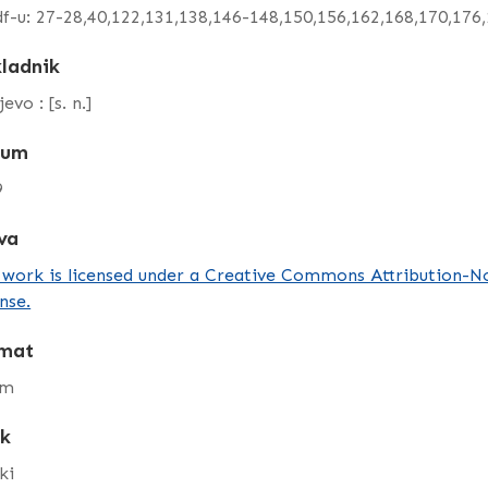
f-u: 27-28,40,122,131,138,146-148,150,156,162,168,170,1
ladnik
evo : [s. n.]
tum
9
va
 work is licensed under a Creative Commons Attribution-
nse.
mat
cm
ik
ki