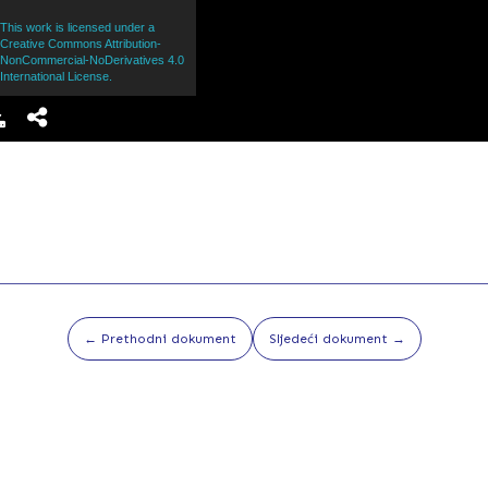
This work is licensed under a
Creative Commons Attribution-
NonCommercial-NoDerivatives 4.0
International License.
← Prethodni dokument
Sljedeći dokument →