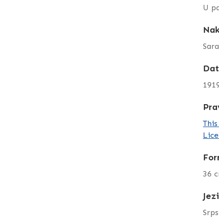
U pd
Nak
Saraj
Da
191
Pra
This
Lice
For
36 
Jez
Srps