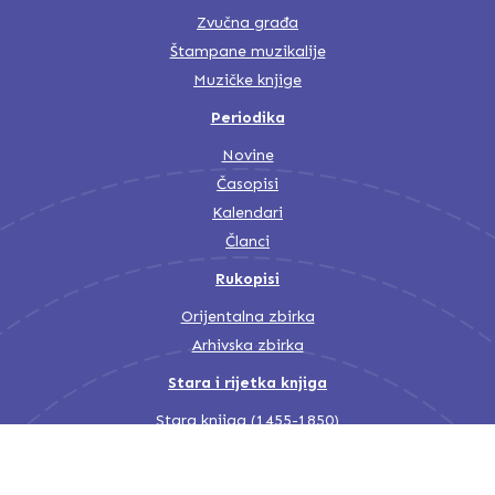
Zvučna građa
Štampane muzikalije
Muzičke knjige
Periodika
Novine
Časopisi
Kalendari
Članci
Rukopisi
Orijentalna zbirka
Arhivska zbirka
Stara i rijetka knjiga
Stara knjiga (1455-1850)
Stara knjiga (1850-1945)