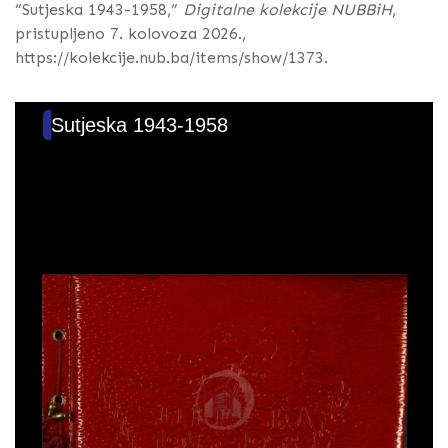
“Sutjeska 1943-1958,”
Digitalne kolekcije NUBBiH
,
pristupljeno 7. kolovoza 2026.,
https://kolekcije.nub.ba/items/show/1373
.
Sutjeska 1943-1958