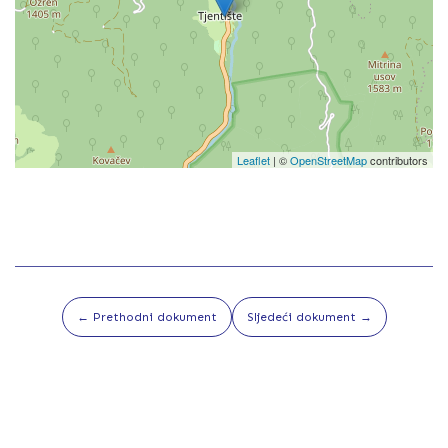
Leaflet
| ©
OpenStreetMap
contributors
← Prethodni dokument
Sljedeći dokument →