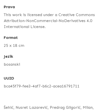
Prava
This work is licensed under a Creative Commons
Attribution-NonCommercial-NoDerivatives 4.0
International License.
Format
25 x 18 cm
Jezik
bosanski
UUID
bca45f79-fee3-4af7-b6c2-acea16791711
Šehić, Nusret Lazarević, Predrag Gligorić, Milan,