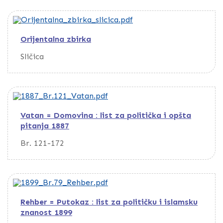
Orijentalna zbirka
Sličica
Vatan = Domovina : list za politička i opšta
pitanja 1887
Br. 121-172
Rehber = Putokaz : list za političku i islamsku
znanost 1899