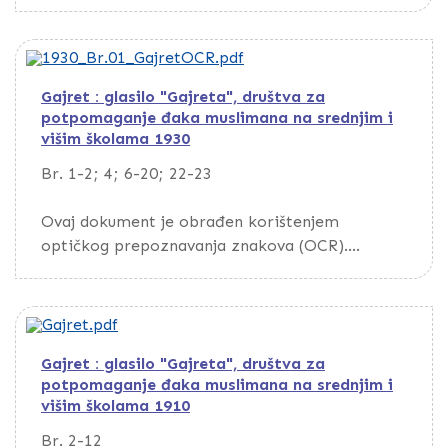
Da biste pretražili dokument, preuzmite ga
putem opcije Download
Gajret : glasilo "Gajreta", društva za
potpomaganje đaka muslimana na srednjim i
višim školama 1930
Br. 1-2; 4; 6-20; 22-23
Ovaj dokument je obrađen korištenjem
optičkog prepoznavanja znakova (OCR).
Da biste pretražili dokument, preuzmite ga
putem opcije Download
Gajret : glasilo "Gajreta", društva za
potpomaganje đaka muslimana na srednjim i
višim školama 1910
Br. 2-12