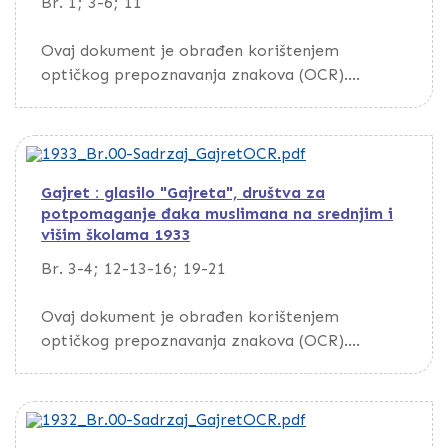
Br. 1; 3-6; 11
Ovaj dokument je obrađen korištenjem
optičkog prepoznavanja znakova (OCR).
Da biste pretražili dokument, preuzmite ga
putem opcije Download
Gajret : glasilo "Gajreta", društva za
potpomaganje đaka muslimana na srednjim i
višim školama 1933
Br. 3-4; 12-13-16; 19-21
Ovaj dokument je obrađen korištenjem
optičkog prepoznavanja znakova (OCR).
Da biste pretražili dokument, preuzmite ga
putem opcije Download