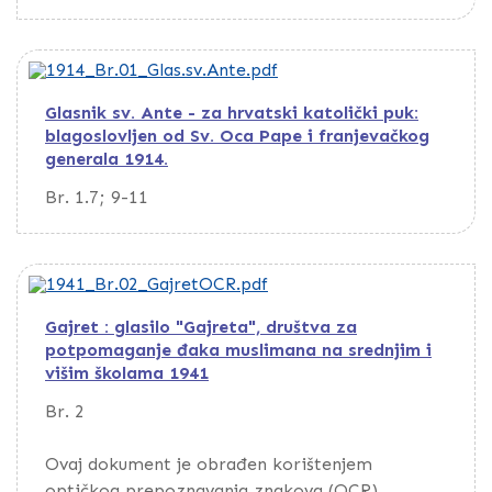
Glasnik sv. Ante - za hrvatski katolički puk:
blagoslovljen od Sv. Oca Pape i franjevačkog
generala 1914.
Br. 1.7; 9-11
Gajret : glasilo "Gajreta", društva za
potpomaganje đaka muslimana na srednjim i
višim školama 1941
Br. 2
Ovaj dokument je obrađen korištenjem
optičkog prepoznavanja znakova (OCR).