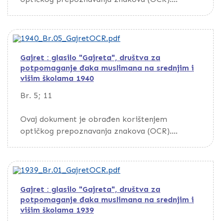
Da biste pretražili dokument, preuzmite ga
putem opcije Download
Gajret : glasilo "Gajreta", društva za
potpomaganje đaka muslimana na srednjim i
višim školama 1940
Br. 5; 11
Ovaj dokument je obrađen korištenjem
optičkog prepoznavanja znakova (OCR).
Da biste pretražili dokument, preuzmite ga
putem opcije Download
Gajret : glasilo "Gajreta", društva za
potpomaganje đaka muslimana na srednjim i
višim školama 1939