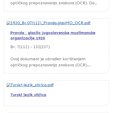
1902. godine. Prepis je ovjeren pečatom
optičkog prepoznavanja znakova (OCR). Da
Zemaljskog Vakufskog ravnateljstva za Bosnu i
biste pretražili dokument, preuzmite ga putem
Hercegovinu i bilješkom na turskom jeziku o
opcije Download
vjerodostojnosti prepisa vakufname.
U ovome prepisu nedostaje osam svjedoka koji
Pravda : glasilo Jugoslavenske muslimanske
su navedeni u Spomenici Gazi Husrevbegove
organizacije 1920
četiristogodišnjice.
Br. 7(112) - 132(237)
Ovaj dokument je obrađen korištenjem
optičkog prepoznavanja znakova (OCR).
Da biste pretražili dokument, preuzmite ga
putem opcije Download
Turski jezik sličica