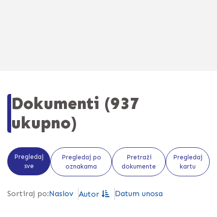
Dokumenti (937
ukupno)
Pregledaj
Pregledaj po
Pretraži
Pregledaj
sve
oznakama
dokumente
kartu
Naslov
Datum unosa
Sortiraj po:
Autor