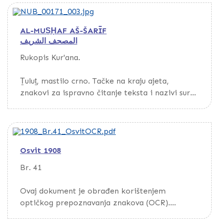
AL-MUṢḤAF AŠ-ŠARĪF
المصحف الشريف
Rukopis Kur'ana.
Ṯuluṯ, mastilo crno. Tačke na kraju ajeta,
znakovi za ispravno čitanje teksta i nazivi sura
pisani crvenim mastilom. Papir bijel, deblji,
glat, s vodenim znakom, evropskog porijekla.
Tekst uokviren tankom crvenom linijom.
Kustode.
Osvit 1908
Povez kožni, s utisnutim rozetama na sredini
Br. 41
korica i preklopa.
Ovaj dokument je obrađen korištenjem
Otkupljen od Naila Hadžihalilovića iz Sarajeva.
optičkog prepoznavanja znakova (OCR).