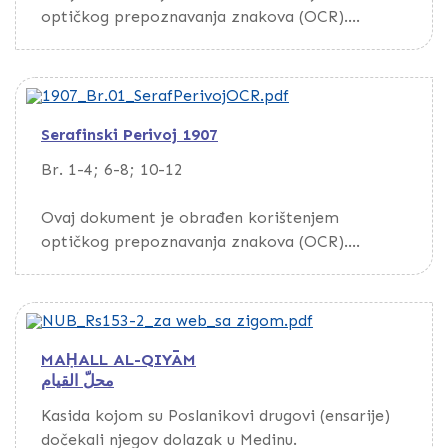
optičkog prepoznavanja znakova (OCR).
Da biste pretražili dokument, preuzmite ga
putem opcije Download
Serafinski Perivoj 1907
Br. 1-4; 6-8; 10-12
Ovaj dokument je obrađen korištenjem
optičkog prepoznavanja znakova (OCR).
Da biste pretražili dokument, preuzmite ga
putem opcije Download
MAḤALL AL-QIYĀM
محلّ القيام
Kasida kojom su Poslanikovi drugovi (ensarije)
dočekali njegov dolazak u Medinu.