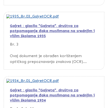
Da biste pretražili dokument, preuzmite ga
putem opcije Download
Gajret : glasilo "Gajreta", društva za
potpomaganje đaka muslimana na srednjim i
višim školama 1935
Br. 3
Ovaj dokument je obrađen korištenjem
optičkog prepoznavanja znakova (OCR).
Da biste pretražili dokument, preuzmite ga
putem opcije Download
Gajret : glasilo "Gajreta", društva za
potpomaganje đaka muslimana na srednjim i
višim školama 1934