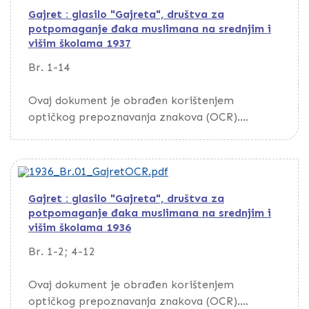
Gajret : glasilo "Gajreta", društva za
potpomaganje đaka muslimana na srednjim i
višim školama 1937
Br. 1-14
Ovaj dokument je obrađen korištenjem
optičkog prepoznavanja znakova (OCR).
Da biste pretražili dokument, preuzmite ga
putem opcije Download
Gajret : glasilo "Gajreta", društva za
potpomaganje đaka muslimana na srednjim i
višim školama 1936
Br. 1-2; 4-12
Ovaj dokument je obrađen korištenjem
optičkog prepoznavanja znakova (OCR).