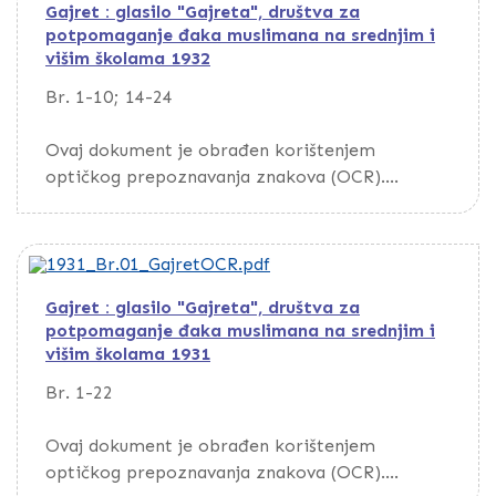
Gajret : glasilo "Gajreta", društva za
potpomaganje đaka muslimana na srednjim i
višim školama 1932
Br. 1-10; 14-24
Ovaj dokument je obrađen korištenjem
optičkog prepoznavanja znakova (OCR).
Da biste pretražili dokument, preuzmite ga
putem opcije Download
Gajret : glasilo "Gajreta", društva za
potpomaganje đaka muslimana na srednjim i
višim školama 1931
Br. 1-22
Ovaj dokument je obrađen korištenjem
optičkog prepoznavanja znakova (OCR).