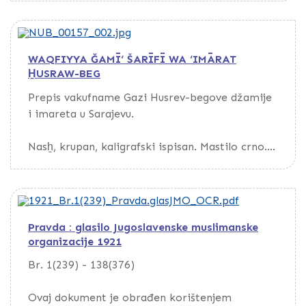
Da biste pretražili dokument, preuzmite ga
putem opcije Download
WAQFIYYA ĞAMĪ‘ ŠARĪFĪ WA ‘IMĀRAT
H̱USRAW-BEG
Prepis vakufname Gazi Husrev-begove džamije
i imareta u Sarajevu.
Nasẖ, krupan, kaligrafski ispisan. Mastilo crno.
Istaknute riječi nadvučene crvenom linijom.
Papir bijel, s iscrtanim širokim linijama.
Kustode.
Pravda : glasilo Jugoslavenske muslimanske
Broširano.
organizacije 1921
Na kraju vakufname nalaze se imena svjedoka i
Br. 1(239) - 138(376)
bilješka da je prepis vjeran originalu i da ga je
sačinio Ḥāfiẓ 16. zul-kadeta 1319/25. februar
Ovaj dokument je obrađen korištenjem