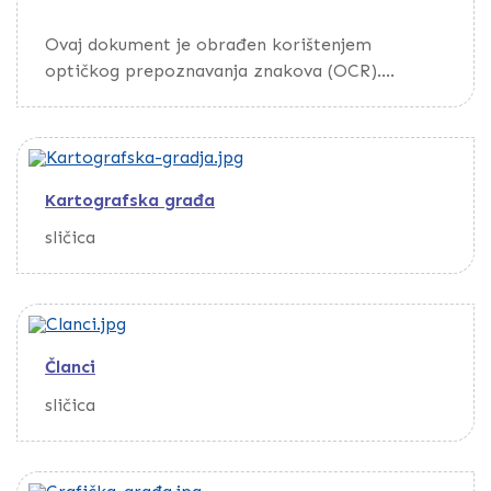
Ovaj dokument je obrađen korištenjem
optičkog prepoznavanja znakova (OCR).
Da biste pretražili dokument, preuzmite ga
putem opcije Download
Kartografska građa
sličica
Članci
sličica