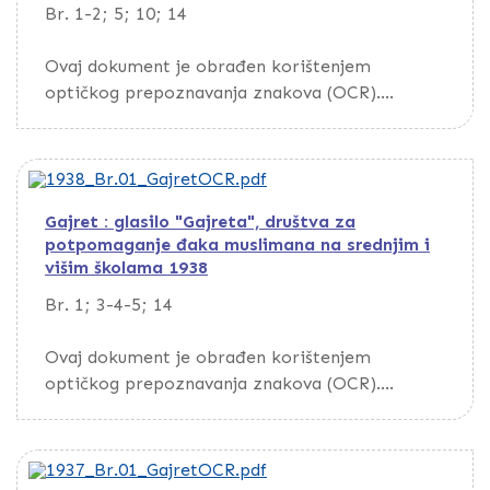
Br. 1-2; 5; 10; 14
Ovaj dokument je obrađen korištenjem
optičkog prepoznavanja znakova (OCR).
Da biste pretražili dokument, preuzmite ga
putem opcije Download
Gajret : glasilo "Gajreta", društva za
potpomaganje đaka muslimana na srednjim i
višim školama 1938
Br. 1; 3-4-5; 14
Ovaj dokument je obrađen korištenjem
optičkog prepoznavanja znakova (OCR).
Da biste pretražili dokument, preuzmite ga
putem opcije Download