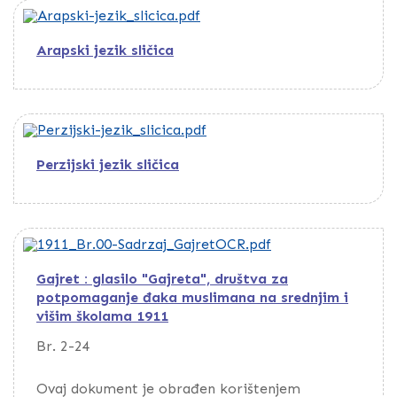
Arapski jezik sličica
Perzijski jezik sličica
Gajret : glasilo "Gajreta", društva za
potpomaganje đaka muslimana na srednjim i
višim školama 1911
Br. 2-24
Ovaj dokument je obrađen korištenjem