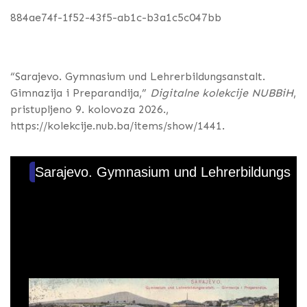
884ae74f-1f52-43f5-ab1c-b3a1c5c047bb
“Sarajevo. Gymnasium und Lehrerbildungsanstalt.
Gimnazija i Preparandija,”
Digitalne kolekcije NUBBiH
,
pristupljeno 9. kolovoza 2026.,
https://kolekcije.nub.ba/items/show/1441
.
Sarajevo. Gymnasium und Lehrerbildungsanst