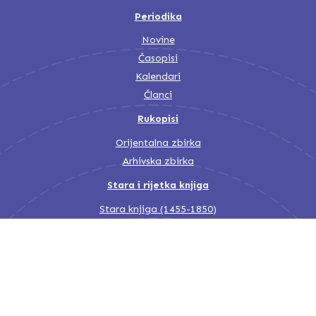
Periodika
Novine
Časopisi
Kalendari
Članci
Rukopisi
Orijentalna zbirka
Arhivska zbirka
Stara i rijetka knjiga
Stara knjiga (1455-1850)
Stara knjiga (1850-1945)