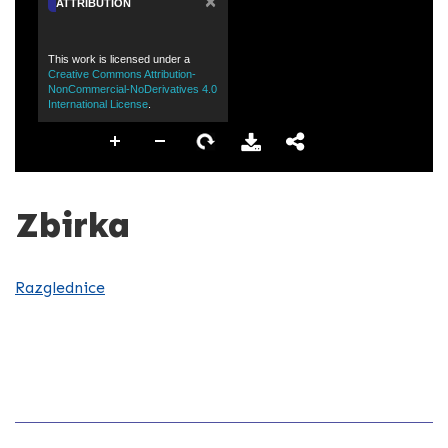
×
ATTRIBUTION
This work is licensed under a
Creative Commons Attribution-
NonCommercial-NoDerivatives 4.0
International License
.
Zbirka
Razglednice