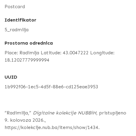
Postcard
Identifikator
5_radmilja
Prostorna odrednica
Place: Radimlja Latitude: 43.0047222 Longitude:
18.12027779999994
UUID
1b992f06-1ec5-4d5f-88e6-cd125eae3953
“Radimilja,”
Digitalne kolekcije NUBBiH
, pristupljeno
9. kolovoza 2026.,
https://kolekcije.nub.ba/items/show/1434
.