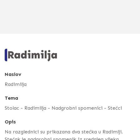
Radimilja
Naslov
Radimilja
Tema
Stolac - Radimilja - Nadgrobni spomenici - Stećci
Opis
Na razglednici su prikazana dva stećka u Radimlji.
Stećak je nadgrobni spomenik iz srednjeg vijeka.