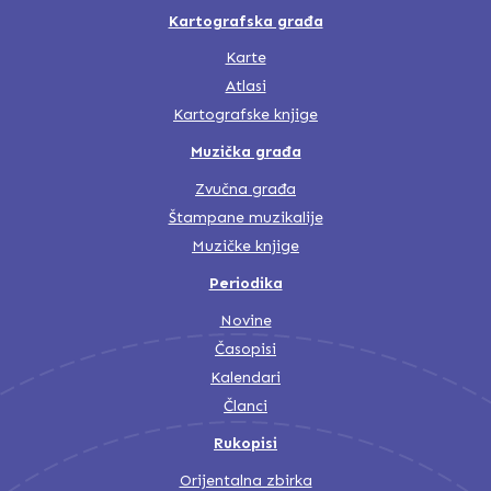
Kartografska građa
Karte
Atlasi
Kartografske knjige
Muzička građa
Zvučna građa
Štampane muzikalije
Muzičke knjige
Periodika
Novine
Časopisi
Kalendari
Članci
Rukopisi
Orijentalna zbirka