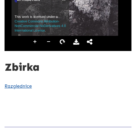
This work is licensed under a
Creative Commons Attribution-
NonCommercial-NoDerivatives 4.0
International License
.
Zbirka
Razglednice