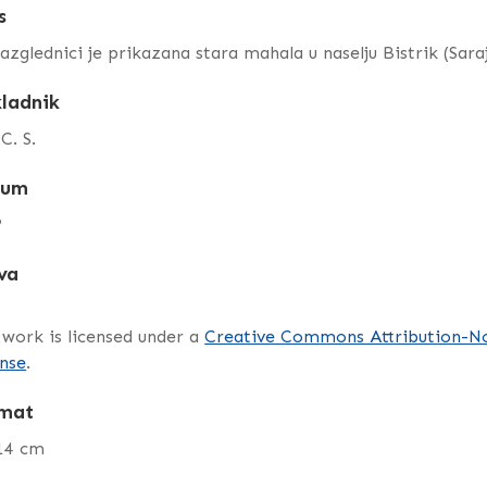
s
azglednici je prikazana stara mahala u naselju Bistrik (Saraje
ladnik
 C. S.
tum
?
va
 work is licensed under a
Creative Commons Attribution-No
nse
.
mat
 14 cm