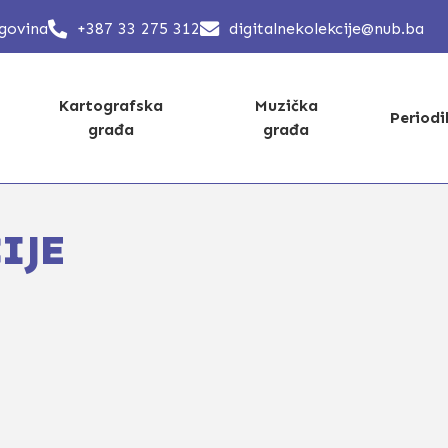
egovina
+387 33 275 312
digitalnekolekcije@nub.ba
Kartografska
Muzička
Period
građa
građa
IJE