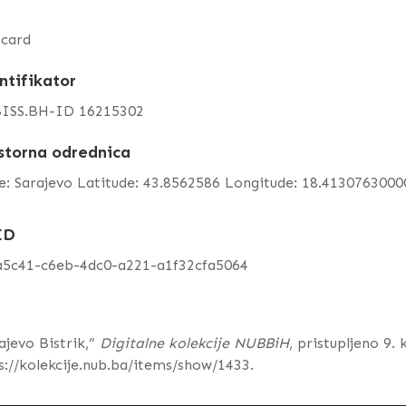
tcard
ntifikator
ISS.BH-ID 16215302
storna odrednica
e: Sarajevo Latitude: 43.8562586 Longitude: 18.413076300
ID
a5c41-c6eb-4dc0-a221-a1f32cfa5064
ajevo Bistrik,”
Digitalne kolekcije NUBBiH
, pristupljeno 9.
s://kolekcije.nub.ba/items/show/1433
.