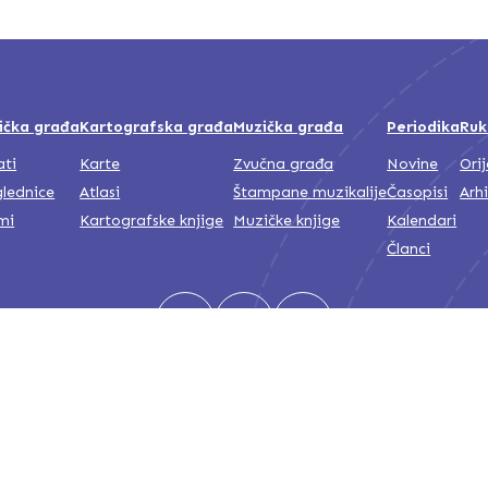
ička građa
Kartografska građa
Muzička građa
Periodika
Ruk
ati
Karte
Zvučna građa
Novine
Ori
lednice
Atlasi
Štampane muzikalije
Časopisi
Arh
mi
Kartografske knjige
Muzičke knjige
Kalendari
Članci
Nacionalna i univerzitetska biblioteka Bosne i Hercegovine