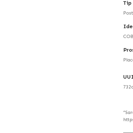
Tip
Pos
Ide
COB
Pro
Plac
UU
732
“Sar
http