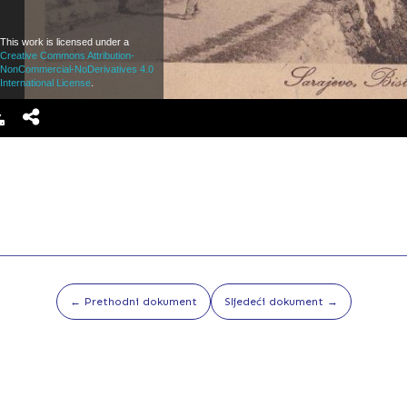
This work is licensed under a
Creative Commons Attribution-
NonCommercial-NoDerivatives 4.0
International License
.
← Prethodni dokument
Sljedeći dokument →