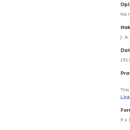
Opi
Na r
Nak
J. A.
Da
191
Pra
This
Lice
For
9 x