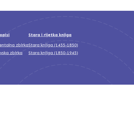
opisi
Stara i rijetka knjiga
jentalna zbirka
Stara knjiga (1455-1850)
ivska zbirka
Stara knjiga (1850-1945)