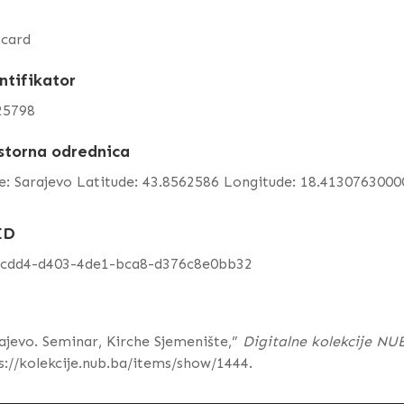
tcard
ntifikator
25798
storna odrednica
e: Sarajevo Latitude: 43.8562586 Longitude: 18.413076300
ID
7cdd4-d403-4de1-bca8-d376c8e0bb32
ajevo. Seminar, Kirche Sjemenište,”
Digitalne kolekcije NU
s://kolekcije.nub.ba/items/show/1444
.