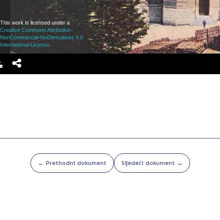
This work is licensed under a
Creative Commons Attribution-
NonCommercial-NoDerivatives 4.0
International License
.
← Prethodni dokument
Sljedeći dokument →