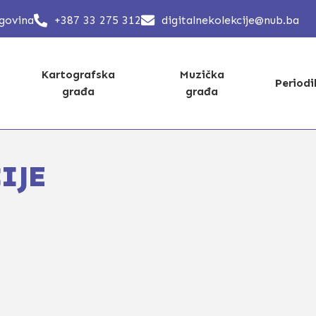
egovina
+387 33 275 312
digitalnekolekcije@nub.ba
Kartografska
Muzička
Period
građa
građa
IJE