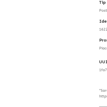
Tip
Pos
Ide
162
Pro
Plac
UU
1fa
“Sar
http