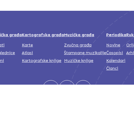
ička građa
Kartografska građa
Muzička građa
Periodika
Ruk
ati
Karte
Zvučna građa
Novine
Ori
lednice
Atlasi
Štampane muzikalije
Časopisi
Arh
mi
Kartografske knjige
Muzičke knjige
Kalendari
Članci
Nacionalna i univerzitetska biblioteka Bosne i Hercegovine