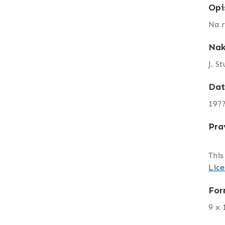
Opi
Na r
Nak
J. S
Da
19?
Pra
This
Lice
For
9 x