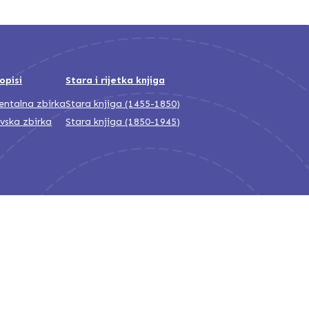
opisi
Stara i rijetka knjiga
jentalna zbirka
Stara knjiga (1455-1850)
ivska zbirka
Stara knjiga (1850-1945)