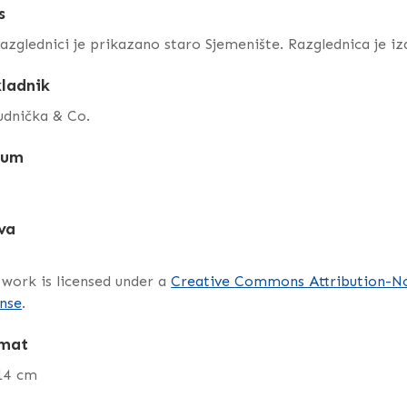
s
azglednici je prikazano staro Sjemenište. Razglednica je iz
ladnik
tudnička & Co.
tum
?
va
 work is licensed under a
Creative Commons Attribution-No
nse
.
mat
 14 cm