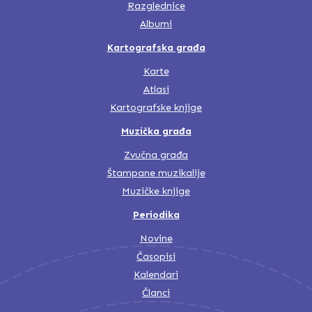
Razglednice
Albumi
Kartografska građa
Karte
Atlasi
Kartografske knjige
Muzička građa
Zvučna građa
Štampane muzikalije
Muzičke knjige
Periodika
Novine
Časopisi
Kalendari
Članci