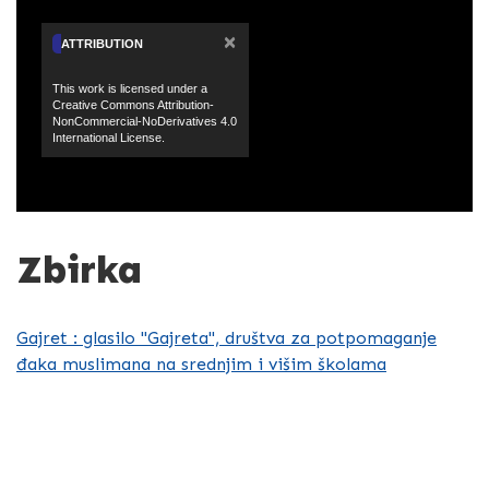
×
ATTRIBUTION
This work is licensed under a
Creative Commons Attribution-
NonCommercial-NoDerivatives 4.0
International License.
Zbirka
Gajret : glasilo "Gajreta", društva za potpomaganje
đaka muslimana na srednjim i višim školama