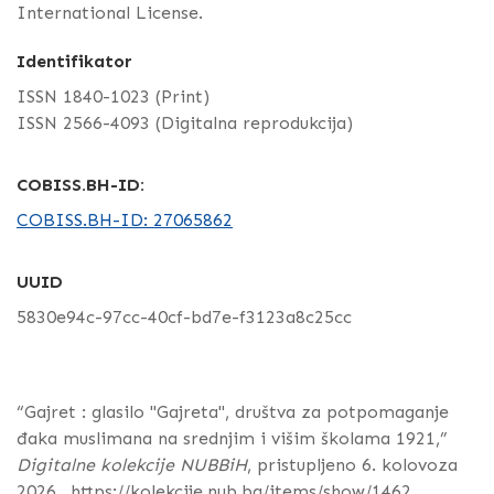
International License.
Identifikator
ISSN 1840-1023 (Print)
ISSN 2566-4093 (Digitalna reprodukcija)
COBISS.BH-ID:
COBISS.BH-ID: 27065862
UUID
5830e94c-97cc-40cf-bd7e-f3123a8c25cc
“Gajret : glasilo "Gajreta", društva za potpomaganje
đaka muslimana na srednjim i višim školama 1921,”
Digitalne kolekcije NUBBiH
, pristupljeno 6. kolovoza
2026.,
https://kolekcije.nub.ba/items/show/1462
.