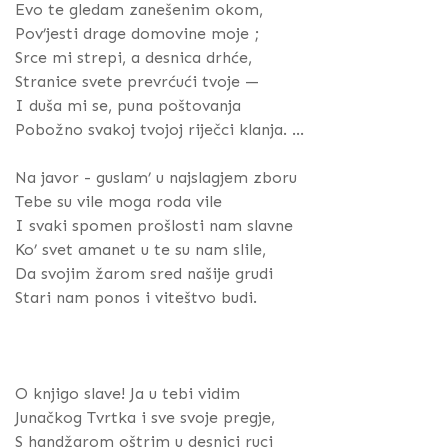
Evo te gledam zanešenim okom,
Pov’jesti drage domovine moje ;
Srce mi strepi, a desnica drhće,
Stranice svete prevrćući tvoje —
I duša mi se, puna poštovanja
Pobožno svakoj tvojoj riječci klanja. ...
Na javor - guslam’ u najslagjem zboru
Tebe su vile moga roda vile
I svaki spomen prošlosti nam slavne
Ko’ svet amanet u te su nam slile,
Da svojim žarom sred našije grudi
Stari nam ponos i viteštvo budi.
O knjigo slave! Ja u tebi vidim
Junačkog Tvrtka i sve svoje pregje,
S handžarom oštrim u desnici ruci