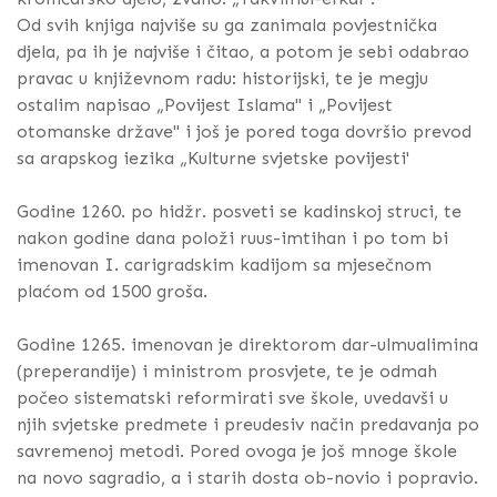
Od svih knjiga najviše su ga zanimala povjestnička
djela, pa ih je najviše i čitao, a potom je sebi odabrao
pravac u književnom radu: historijski, te je megju
ostalim napisao „Povijest Islama" i „Povijest
otomanske države" i još je pored toga dovršio prevod
sa arapskog iezika „Kulturne svjetske povijesti'
Godine 1260. po hidžr. posveti se kadinskoj struci, te
nakon godine dana položi ruus-imtihan i po tom bi
imenovan I. carigradskim kadijom sa mjesečnom
plaćom od 1500 groša.
Godine 1265. imenovan je direktorom dar-ulmualimina
(preperandije) i ministrom prosvjete, te je odmah
počeo sistematski reformirati sve škole, uvedavši u
njih svjetske predmete i preudesiv način predavanja po
savremenoj metodi. Pored ovoga je još mnoge škole
na novo sagradio, a i starih dosta ob-novio i popravio.