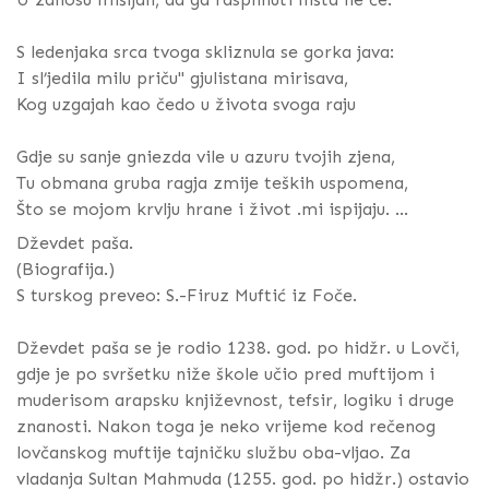
S ledenjaka srca tvoga skliznula se gorka java:
I sl’jedila milu priču" gjulistana mirisava,
Kog uzgajah kao čedo u života svoga raju
Gdje su sanje gniezda vile u azuru tvojih zjena,
Tu obmana gruba ragja zmije teških uspomena,
Što se mojom krvlju hrane i život .mi ispijaju. ...
Dževdet paša.
(Biografija.)
S turskog preveo: S.-Firuz Muftić iz Foče.
Dževdet paša se je rodio 1238. god. po hidžr. u Lovči,
gdje je po svršetku niže škole učio pred muftijom i
muderisom arapsku književnost, tefsir, logiku i druge
znanosti. Nakon toga je neko vrijeme kod rečenog
lovčanskog muftije tajničku službu oba-vljao. Za
vladanja Sultan Mahmuda (1255. god. po hidžr.) ostavio