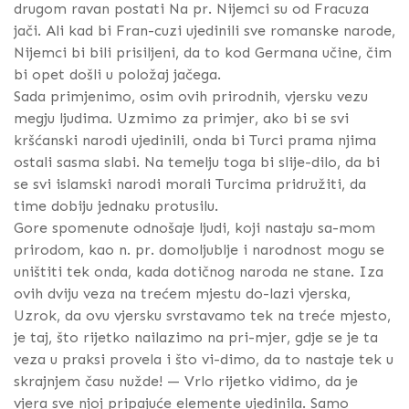
drugom ravan postati Na pr. Nijemci su od Fracuza
jači. Ali kad bi Fran-cuzi ujedinili sve romanske narode,
Nijemci bi bili prisiljeni, da to kod Germana učine, čim
bi opet došli u položaj jačega.
Sada primjenimo, osim ovih prirodnih, vjersku vezu
megju ljudima. Uzmimo za primjer, ako bi se svi
kršćanski narodi ujedinili, onda bi Turci prama njima
ostali sasma slabi. Na temelju toga bi slije-dilo, da bi
se svi islamski narodi morali Turcima pridružiti, da
time dobiju jednaku protusilu.
Gore spomenute odnošaje ljudi, koji nastaju sa-mom
prirodom, kao n. pr. domoljublje i narodnost mogu se
uništiti tek onda, kada dotičnog naroda ne stane. Iza
ovih dviju veza na trećem mjestu do-lazi vjerska,
Uzrok, da ovu vjersku svrstavamo tek na treće mjesto,
je taj, što rijetko nailazimo na pri-mjer, gdje se je ta
veza u praksi provela i što vi-dimo, da to nastaje tek u
skrajnjem času nužde! — Vrlo rijetko vidimo, da je
vjera sve njoj pripajuće elemente ujedinila. Samo