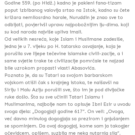
Godine 559. (po Hidž.) kadno je pakleni fana-tizam
poput izbibanog valovlja srtao na Istok, kadno su čete
križara nemilosrdno harale, Nuruddin je znao sve to
odbijati, povjerivši upravu najpobožnijim lju-dima. koji
su kod naroda najviše upliva imali.
Od velikih nesreća, koje Islam i Muslimane zadesiše,
jedna je u 7. vijeku po H. tatarsko osvajanje, koja je
porušila sve lijepe tečevine islamske civili-zacije, a i
same svjetle trake te civilizacije pomrčale te najzad
bile uzrokom propasti vlasti Abasovića.
Poznato je, da su Tatari sa svojom barbarskom
vojskom otišli čak s krajnjeg istoka, te naišavši na
Siriju i Malu Aziju porušili sve, što im je pod divljačke
ruke došlo. Šta su sve učinili Tatari Islamu i
Muslimanima, najbolje nam to opisuje Ibni Esir u uvodu
svoga djela: „Dogogjaji godine 617“. On veli: „Ovoga,
već davno minulog dogogjaja sa prezirom i gnjušanjem
se spominjem. Da ovaj dogogjaj, kome sam ja takogjer
očevidcem, opišem, suzbija me neka nutarnja sila“.