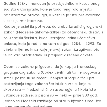
Godine 1284. imenovan je predsjednikom kasacionog
sudišta u Carigradu, koje je tada fungiralo mjesto
ministarstva pravosugja, a kasnije je isto pre-tvoreno
u sekciju ministarstva.
Kad se je osjetila potreba, da treba izraditi gragjanski
zakon (Medželei-ahkami-adlije) za otomansku državu i
to u smislu šeriata, bude ustrojena jedna učenjačka
anketa, koja je radila na tom od god. 1284. —1293. Za
cijelo vrijeme, kroz koje je ovaj zakon izragjivan, bio
je on kao predsjednik ili prisjednik rečene ankete.
Ovom se zakonu prigovara, da je kopija francuskog
gragjanskog zakona (Codex civili), ali to ne odgovara
istini, pošto su se rečeni učenjaci strogo držali pri
sastavljanju toga zakona šeriatskih vrela, koja su —
skoro sva — Medželi slično rasporegjena i koja iste
ustanove sadrže, a pisani su — neki — prije 800 god.
Jedino se Medžela razlikuje od starih kjitaba time, što
je na paragrafe sastavljena.