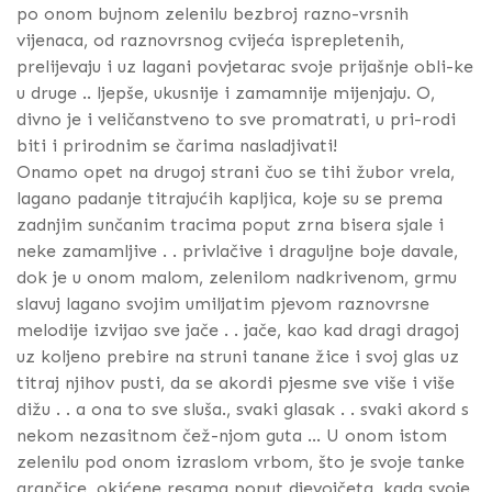
po onom bujnom zelenilu bezbroj razno-vrsnih
vijenaca, od raznovrsnog cvijeća isprepletenih,
prelijevaju i uz lagani povjetarac svoje prijašnje obli-ke
u druge .. ljepše, ukusnije i zamamnije mijenjaju. O,
divno je i veličanstveno to sve promatrati, u pri-rodi
biti i prirodnim se čarima nasladjivati!
Onamo opet na drugoj strani čuo se tihi žubor vrela,
lagano padanje titrajućih kapljica, koje su se prema
zadnjim sunčanim tracima poput zrna bisera sjale i
neke zamamljive . . privlačive i draguljne boje davale,
dok je u onom malom, zelenilom nadkrivenom, grmu
slavuj lagano svojim umiljatim pjevom raznovrsne
melodije izvijao sve jače . . jače, kao kad dragi dragoj
uz koljeno prebire na struni tanane žice i svoj glas uz
titraj njihov pusti, da se akordi pjesme sve više i više
dižu . . a ona to sve sluša., svaki glasak . . svaki akord s
nekom nezasitnom čež-njom guta ... U onom istom
zelenilu pod onom izraslom vrbom, što je svoje tanke
grančice, okićene resama poput djevojčeta, kada svoje