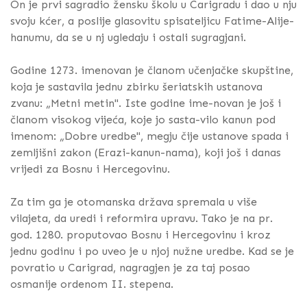
On je prvi sagradio žensku školu u Carigradu i dao u nju
svoju kćer, a poslije glasovitu spisateljicu Fatime-Alije-
hanumu, da se u nj ugledaju i ostali sugragjani.
Godine 1273. imenovan je članom učenjačke skupštine,
koja je sastavila jednu zbirku šeriatskih ustanova
zvanu: „Metni metin". Iste godine ime-novan je još i
članom visokog vijeća, koje jo sasta-vilo kanun pod
imenom: „Dobre uredbe", megju čije ustanove spada i
zemljišni zakon (Erazi-kanun-nama), koji još i danas
vrijedi za Bosnu i Hercegovinu.
Za tim ga je otomanska država spremala u više
vilajeta, da uredi i reformira upravu. Tako je na pr.
god. 1280. proputovao Bosnu i Hercegovinu i kroz
jednu godinu i po uveo je u njoj nužne uredbe. Kad se je
povratio u Carigrad, nagragjen je za taj posao
osmanije ordenom II. stepena.