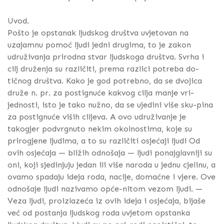
Uvod.
Pošto je opstanak ljudskog društva uvjetovan na
uzajamnu pomoć ljudi jedni drugima, to je zakon
udruživanja prirodna stvar ljudskoga društva. Svrha i
cilj druženja su različiti, prema razlici potreba do-
tičnog društva. Kako je god potrebno, da se dvojica
druže n. pr. za postignuće kakvog cilja manje vri-
jednosti, isto je tako nužno, da se ujedini više sku-pina
za postignuće viših ciljeva. A ovo udruživanje je
takogjer podvrgnuto nekim okolnostima, koje su
prirogjene ljudima, a to su različiti osjećaji ljudi Od
ovih osjećaja — bližih odnošaja — ljudi ponajglavniji su
oni, koji sjedinjuju jedan ili više naroda u jednu cjelinu, a
ovamo spadaju ideja roda, nacije, domaćne i vjere. Ove
odnošaje ljudi nazivamo opće-nitom vezom ljudi. —
Veza ljudi, proizlazeća iz ovih ideja i osjećaja, bijaše
već od postanja ljudskog roda uvjetom opstanka