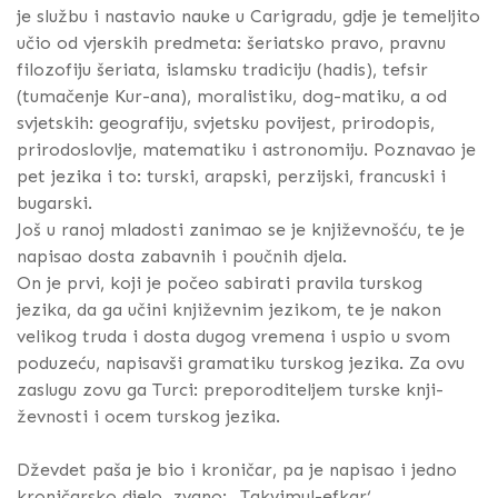
je službu i nastavio nauke u Carigradu, gdje je temeljito
učio od vjerskih predmeta: šeriatsko pravo, pravnu
filozofiju šeriata, islamsku tradiciju (hadis), tefsir
(tumačenje Kur-ana), moralistiku, dog-matiku, a od
svjetskih: geografiju, svjetsku povijest, prirodopis,
prirodoslovlje, matematiku i astronomiju. Poznavao je
pet jezika i to: turski, arapski, perzijski, francuski i
bugarski.
Još u ranoj mladosti zanimao se je književnošću, te je
napisao dosta zabavnih i poučnih djela.
On je prvi, koji je počeo sabirati pravila turskog
jezika, da ga učini književnim jezikom, te je nakon
velikog truda i dosta dugog vremena i uspio u svom
poduzeću, napisavši gramatiku turskog jezika. Za ovu
zaslugu zovu ga Turci: preporoditeljem turske knji-
ževnosti i ocem turskog jezika.
Dževdet paša je bio i kroničar, pa je napisao i jedno
kroničarsko djelo, zvano: „Takvimul-efkar‘.