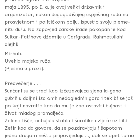
maja 1895. po I. a. je ovaj veliki državnik i
organizator, nakon dugogodišnjeg uspješnog rada na
prosvjetnom i političkom polju, ispustio svoju pleme-
nitu dušu. Na zapovjed carske irade pokopan je kod
Sultan-Fatihove džamije u Carigradu. Rahmetullahi
alejhi!
Mirhab.
Uvehla majska ruža.
(Pjesma u prozi).
Predvečerje . . .
Sunčani su se traci kao izčezavajuća sjena la-gano
gubili u daljini iza onih nedoglednih gora i tek bi se još
po koji navratio kao da mu je žao ostaviti bujnost i
život mladog pramaljeća.
Zeleno lišće, nabujala stabla i šarolike cvijeće uz tihi
Zefir kao da govore, da se pozdravljaju i šapotom
jedno drugom nešto pripovijedaju . ., dok se opet tamo