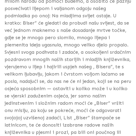
milom narodu od pomoći budemo, a osobito će pažnju
posvećivati lijepom i valjanom odgoju našeg
podmladka po onoj: Na mladjima svijet ostaje. U
kratko: Biser“ će gledati da probudi našu svijest, da se
već jednom maknemo s naše dosadanje mrtve točke,
gdje se je mnogo pero slomilo, mnogo lijepa i
plemenita ideja ugasnula, mnogo veliko djelo propalo.
Svjesni svoga podhvata i zadaće, a osokoljeni srdačnim
pozdravom mnogih naših starijih i mladjih književnika,
vjerujemo u lijep i hajirili uspjeh našeg , Bisera“, te s
velikom ljubavlju, jakom i čvrstom voljom laćamo se
posla, nadajući se, da nas ne će ni jedan, koji se na peru
osjeća sposobnim — ostaviti u koliko može i u koliko
se vjerski zaduženim osjeća, jer samo našim
jedinstvenim i složnim radom moći će „Biser“ vršiti
onu misiju, za koju se pokreće, moći će odgovarati
svojojoj uzvišenoj zadaći, List „Biser“ štampače se
latinicom, te će donositi izabrane radove naših
književnika u pjesmi i prozi, pa bili oni poučnog ili