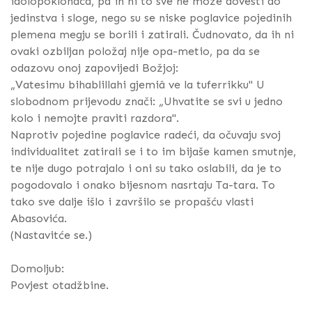
idolopoklonaca, pa ih ni to sve ne može dovesti do
jedinstva i sloge, nego su se niske poglavice pojedinih
plemena megju se borili i zatirali. Čudnovato, da ih ni
ovaki ozbiljan položaj nije opa-metio, pa da se
odazovu onoj zapovijedi Božjoj:
„Vatesimu bihablillahi gjemiâ ve la tuferrikku" U
slobodnom prijevodu znači: „Uhvatite se svi u jedno
kolo i nemojte praviti razdora".
Naprotiv pojedine poglavice radeći, da očuvaju svoj
individualitet zatirali se i to im bijaše kamen smutnje,
te nije dugo potrajalo i oni su tako oslabili, da je to
pogodovalo i onako bijesnom nasrtaju Ta-tara. To
tako sve dalje išlo i završilo se propašću vlasti
Abasovića.
(Nastavitće se.)
Domoljub:
Povjest otadžbine.