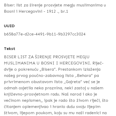
Biser: list za širenje prosvjete megju muslimanima u
Bosni i Hercegovini - 1912 ., br.1
UUID
b658a77e-d2ce-4491-9b11-9b3297cc3024
Tekst
BISER LIST ZA ŠIRENJE PROSVJETE MEGJU
MUSLIMANIMA U BOSNI I HERCEGOVINI. Riječ-
dvije o pokrenuću „Bisera“. Prestankom izlaženja
našeg prvog poučno-zabavnog lista ,.Behara“ pa
privrimenom obustavom lista ,,Gajreta“ već se je
odmah osjetila neka praznina, neki zastoj u našem
književno-prosvjetnom radu. Naš narod i ako je
većinom nepismen,, ipak je rado što živom riječi, što
čitanjem oplemenjivao i hranio dušu svoju lijepim
štivom, lijepom poukom, koju su mu naši radenici na