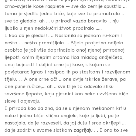
crno-svjetle kose rasplete — sve do zemlje spustila ...
tamo je sjedilo jedno biće, koje sve to promatralo ..
sve to gledalo, ah ... u prirodi vazda boravilo .. nju
ljubilo u njen nedokučni život prodiralo .....
I kao da je gledaš! . .. Naslonila sa jednom ru-kom i
nešto . . nešto premišljala ... Bijelo proljetno odijelo
osobito je još više doprinašalo onoj njenoj prirodnoj
ljepoti, onim lijepim crtama lica mladog andjelčeta,
onoj bujnosti i duljini crne joj kose, s kojom se
povjetarac igrao i rasipao ih po stasitom i razvijenom
tijelu. . . A one crne oči .. one dvije iskrice žerave, pa
one pune ručice,... ah .. sve ti je to odavalo sliku
savršene ljepote, koju pjesnici kao neko uzvišeno biće
slave i opjevaju.
I priroda kao da zna, da se u njenom mekanom krilu
nalazi jedno biće, slično angjelu, koje ju ljubi, pa je
nastojala, da je razveseli, da joj dušu i srce okrijepi ...
da je zadrži u svome slatkom zagrljaju . . I ona to sve