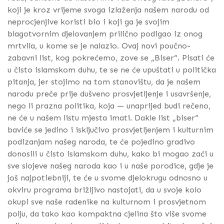
koji je kroz vrijeme svoga izlaženja našem narodu od
neprocjenjive koristi bio i koji ga je svojim
blagotvornim djelovanjem prilično podigao iz onog
mrtvila, u kome se je nalazio. Ovaj novi poučno-
zabavni list, kog pokrećemo, zove se „Biser“. Pisati će
u čisto islamskom duhu, te se ne će upuštati u politička
pitanja, jer stojimo na tom stanovištu, da je našem
narodu preče prije dušveno prosvjetljenje i usavršenje,
nego li prazna politika, koja — unaprijed budi rečeno,
ne će u našem listu mjesta imati. Dakle list „biser“
baviće se jedino i isključivo prosvjetljenjem i kulturnim
podizanjam našeg naroda, te će pojedino gradivo
donosili u čisto islamskom duhu, kako bi mogao zaći u
sve slojeve našeg naroda kao i u naše porodice, gdje je
još najpotiebniji, te će u svome djelokrugu odnosno u
okviru programa brižljivo nastojati, da u svoje kolo
okupi sve naše radenike na kulturnom i prosvjetnom
polju, da tako kao kompaktna cjelina što više svome