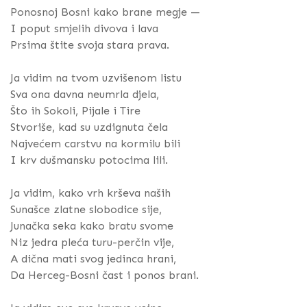
Ponosnoj Bosni kako brane megje —
I poput smjelih divova i lava
Prsima štite svoja stara prava.
Ja vidim na tvom uzvišenom listu
Sva ona davna neumrla djela,
Što ih Sokoli, Pijale i Tire
Stvoriše, kad su uzdignuta čela
Najvećem carstvu na kormilu bili
I krv dušmansku potocima lili.
Ja vidim, kako vrh krševa naših
Sunašce zlatne slobodice sije,
Junačka seka kako bratu svome
Niz jedra pleća turu-perčin vije,
A dična mati svog jedinca hrani,
Da Herceg-Bosni čast i ponos brani.