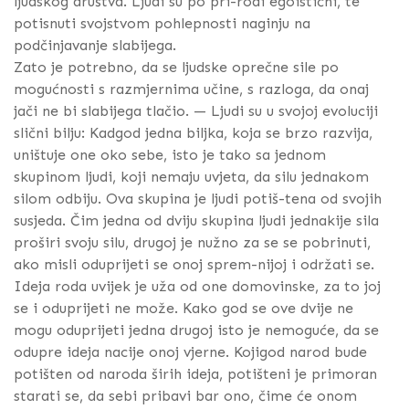
ljudskog društva. Ljudi su po pri-rodi egoistični, te
potisnuti svojstvom pohlepnosti naginju na
podčinjavanje slabijega.
Zato je potrebno, da se ljudske oprečne sile po
mogućnosti s razmjernima učine, s razloga, da onaj
jači ne bi slabijega tlačio. — Ljudi su u svojoj evoluciji
slični bilju: Kadgod jedna biljka, koja se brzo razvija,
uništuje one oko sebe, isto je tako sa jednom
skupinom ljudi, koji nemaju uvjeta, da silu jednakom
silom odbiju. Ova skupina je ljudi potiš-tena od svojih
susjeda. Čim jedna od dviju skupina ljudi jednakije sila
proširi svoju silu, drugoj je nužno za se se pobrinuti,
ako misli oduprijeti se onoj sprem-nijoj i održati se.
Ideja roda uvijek je uža od one domovinske, za to joj
se i oduprijeti ne može. Kako god se ove dvije ne
mogu oduprijeti jedna drugoj isto je nemoguće, da se
odupre ideja nacije onoj vjerne. Kojigod narod bude
potišten od naroda širih ideja, potišteni je primoran
starati se, da sebi pribavi bar ono, čime će onom