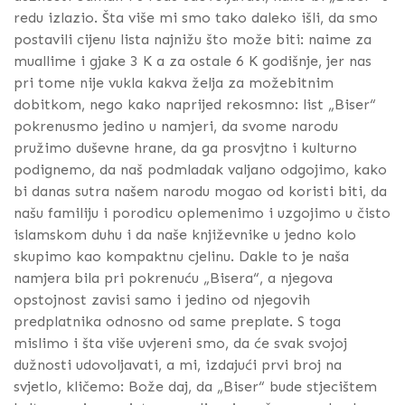
redu izlazio. Šta više mi smo tako daleko išli, da smo
postavili cijenu lista najnižu što može biti: naime za
muallime i gjake 3 K a za ostale 6 K godišnje, jer nas
pri tome nije vukla kakva želja za možebitnim
dobitkom, nego kako naprijed rekosmno: list „Biser“
pokrenusmo jedino u namjeri, da svome narodu
pružimo duševne hrane, da ga prosvjtno i kulturno
podignemo, da naš podmladak valjano odgojimo, kako
bi danas sutra našem narodu mogao od koristi biti, da
našu familiju i porodicu oplemenimo i uzgojimo u čisto
islamskom duhu i da naše književnike u jedno kolo
skupimo kao kompaktnu cjelinu. Dakle to je naša
namjera bila pri pokrenuću „Bisera“, a njegova
opstojnost zavisi samo i jedino od njegovih
predplatnika odnosno od same preplate. S toga
mislimo i šta više uvjereni smo, da će svak svojoj
dužnosti udovoljavati, a mi, izdajući prvi broj na
svjetlo, kličemo: Bože daj, da „Biser“ bude stjecištem