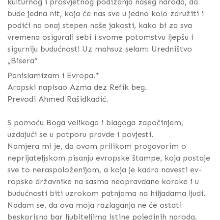
kulturnog i prosvjetnog podizanja našeg naroda, da
bude jedna nit, koja će nas sve u jedno kolo združiti i
podići na onaj stepen naše jakosti, kako bi za sva
vremena osigurali sebi i svome potomstvu ljepšu i
sigurniju budućnost! Uz mahsuz selam: Uredništvo
„Bisera“
Panislamizam i Evropa.*
Arapski napisao Azma dez Refik beg.
Prevodi Ahmed Rašidkadić.
S pomoću Boga velikoga i blagoga započinjem,
uzdajući se u potporu pravde i povjesti.
Namjera mi je, da ovom prilikom progovorim o
neprijateljskom pisanju evropske štampe, koja postaje
sve to neraspoloženijom, a koja je kadra navesti ev-
ropske državnike na sasma neopravdane korake i u
budućnosti biti uzrokom patnjama na hiljadama ljudi.
Nadam se, da ova moja razlaganja ne će ostati
beskorisna bar ljubiteljima istine pojedinih naroda.