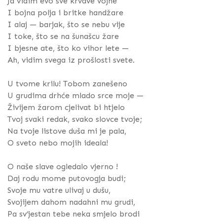
Ja vidim evo sve krvave vojne
I bojna polja i britke handžare
I alaj — barjak, što se nebu vije
I toke, što se na šunašcu žare
I bjesne ate, što ko vihor lete —
Ah, vidim svega iz prošlosti svete.
U tvome krilu! Tobom zanešeno
U grudima drhće mlado srce moje —
Živijem žarom cjelivat bi htjelo
Tvoj svaki redak, svako slovce tvoje;
Na tvoje listove duša mi je pala,
O sveto nebo mojih ideala!
O naše slave ogledalo vjerno !
Daj rodu mome putovogja budi;
Svoje mu vatre ulivaj u dušu,
Svojijem dahom nadahni mu grudi,
Pa sv’jestan tebe neka smjelo brodi