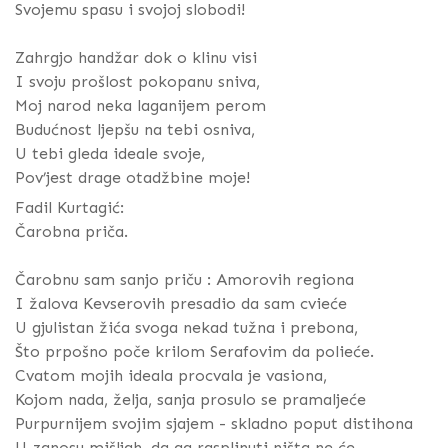
Svojemu spasu i svojoj slobodi!
Zahrgjo handžar dok o klinu visi
I svoju prošlost pokopanu sniva,
Moj narod neka laganijem perom
Budućnost ljepšu na tebi osniva,
U tebi gleda ideale svoje,
Pov’jest drage otadžbine moje!
Fadil Kurtagić:
Čarobna priča.
Čarobnu sam sanjo priču : Amorovih regiona
I žalova Kevserovih presadio da sam cvieće
U gjulistan žića svoga nekad tužna i prebona,
Što prpošno poče krilom Serafovim da polieće.
Cvatom mojih ideala procvala je vasiona,
Kojom nada, želja, sanja prosulo se pramaljeće
Purpurnijem svojim sjajem - skladno poput distihona
U zanosu mišljah, da ga rasplinuti ništa ne će.