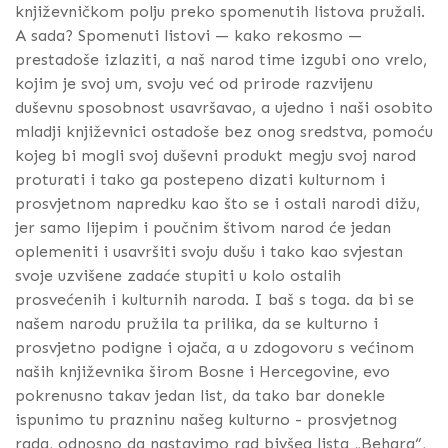
književničkom polju preko spomenutih listova pružali.
A sada? Spomenuti listovi — kako rekosmo —
prestadoše izlaziti, a naš narod time izgubi ono vrelo,
kojim je svoj um, svoju već od prirode razvijenu
duševnu sposobnost usavršavao, a ujedno i naši osobito
mladji književnici ostadoše bez onog sredstva, pomoću
kojeg bi mogli svoj duševni produkt megju svoj narod
proturati i tako ga postepeno dizati kulturnom i
prosvjetnom napredku kao što se i ostali narodi dižu,
jer samo lijepim i poučnim štivom narod će jedan
oplemeniti i usavršiti svoju dušu i tako kao svjestan
svoje uzvišene zadaće stupiti u kolo ostalih
prosvećenih i kulturnih naroda. I baš s toga. da bi se
našem narodu pružila ta prilika, da se kulturno i
prosvjetno podigne i ojača, a u zdogovoru s većinom
naših književnika širom Bosne i Hercegovine, evo
pokrenusno takav jedan list, da tako bar donekle
ispunimo tu prazninu našeg kulturno - prosvjetnog
rada, odnosno da nastavimo rad bivšeg lista „Behara“,