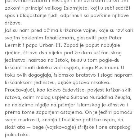
putevima razdora i nesloge i tim uzrokom su svi oni
zakoni i principi velikog Islamijeta, koji u sebi sadrži
spas i blagostanje ljudi, odprhnuli sa površine njihove
države.
Još su nam pred očima križarske vojne, koje su izvikali
svojim paklenim fanatizmom, glasoviti pop Pater
Lermit i papa Urban II. Zapad je poput nabujale
rječine, čitava dva vijeka pod žezlom kršćan-skog
jedinstva, nasrtao na Istok, te su u tom pogle-du
kršćani imali daleko veći uspjeh, nego Muslimani. U
toku ovih dogogjaja, islamsko bratstvo i sloga napram
kršćanksom jedinstvu, bijaše gotovo nikakvo.
Proučavajući, kao kakvo čudovište, povjest križar-skih
ratova, osim malog uspjeha Sultana Nuruddina Zeugia,
ne nalazimo nigdje na primjer islamskog je-dinstva i
prema tome zapanjeni ostajemo. On je jedini pomoću
svoje mudrosti, znanja i faktične politike uspio, da
složi ata — bege (vojskovogje) sirijske i one arapskog
poluotoka.