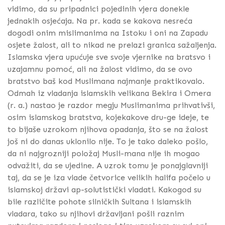
vidimo, da su pripadnici pojedinih vjera donekle
jednakih osjećaja. Na pr. kada se kakova nesreća
dogodi onim mislimanima na Istoku i oni na Zapadu
osjete žalost, ali to nikad ne prelazi granica sažaljenja.
Islamska vjera upućuje sve svoje vjernike na bratsvo i
uzajamnu pomoć, ali na žalost vidimo, da se ovo
bratstvo baš kod Muslimana najmanje praktikovalo.
Odmah iz vladanja islamskih velikana Bekira i Omera
(r. a.) nastao je razdor megju Muslimanima prihvativši,
osim islamskog bratstva, kojekakove dru-ge ideje, te
to bijaše uzrokom njihova opadanja, što se na žalost
još ni do danas uklonilo nije. To je tako daleko pošlo,
da ni najgrozniji položaj Musli-mana nije ih mogao
odvažiti, da se ujedine. A uzrok tomu je ponajglavniji
taj, da se je iza vlade četvorice velikih halifa počelo u
islamskoj državi ap-solutistički vladati. Kakogod su
bile različite pohote silničkih Sultana i islamskih
vladara, tako su njihovi državljani pošli raznim