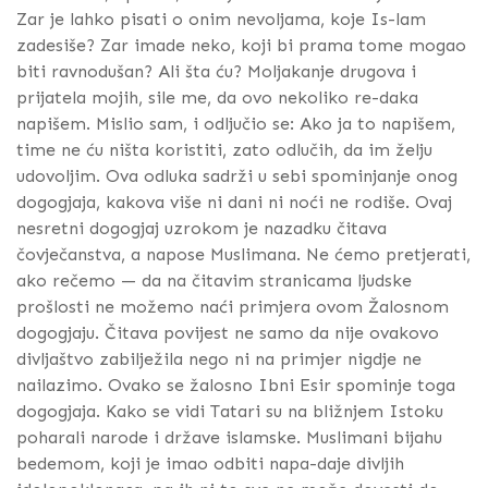
Zar je lahko pisati o onim nevoljama, koje Is-lam
zadesiše? Zar imade neko, koji bi prama tome mogao
biti ravnodušan? Ali šta ću? Moljakanje drugova i
prijatela mojih, sile me, da ovo nekoliko re-daka
napišem. Mislio sam, i odljučio se: Ako ja to napišem,
time ne ću ništa koristiti, zato odlučih, da im želju
udovoljim. Ova odluka sadrži u sebi spominjanje onog
dogogjaja, kakova više ni dani ni noći ne rodiše. Ovaj
nesretni dogogjaj uzrokom je nazadku čitava
čovječanstva, a napose Muslimana. Ne ćemo pretjerati,
ako rečemo — da na čitavim stranicama ljudske
prošlosti ne možemo naći primjera ovom Žalosnom
dogogjaju. Čitava povijest ne samo da nije ovakovo
divljaštvo zabilježila nego ni na primjer nigdje ne
nailazimo. Ovako se žalosno Ibni Esir spominje toga
dogogjaja. Kako se vidi Tatari su na bližnjem Istoku
poharali narode i države islamske. Muslimani bijahu
bedemom, koji je imao odbiti napa-daje divljih