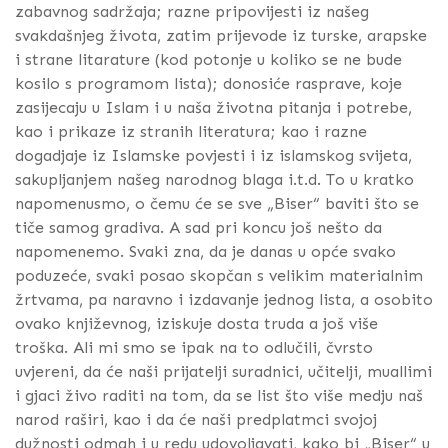
zabavnog sadržaja; razne pripovijesti iz našeg
svakdašnjeg života, zatim prijevode iz turske, arapske
i strane litarature (kod potonje u koliko se ne bude
kosilo s programom lista); donosiće rasprave, koje
zasijecaju u Islam i u naša životna pitanja i potrebe,
kao i prikaze iz stranih literatura; kao i razne
dogadjaje iz Islamske povjesti i iz islamskog svijeta,
sakupljanjem našeg narodnog blaga i.t.d. To u kratko
napomenusmo, o čemu će se sve „Biser“ baviti što se
tiče samog gradiva. A sad pri koncu još nešto da
napomenemo. Svaki zna, da je danas u opće svako
poduzeće, svaki posao skopčan s velikim materialnim
žrtvama, pa naravno i izdavanje jednog lista, a osobito
ovako književnog, iziskuje dosta truda a još više
troška. Ali mi smo se ipak na to odlučili, čvrsto
uvjereni, da će naši prijatelji suradnici, učitelji, muallimi
i gjaci živo raditi na tom, da se list što više medju naš
narod raširi, kao i da će naši predplatmci svojoj
dužnosti odmah i u redu udovoljavati, kako bi „Biser“ u