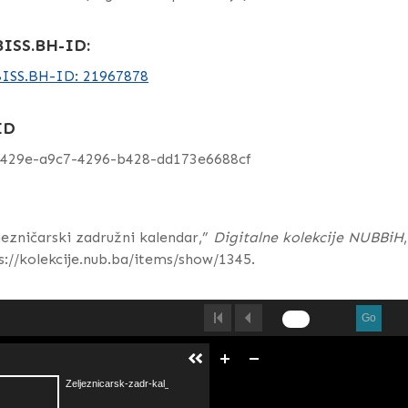
ISS.BH-ID:
ISS.BH-ID: 21967878
ID
0429e-a9c7-4296-b428-dd173e6688cf
jezničarski zadružni kalendar,”
Digitalne kolekcije NUBBiH
s://kolekcije.nub.ba/items/show/1345
.
Go
Zeljeznicarsk-zadr-kal_slicica.pdf