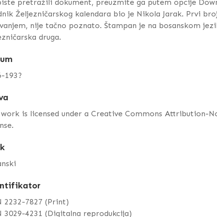
iste pretražili dokument, preuzmite ga putem opcije Dow
nik Željezničarskog kalendara bio je Nikola Jarak. Prvi broj
vanjem, nije tačno poznato. Štampan je na bosanskom jeziku
ezničarska druga.
tum
6-193?
va
 work is licensed under a Creative Commons Attribution-
nse.
ik
anski
ntifikator
 2232-7827 (Print)
 3029-4231 (Digitalna reprodukcija)