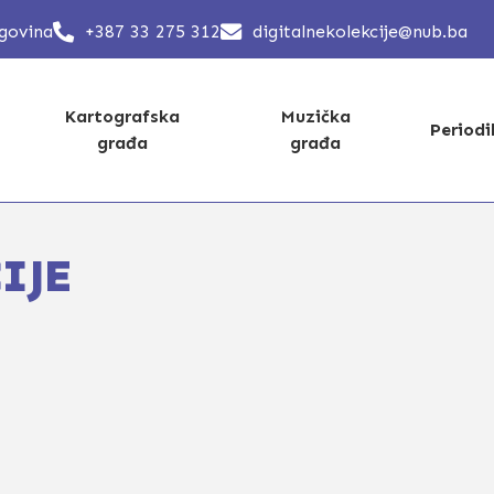
egovina
+387 33 275 312
digitalnekolekcije@nub.ba
Kartografska
Muzička
Period
građa
građa
IJE