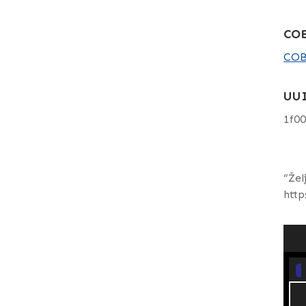
COB
COB
UU
1f0
“Žel
http