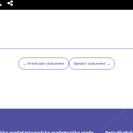
← Prethodni dokument
Sljedeći dokument →
ička građa
Kartografska građa
Muzička građa
Periodika
Ruk