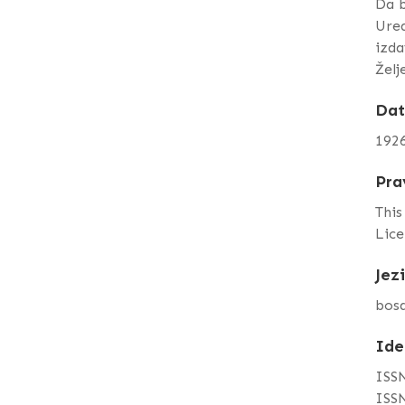
Da b
Ured
izda
Želj
Da
192
Pra
This
Lice
Jez
bos
Ide
ISSN
ISSN