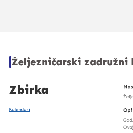
Željezničarski zadružni
Zbirka
Nas
Želj
Kalendari
Opi
God
Ova