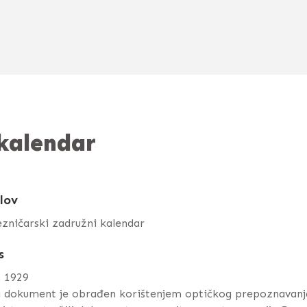
 kalendar
lov
ezničarski zadružni kalendar
s
. 1929
j dokument je obrađen korištenjem optičkog prepoznavanj