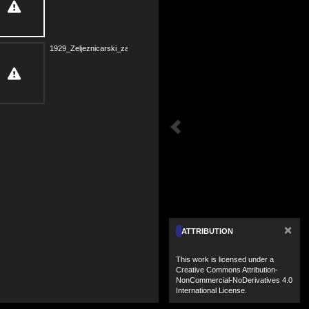
1929_Zeljeznicarski_zadr.kal_OCR.pdf
×
ATTRIBUTION
This work is licensed under a
Creative Commons Attribution-
NonCommercial-NoDerivatives 4.0
International License.