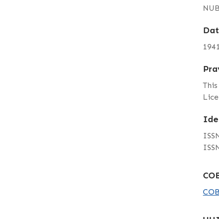
NUB
Da
194
Pra
This
Lice
Ide
ISSN
ISSN
COB
COB