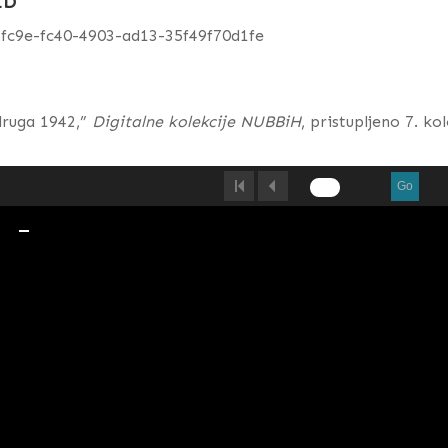
ID
bfc9e-fc40-4903-ad13-35f49f70d1fe
druga 1942,”
Digitalne kolekcije NUBBiH
, pristupljeno 7. k
Go