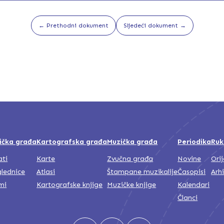
← Prethodni dokument
Sljedeći dokument →
ička građa
Kartografska građa
Muzička građa
Periodika
Ruk
ati
Karte
Zvučna građa
Novine
Ori
lednice
Atlasi
Štampane muzikalije
Časopisi
Arh
mi
Kartografske knjige
Muzičke knjige
Kalendari
Članci