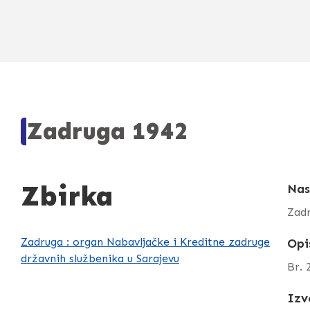
Zadruga 1942
Zbirka
Nas
Zad
Zadruga : organ Nabavljačke i Kreditne zadruge
Opi
državnih službenika u Sarajevu
Br. 
Izv