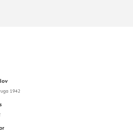
lov
ruga 1942
s
2
or