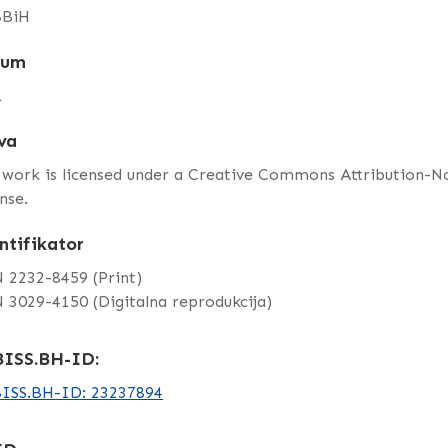
BiH
tum
1
va
 work is licensed under a Creative Commons Attribution-
nse.
ntifikator
 2232-8459 (Print)
 3029-4150 (Digitalna reprodukcija)
ISS.BH-ID:
ISS.BH-ID: 23237894