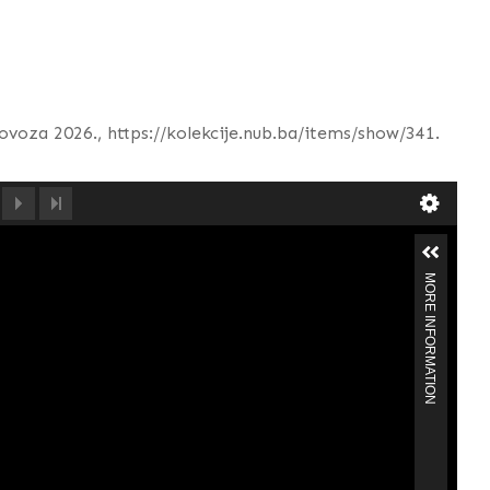
olovoza 2026.,
https://kolekcije.nub.ba/items/show/341
.
MORE INFORMATION