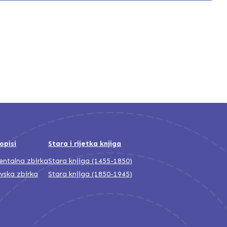
opisi
Stara i rijetka knjiga
jentalna zbirka
Stara knjiga (1455-1850)
ivska zbirka
Stara knjiga (1850-1945)