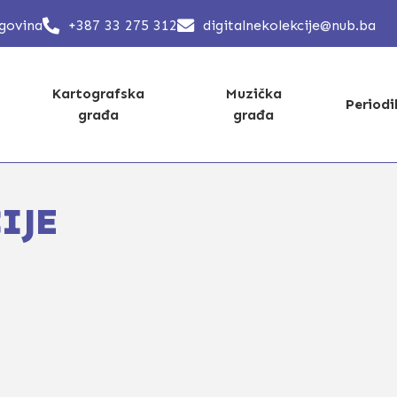
egovina
+387 33 275 312
digitalnekolekcije@nub.ba
Kartografska
Muzička
Period
građa
građa
IJE