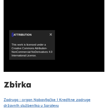
×
ATTRIBUTION
This work is licensed under a
Creative Commons Attribution-
NonCommercial-NoDerivatives 4.0
International License.
Zbirka
Zadruga : organ Nabavljačke i Kreditne zadruge
državnih službenika u Sarajevu