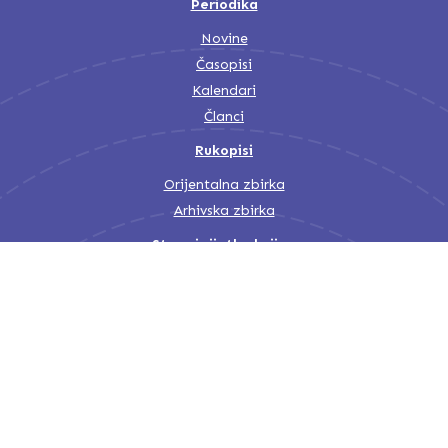
Periodika
Novine
Časopisi
Kalendari
Članci
Rukopisi
Orijentalna zbirka
Arhivska zbirka
Stara i rijetka knjiga
Stara knjiga (1455-1850)
Stara knjiga (1850-1945)