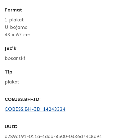
Format
1 plakat
U bojama
43 x 67 cm
Jezik
bosanski
Tip
plakat
COBISS.BH-ID:
COBISS.BH-ID: 14243334
UUID
d289c191-011a-4dda-8500-0336d74c8a94