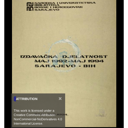
×
ATTRIBUTION
This work is licensed under a
Creative Commons Attribution-
NonCommercial-NoDerivatives 4.0
International License.