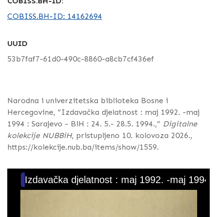
COBISS.BH-ID:
COBISS.BH-ID: 14162694
UUID
53b7faf7-61d0-490c-8860-a8cb7cf436ef
Narodna i univerzitetska biblioteka Bosne i
Hercegovine, “Izdavačka djelatnost : maj 1992. -maj
1994 : Sarajevo - BiH : 24. 5.- 28.5. 1994.,”
Digitalne
kolekcije NUBBiH
, pristupljeno 10. kolovoza 2026.,
https://kolekcije.nub.ba/items/show/1559
.
Izdavačka djelatnost : maj 1992. -maj 1994 : 