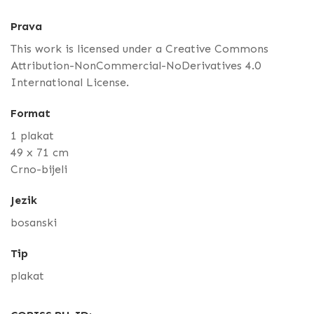
Prava
This work is licensed under a Creative Commons
Attribution-NonCommercial-NoDerivatives 4.0
International License.
Format
1 plakat
49 x 71 cm
Crno-bijeli
Jezik
bosanski
Tip
plakat