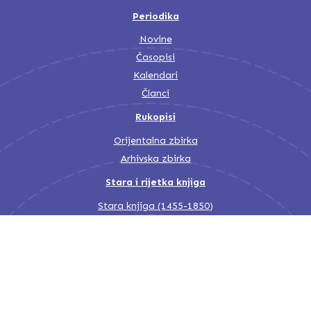
Periodika
Novine
Časopisi
Kalendari
Članci
Rukopisi
Orijentalna zbirka
Arhivska zbirka
Stara i rijetka knjiga
Stara knjiga (1455-1850)
Stara knjiga (1850-1945)