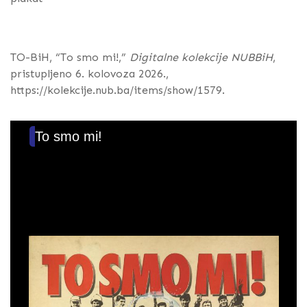
TO-BiH, “To smo mi!,”
Digitalne kolekcije NUBBiH
,
pristupljeno 6. kolovoza 2026.,
https://kolekcije.nub.ba/items/show/1579
.
To smo mi!