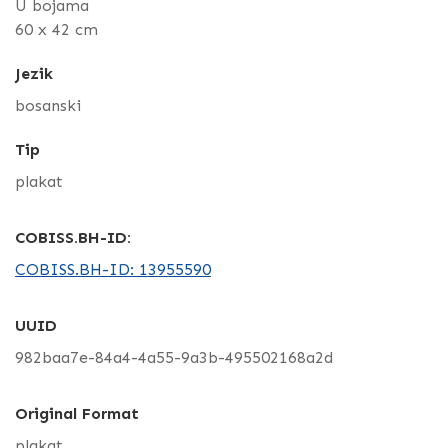
U bojama
60 x 42 cm
Jezik
bosanski
Tip
plakat
COBISS.BH-ID:
COBISS.BH-ID: 13955590
UUID
982baa7e-84a4-4a55-9a3b-495502168a2d
Original Format
plakat