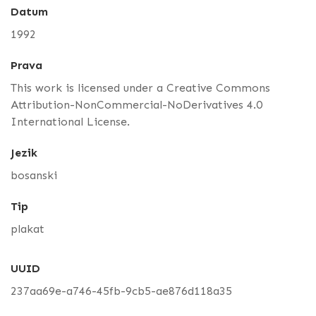
Datum
1992
Prava
This work is licensed under a Creative Commons
Attribution-NonCommercial-NoDerivatives 4.0
International License.
Jezik
bosanski
Tip
plakat
UUID
237aa69e-a746-45fb-9cb5-ae876d118a35