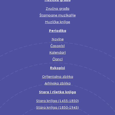
Zvučna građa
Štampane muzikalije
Muzičke knjige
Periodika
Novine
Časopisi
Kalendari
Članci
Rukopisi
Orijentalna zbirka
Arhivska zbirka
Stara i rijetka knjiga
Stara knjiga (1455-1850)
Stara knjiga (1850-1945)