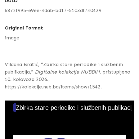
UUID
6872f995-e9ee-4dab-bd17-5103df740429
Original Format
image
Vildana Bratić, “Zbirka stare periodike i službenih
publikacija,”
Digitalne kolekcije NUBBiH
, pristupljeno
10. kolovoza 2026.,
https://kolekcije.nub.ba/items/show/1542
.
Zbirka stare periodike i službenih publikacija