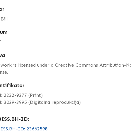
or
BiH
tum
7
va
 work is licensed under a Creative Commons Attribution-
nse.
ntifikator
: 2232-9277 (Print)
: 3029-3995 (Digitalna reprodukcija)
ISS.BH-ID:
ISS.BH-ID: 23662598