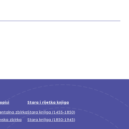
opisi
Stara i rijetka knjiga
jentalna zbirka
Stara knjiga (1455-1850)
ivska zbirka
Stara knjiga (1850-1945)