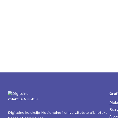
Graf
Plak
Razg
Digitalne kolekcije Nacionalne i univerzitetske biblioteke
Albu