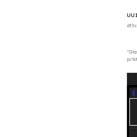
UU
df3
“Gla
pris