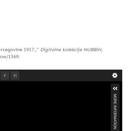
ercegovine 1917.,”
Digitalne kolekcije NUBBiH
,
show/1369
.
MORE INFORMATION