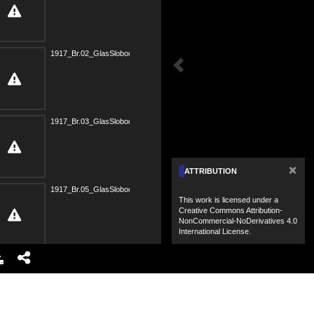
1917_Br.02_GlasSlobode.pdf
1917_Br.03_GlasSlobode.pdf
×
ATTRIBUTION
1917_Br.05_GlasSlobode.pdf
This work is licensed under a
Creative Commons Attribution-
NonCommercial-NoDerivatives 4.0
International License.
1917_Br.06_GlasSlobode.pdf