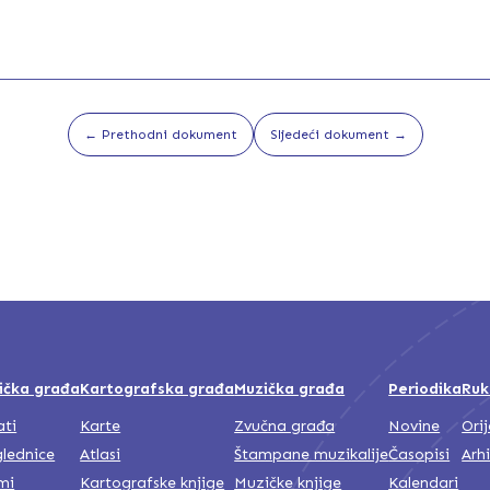
1917_Br.07_GlasSlobode.pdf
1917_Br.08_GlasSlobode.pdf
← Prethodni dokument
Sljedeći dokument →
1917_Br.09_GlasSlobode.pdf
1917_Br.10_GlasSlobode.pdf
ička građa
Kartografska građa
Muzička građa
Periodika
Ruk
ati
Karte
Zvučna građa
Novine
Ori
1917_Br.11_GlasSlobode.pdf
lednice
Atlasi
Štampane muzikalije
Časopisi
Arh
mi
Kartografske knjige
Muzičke knjige
Kalendari