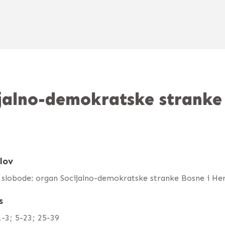
ijalno-demokratske stranke
lov
 slobode: organ Socijalno-demokratske stranke Bosne i He
s
1-3; 5-23; 25-39