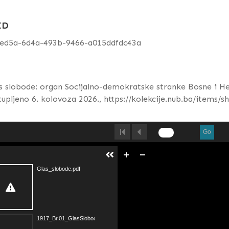
ID
ced5a-6d4a-493b-9466-a015ddfdc43a
s slobode: organ Socijalno-demokratske stranke Bosne i H
tupljeno 6. kolovoza 2026.,
https://kolekcije.nub.ba/items/
Go
Glas_slobode.pdf
1917_Br.01_GlasSlobode.pdf