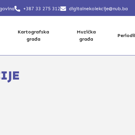
egovina
+387 33 275 312
digitalnekolekcije@nub.ba
Kartografska
Muzička
Period
građa
građa
IJE