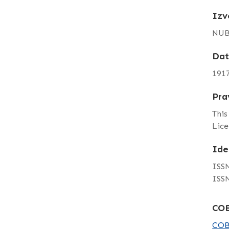
Izv
NUB
Da
191
Pra
This
Lice
Ide
ISSN
ISSN
COB
COB