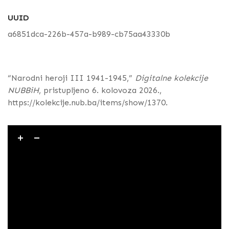
UUID
a6851dca-226b-457a-b989-cb75aa43330b
“Narodni heroji III 1941-1945,”
Digitalne kolekcije
NUBBiH
, pristupljeno 6. kolovoza 2026.,
https://kolekcije.nub.ba/items/show/1370
.