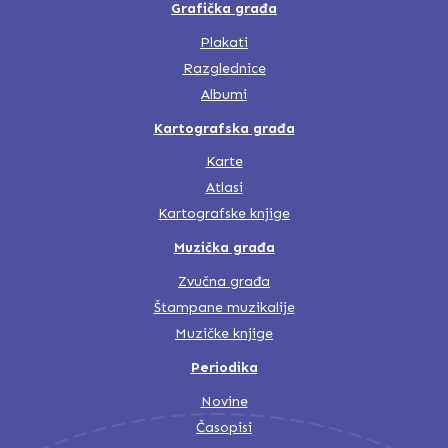
Grafička građa
Plakati
Razglednice
Albumi
Kartografska građa
Karte
Atlasi
Kartografske knjige
Muzička građa
Zvučna građa
Štampane muzikalije
Muzičke knjige
Periodika
Novine
Časopisi