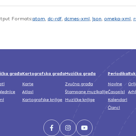
tput Formats:
atom
,
dc-rdf
,
dcmes-xml
,
json
,
omeka-xml
,
r
ička građa
Kartografska građa
Muzička građa
Periodika
Ruk
ati
Karte
Zvučna građa
Novine
Ori
lednice
Atlasi
Štampane muzikalije
Časopisi
Arh
mi
Kartografske knjige
Muzičke knjige
Kalendari
Članci