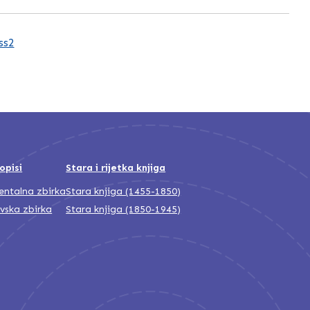
ss2
opisi
Stara i rijetka knjiga
jentalna zbirka
Stara knjiga (1455-1850)
ivska zbirka
Stara knjiga (1850-1945)