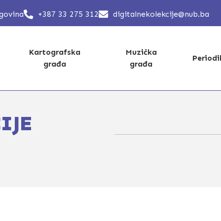
egovina
+387 33 275 312
digitalnekolekcije@nub.ba
Kartografska
Muzička
Period
građa
građa
IJE