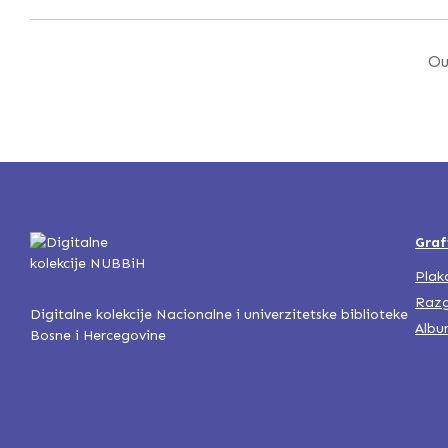
Ou
Graf
Plak
Razg
Digitalne kolekcije Nacionalne i univerzitetske biblioteke
Albu
Bosne i Hercegovine