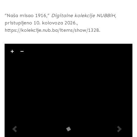
“Naša misao 1916,”
Digitalne kolekcije NUBBiH
,
pristupljeno 10. kolovoza 2026.,
https://kolekcije.nub.ba/items/show/1328
.