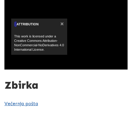
×
ATTRIBUTION
This work is licensed under a
Creative Commons Attribution-
NonCommercial-NoDerivatives 4.0
International License.
Zbirka
Večernja pošta