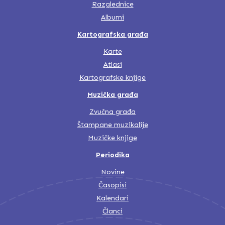
Razglednice
Albumi
Kartografska građa
Karte
Atlasi
Kartografske knjige
Muzička građa
Zvučna građa
Štampane muzikalije
Muzičke knjige
Periodika
Novine
Časopisi
Kalendari
Članci