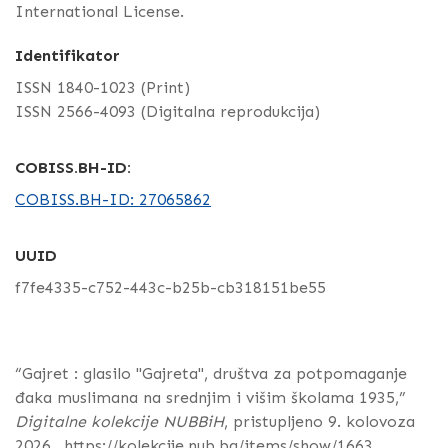
International License.
Identifikator
ISSN 1840-1023 (Print)
ISSN 2566-4093 (Digitalna reprodukcija)
COBISS.BH-ID:
COBISS.BH-ID: 27065862
UUID
f7fe4335-c752-443c-b25b-cb318151be55
“Gajret : glasilo "Gajreta", društva za potpomaganje
đaka muslimana na srednjim i višim školama 1935,”
Digitalne kolekcije NUBBiH
, pristupljeno 9. kolovoza
2026.,
https://kolekcije.nub.ba/items/show/1663
.