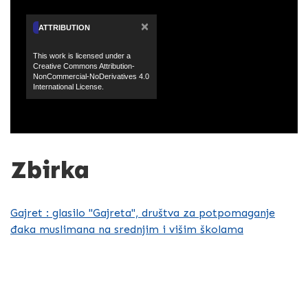
×
ATTRIBUTION
This work is licensed under a
Creative Commons Attribution-
NonCommercial-NoDerivatives 4.0
International License.
Zbirka
Gajret : glasilo "Gajreta", društva za potpomaganje
đaka muslimana na srednjim i višim školama