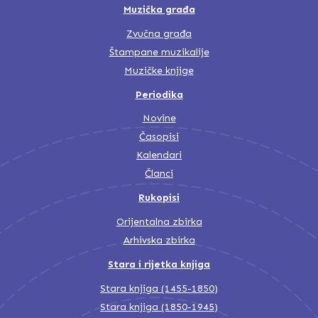
Muzička građa
Zvučna građa
Štampane muzikalije
Muzičke knjige
Periodika
Novine
Časopisi
Kalendari
Članci
Rukopisi
Orijentalna zbirka
Arhivska zbirka
Stara i rijetka knjiga
Stara knjiga (1455-1850)
Stara knjiga (1850-1945)