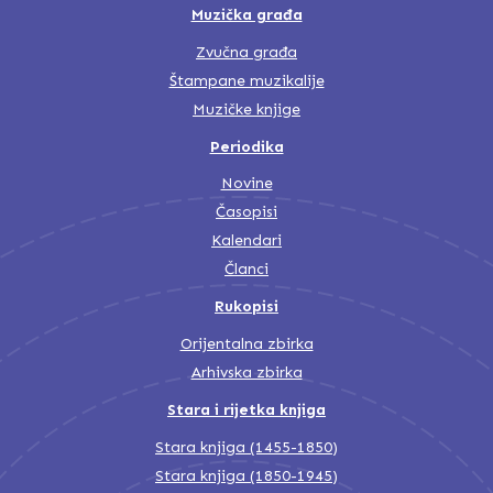
Muzička građa
Zvučna građa
Štampane muzikalije
Muzičke knjige
Periodika
Novine
Časopisi
Kalendari
Članci
Rukopisi
Orijentalna zbirka
Arhivska zbirka
Stara i rijetka knjiga
Stara knjiga (1455-1850)
Stara knjiga (1850-1945)