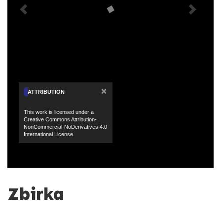
×
ATTRIBUTION
This work is licensed under a
Creative Commons Attribution-
NonCommercial-NoDerivatives 4.0
International License.
Zbirka