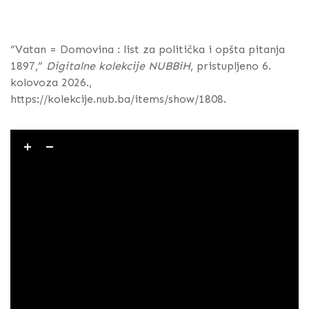
“Vatan = Domovina : list za politička i opšta pitanja
1897,”
Digitalne kolekcije NUBBiH
, pristupljeno 6.
kolovoza 2026.,
https://kolekcije.nub.ba/items/show/1808
.