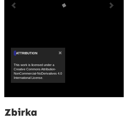
×
ATTRIBUTION
This work is licensed under a
Creative Commons Attribution-
NonCommercial-NoDerivatives 4.0
International License.
Zbirka