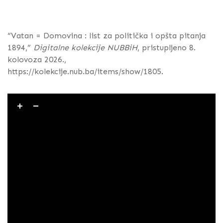
“Vatan = Domovina : list za politička i opšta pitanja
1894,”
Digitalne kolekcije NUBBiH
, pristupljeno 8.
kolovoza 2026.,
https://kolekcije.nub.ba/items/show/1805
.