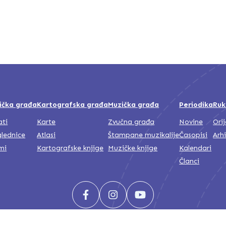
1889_Br.233_Vatan.pdf
1889_Br.234_Vatan.pdf
ička građa
Kartografska građa
Muzička građa
Periodika
Ruk
ati
Karte
Zvučna građa
Novine
Ori
1889_Br.235_Vatan.pdf
lednice
Atlasi
Štampane muzikalije
Časopisi
Arh
mi
Kartografske knjige
Muzičke knjige
Kalendari
Članci
1889_Br.236_Vatan.pdf