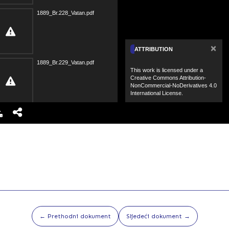
1889_Br.228_Vatan.pdf
×
ATTRIBUTION
1889_Br.229_Vatan.pdf
This work is licensed under a
Creative Commons Attribution-
NonCommercial-NoDerivatives 4.0
International License.
1889_Br.230_Vatan.pdf
1889_Br.231_Vatan.pdf
1889_Br.232_Vatan.pdf
← Prethodni dokument
Sljedeći dokument →