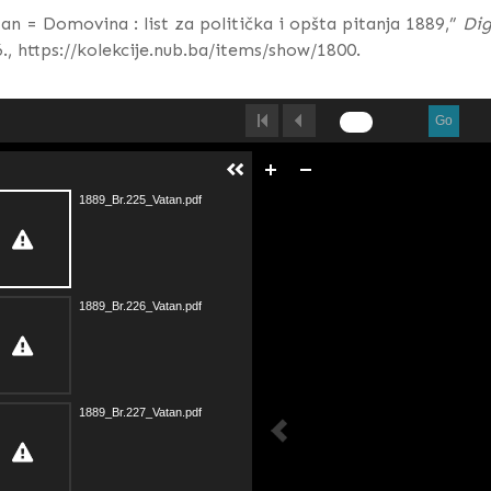
an = Domovina : list za politička i opšta pitanja 1889,”
Dig
.,
https://kolekcije.nub.ba/items/show/1800
.
Go
1889_Br.225_Vatan.pdf
1889_Br.226_Vatan.pdf
1889_Br.227_Vatan.pdf