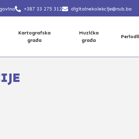
egovina
+387 33 275 312
digitalnekolekcije@nub.ba
Kartografska
Muzička
Period
građa
građa
IJE