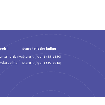
opisi
Stara i rijetka knjiga
jentalna zbirka
Stara knjiga (1455-1850)
ivska zbirka
Stara knjiga (1850-1945)