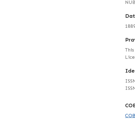
NUB
Da
188
Pra
This
Lice
Ide
ISSN
ISSN
COB
COB