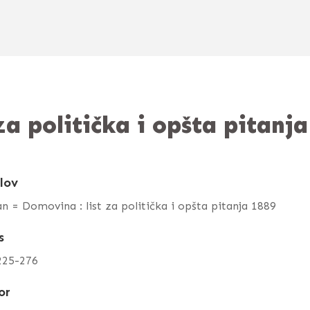
za politička i opšta pitanj
lov
n = Domovina : list za politička i opšta pitanja 1889
s
225-276
or