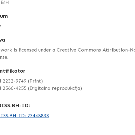
BiH
tum
9
va
 work is licensed under a Creative Commons Attribution-
nse.
ntifikator
 2232-9749 (Print)
 2566-4255 (Digitalna reprodukcija)
ISS.BH-ID:
ISS.BH-ID: 23448838