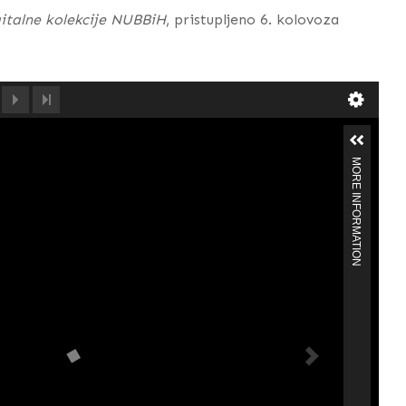
italne kolekcije NUBBiH
, pristupljeno 6. kolovoza
MORE INFORMATION