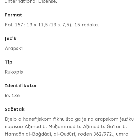
International License.
Format
Fol. 157; 19 x 11,5 (13 x 7,5); 15 redaka.
Jezik
Arapski
Tip
Rukopis
Identifikator
Rs 136
Sažetak
Djelo o hanefijskom fikhu što ga je na arapskom jeziku
napisao Aḥmad b. Muḥammad b. Aḥmad b. Ğa‘far b.
Ḥamdān al-Baġdādī, al-Qudūrī, rođen 362/972., umro