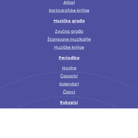
Atlasi
Kartografske knjige
Muzička građa
Zvučna građa
Štampane muzikalije
Muzičke knjige
Periodika
Novine
Časopisi
Kalendari
Članci
Rukopisi
Orijentalna zbirka
Arhivska zbirka
Stara i rijetka knjiga