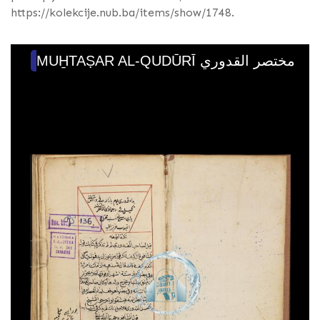
https://kolekcije.nub.ba/items/show/1748
.
MUH̱TAṢAR AL-QUDŪRĪ مختصر القدوري