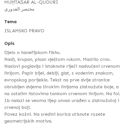
MUH̱TAṢAR AL-QUDŪRĪ
مختصر القدوري
Tema
ISLAMSKO PRAVO
Opis
Djelo o hanefijskom fikhu.
Nasẖ, krupan, pisan vještom rukom. Mastilo crno.
Naslovi poglavlja i istaknute riječi nadvučeni crvenom
linijom. Papir bijel, deblji, glat, s vodenim znakom,
evropskog porijekla. Tekst na prve dvije stranice
obrubljen dvjema širokim linijama zlatnožute boje, a
na ostalim listovima tankom crvenom linijom. Na fol.
1b nalazi se veoma lijep unvan urađen u zlatnožutoj i
crvenoj boji.
Povez kožni. Na sredini korica utisnute rozete
geometrijskih motiva.