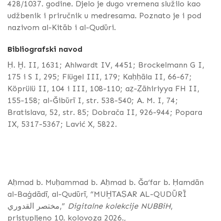
428/1037. godine. Djelo je dugo vremena služilo kao
udžbenik i priručnik u medresama. Poznato je i pod
nazivom al-Kitāb i al-Qudūri.
Bibliografski navod
Ḥ. H̱. II, 1631; Ahlwardt IV, 4451; Brockelmann G I,
175 i S I, 295; Flügel III, 179; Kaḥḥāla II, 66-67;
Köprülü II, 104 i III, 108-110; aẓ-Ẓāhiriyya FH II,
155-158; al-Ğibūrī I, str. 538-540; A. M. I, 74;
Bratislava, 52, str. 85; Dobrača II, 926-944; Popara
IX, 5317-5367; Lavić X, 5822.
Aḥmad b. Muḥammad b. Aḥmad b. Ğa‘far b. Ḥamdān
al-Baġdādī, al-Qudūrī, “MUH̱TAṢAR AL-QUDŪRĪ
مختصر القدوري,”
Digitalne kolekcije NUBBiH
,
pristupljeno 10. kolovoza 2026.,