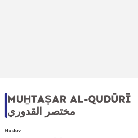
MUH̱TAṢAR AL-QUDŪRĪ
مختصر القدوري
Naslov