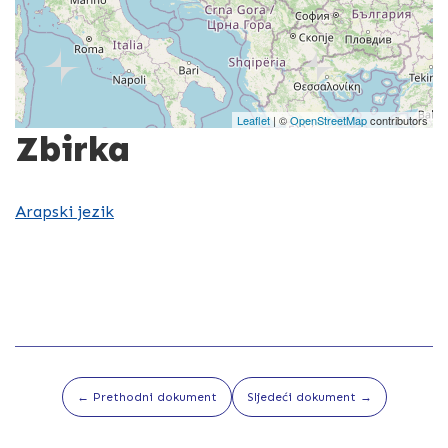
Leaflet
| ©
OpenStreetMap
contributors
Zbirka
Arapski jezik
← Prethodni dokument
Sljedeći dokument →