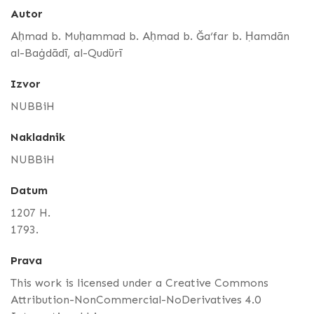
Autor
Aḥmad b. Muḥammad b. Aḥmad b. Ğa‘far b. Ḥamdān
al-Baġdādī, al-Qudūrī
Izvor
NUBBiH
Nakladnik
NUBBiH
Datum
1207 H.
1793.
Prava
This work is licensed under a Creative Commons
Attribution-NonCommercial-NoDerivatives 4.0