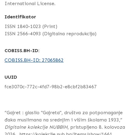
International License.
Identifikator
ISSN 1840-1023 (Print)
ISSN 2566-4093 (Digitalna reprodukcija)
COBISS.BH-ID:
COBISS.BH-ID: 27065862
UUID
fce3070c-772c-4fd7-98b2-e8cbf2b83467
“Gajret : glasilo "Gajreta", društva za potpomaganje
đaka muslimana na srednjim i višim školama 1933,”
Digitalne kolekcije NUBBiH
, pristupljeno 8. kolovoza
2026.,
https://kolekcije.nub.ba/items/show/1661
.