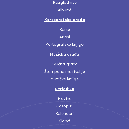
Razglednice
Albumi
Kartografska građa
Karte
Atlasi
Kartografske knjige
Muzička građa
Zvučna građa
Štampane muzikalije
Muzičke knjige
Periodika
Novine
Časopisi
Kalendari
Članci