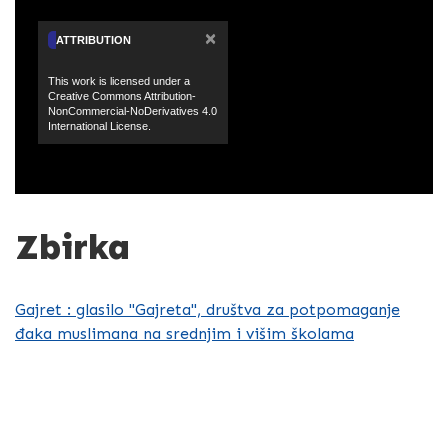
×
ATTRIBUTION
This work is licensed under a
Creative Commons Attribution-
NonCommercial-NoDerivatives 4.0
International License.
Zbirka
Gajret : glasilo "Gajreta", društva za potpomaganje
đaka muslimana na srednjim i višim školama