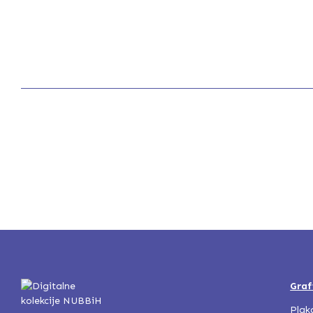
Graf
Plak