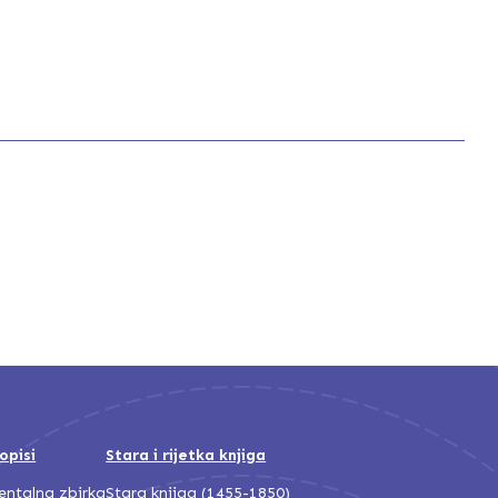
opisi
Stara i rijetka knjiga
jentalna zbirka
Stara knjiga (1455-1850)