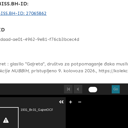
ISS.BH-ID:
ISS.BH-ID: 27065862
ID
cdaad-ae01-4962-9e81-f76cb3bcec4d
ret : glasilo "Gajreta", društva za potpomaganje đaka mus
ekcije NUBBiH
, pristupljeno 9. kolovoza 2026.,
https://kolek
Go
1931_Br.01_GajretOCR.pdf