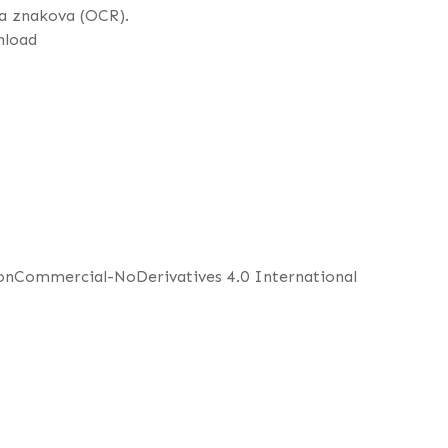
a znakova (OCR).
nload
NonCommercial-NoDerivatives 4.0 International