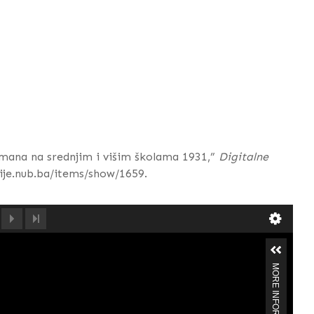
limana na srednjim i višim školama 1931,”
Digitalne
cije.nub.ba/items/show/1659
.
MORE INFORMATION