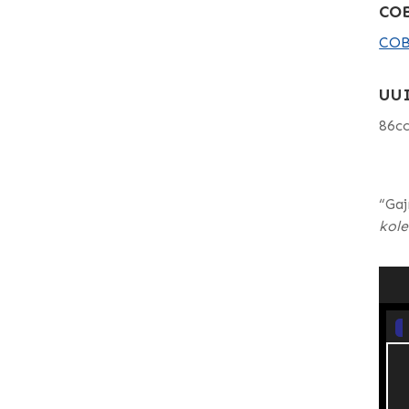
COB
COB
UU
86c
“Gaj
kol