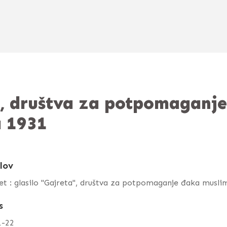
ta", društva za potpomagan
a 1931
lov
et : glasilo "Gajreta", društva za potpomaganje đaka musl
s
1-22