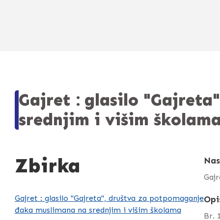
Gajret : glasilo "Gajre
srednjim i višim školam
Zbirka
Nas
Gajr
Gajret : glasilo "Gajreta", društva za potpomaganje
Opi
đaka muslimana na srednjim i višim školama
Br. 