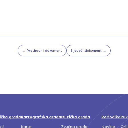
1931_Br.07_GajretOCR.pdf
1931_Br.08_GajretOCR.pdf
← Prethodni dokument
Sljedeći dokument →
1931_Br.09_GajretOCR.pdf
1931_Br.10_GajretOCR.pdf
ička građa
Kartografska građa
Muzička građa
Periodika
Ruk
ati
Karte
Zvučna građa
Novine
Ori