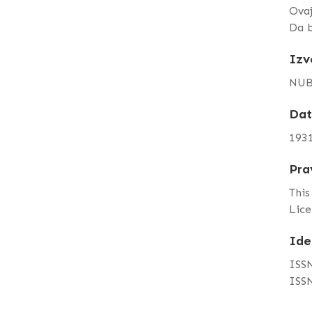
Ova
Da b
Izv
NUB
Da
193
Pra
This
Lice
Ide
ISSN
ISSN