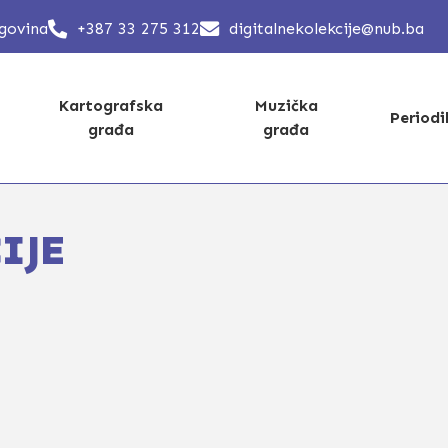
egovina
+387 33 275 312
digitalnekolekcije@nub.ba
Kartografska
Muzička
Period
građa
građa
IJE