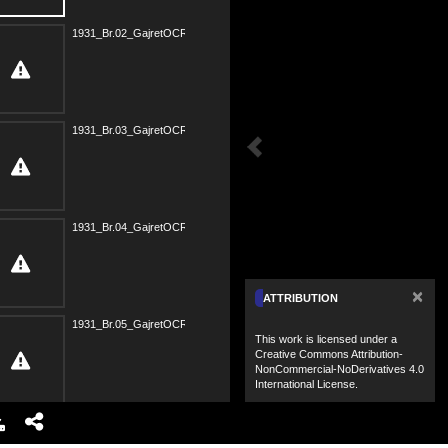
1931_Br.02_GajretOCR.pdf
1931_Br.03_GajretOCR.pdf
1931_Br.04_GajretOCR.pdf
×
ATTRIBUTION
1931_Br.05_GajretOCR.pdf
This work is licensed under a
Creative Commons Attribution-
NonCommercial-NoDerivatives 4.0
International License.
1931_Br.06_GajretOCR.pdf