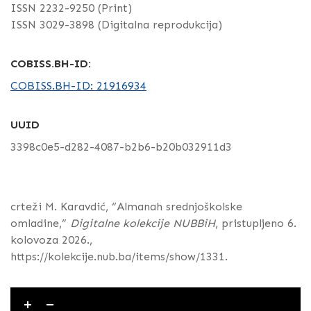
ISSN 2232-9250 (Print)
ISSN 3029-3898 (Digitalna reprodukcija)
COBISS.BH-ID:
COBISS.BH-ID: 21916934
UUID
3398c0e5-d282-4087-b2b6-b20b032911d3
crteži M. Karavdić, “Almanah srednjoškolske
omladine,”
Digitalne kolekcije NUBBiH
, pristupljeno 6.
kolovoza 2026.,
https://kolekcije.nub.ba/items/show/1331
.