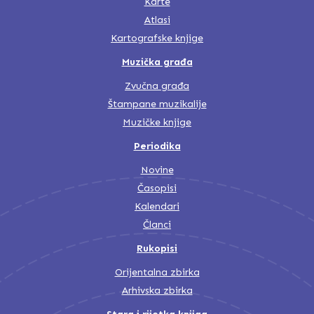
Karte
Atlasi
Kartografske knjige
Muzička građa
Zvučna građa
Štampane muzikalije
Muzičke knjige
Periodika
Novine
Časopisi
Kalendari
Članci
Rukopisi
Orijentalna zbirka
Arhivska zbirka