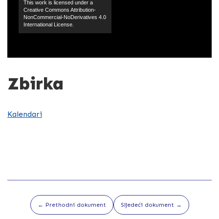
This work is licensed under a
Creative Commons Attribution-
NonCommercial-NoDerivatives 4.0
International License.
Zbirka
Kalendari
← Prethodni dokument
Sljedeći dokument →