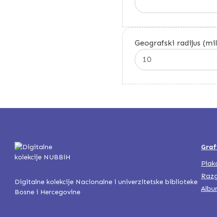
Geografski radijus (mil
Graf
Plak
Razg
Digitalne kolekcije Nacionalne i univerzitetske biblioteke
Albu
Bosne i Hercegovine