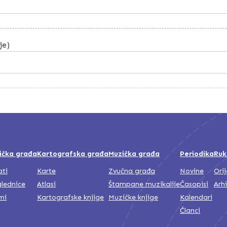
je)
ička građa
Kartografska građa
Muzička građa
Periodika
Ruk
ati
Karte
Zvučna građa
Novine
Ori
lednice
Atlasi
Štampane muzikalije
Časopisi
Arh
mi
Kartografske knjige
Muzičke knjige
Kalendari
Članci