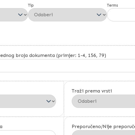
Tip
Terms
ednog broja dokumenta (primjer: 1-4, 156, 79)
Traži prema vrsti
a
Preporučeno/Nije preporuč