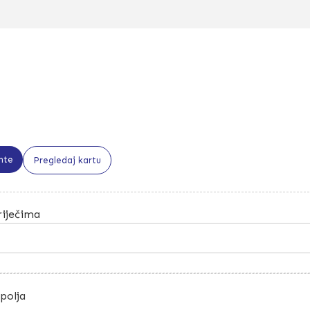
nte
Pregledaj kartu
riječima
polja