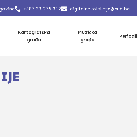
egovina
+387 33 275 312
digitalnekolekcije@nub.ba
Kartografska
Muzička
Period
građa
građa
IJE