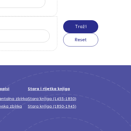
opisi
Stara i rijetka knjiga
jentalna zbirka
Stara knjiga (1455-1850)
ivska zbirka
Stara knjiga (1850-1945)