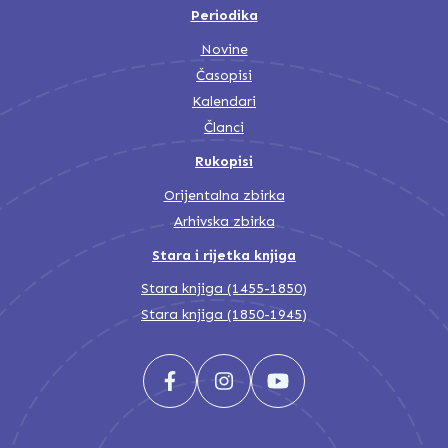
Periodika
Novine
Časopisi
Kalendari
Članci
Rukopisi
Orijentalna zbirka
Arhivska zbirka
Stara i rijetka knjiga
Stara knjiga (1455-1850)
Stara knjiga (1850-1945)