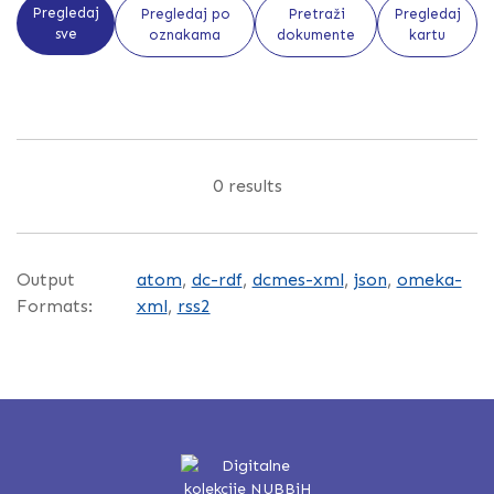
Pregledaj
Pregledaj po
Pretraži
Pregledaj
sve
oznakama
dokumente
kartu
0 results
Output
atom
,
dc-rdf
,
dcmes-xml
,
json
,
omeka-
Formats:
xml
,
rss2