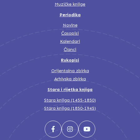
Muzičke knjige
Periodika
Novine
Časopisi
Kalendari
Članci
Rukopisi
Orijentalna zbirka
Arhivska zbirka
Stara i rijetka knjiga
Stara knjiga (1455-1850)
Stara knjiga (1850-1945)