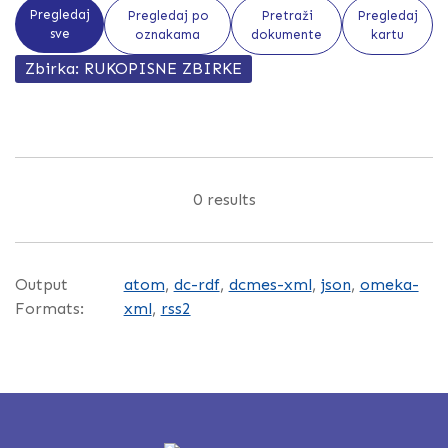
Pregledaj
Pregledaj po
Pretraži
Pregledaj
sve
oznakama
dokumente
kartu
Zbirka: RUKOPISNE ZBIRKE
0 results
Output
atom
,
dc-rdf
,
dcmes-xml
,
json
,
omeka-
Formats:
xml
,
rss2