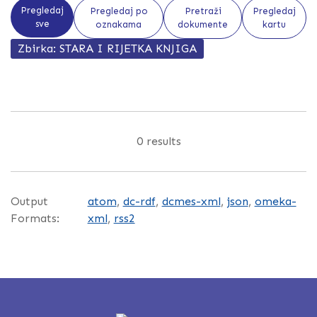
Pregledaj
Pregledaj po
Pretraži
Pregledaj
sve
oznakama
dokumente
kartu
Zbirka: STARA I RIJETKA KNJIGA
0 results
Output
atom
,
dc-rdf
,
dcmes-xml
,
json
,
omeka-
Formats:
xml
,
rss2