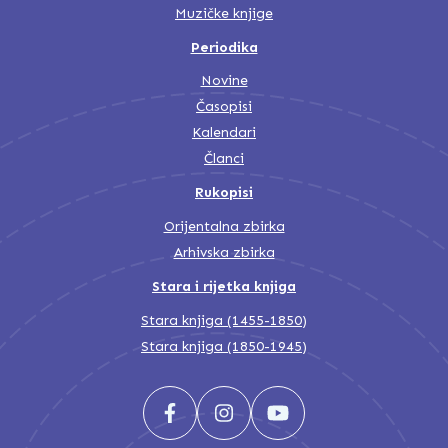
Muzičke knjige
Periodika
Novine
Časopisi
Kalendari
Članci
Rukopisi
Orijentalna zbirka
Arhivska zbirka
Stara i rijetka knjiga
Stara knjiga (1455-1850)
Stara knjiga (1850-1945)