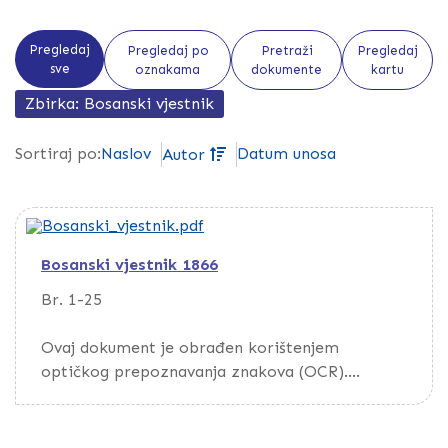
Pregledaj
Pregledaj po
Pretraži
Pregledaj
sve
oznakama
dokumente
kartu
Zbirka: Bosanski vjestnik
Naslov
Datum unosa
Sortiraj po:
Autor
Bosanski vjestnik 1866
Br. 1-25
Ovaj dokument je obrađen korištenjem
optičkog prepoznavanja znakova (OCR).
Da biste pretražili dokument, preuzmite ga
putem opcije Download