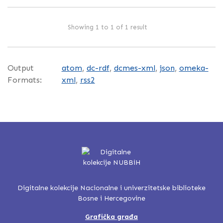
Showing 1 to 1 of 1 result
Output
atom
,
dc-rdf
,
dcmes-xml
,
json
,
omeka-
Formats:
xml
,
rss2
Digitalne kolekcije Nacionalne i univerzitetske biblioteke
Bosne i Hercegovine
Grafička građa