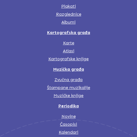
Plakati
Razglednice
Albumi
Kartografska građa
Karte
Atlasi
Kartografske knjige
Muzička građa
Zvučna građa
Štampane muzikalije
Muzičke knjige
Periodika
Novine
Časopisi
Kalendari