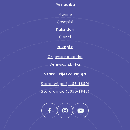
Periodika
Novine
Časopisi
Kalendari
Članci
Rukopisi
Orijentalna zbirka
Arhivska zbirka
Stara i rijetka knjiga
Stara knjiga (1455-1850)
Stara knjiga (1850-1945)