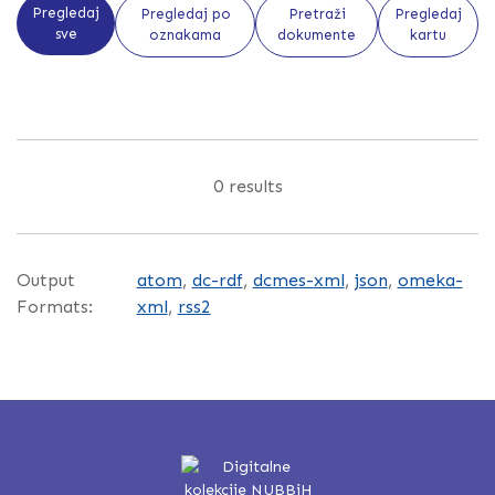
Pregledaj
Pregledaj po
Pretraži
Pregledaj
sve
oznakama
dokumente
kartu
0 results
Output
atom
,
dc-rdf
,
dcmes-xml
,
json
,
omeka-
Formats:
xml
,
rss2