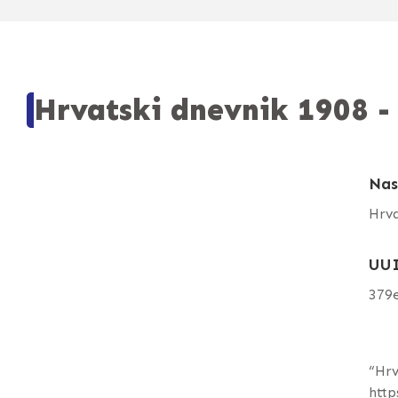
Hrvatski dnevnik 1908 - 
Nas
Hrva
UU
379
“Hrv
http