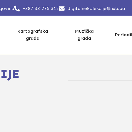
egovina
+387 33 275 312
digitalnekolekcije@nub.ba
Kartografska
Muzička
Period
građa
građa
IJE