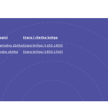
opisi
Stara i rijetka knjiga
jentalna zbirka
Stara knjiga (1455-1850)
ivska zbirka
Stara knjiga (1850-1945)