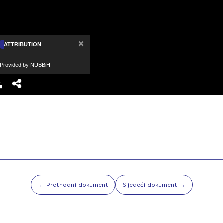
×
ATTRIBUTION
Provided by NUBBiH
← Prethodni dokument
Sljedeći dokument →