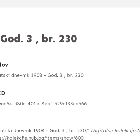
God. 3 , br. 230
lov
tski dnevnik 1908 - God. 3 , br. 230
ID
ead54-d80a-401b-8baf-529af33cd566
atski dnevnik 1908 - God. 3 , br. 230,”
Digitalne kolekcije
s://kolekcije.nub.ba/items/show/600
.