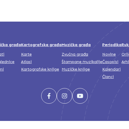
ička građa
Kartografska građa
Muzička građa
Periodika
Ruk
ati
Karte
Zvučna građa
Novine
Ori
lednice
Atlasi
Štampane muzikalije
Časopisi
Arh
mi
Kartografske knjige
Muzičke knjige
Kalendari
Članci